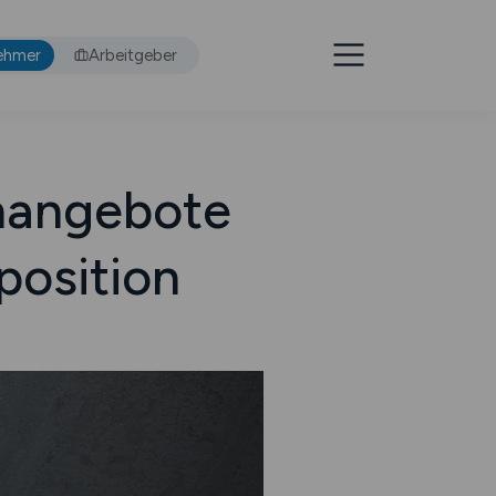
ehmer
Arbeitgeber
enangebote
position