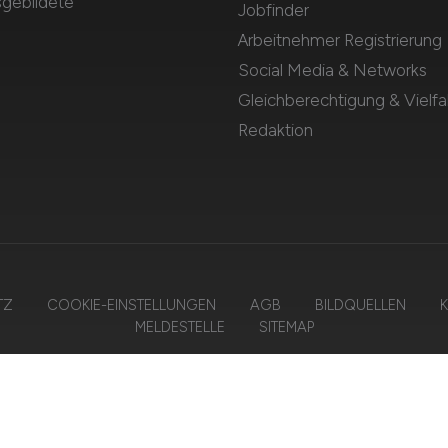
sgebildete
Jobfinder
Arbeitnehmer Registrierung
Social Media & Networks
Gleichberechtigung & Vielfal
Redaktion
TZ
COOKIE-EINSTELLUNGEN
AGB
BILDQUELLEN
K
MELDESTELLE
SITEMAP
2026 LOGISTIKPLATZ – ZIEGELER MEDIEN GMBH • Alle Rechte vorbehalt