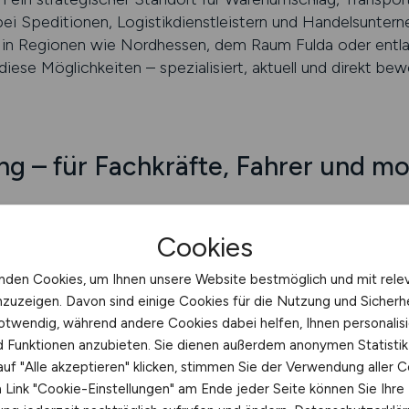
ei Speditionen, Logistikdienstleistern und Handelsunter
 in Regionen wie Nordhessen, dem Raum Fulda oder entla
se Möglichkeiten – spezialisiert, aktuell und direkt bew
g – für Fachkräfte, Fahrer und mo
ehmen nach qualifiziertem Personal – etwa Fachkräfte für
Cookies
rufskraftfahrer im Nah- und Fernverkehr. Auch Helfer mit 
nden Cookies, um Ihnen unsere Website bestmöglich und mit rele
ssionierung finden regelmäßig passende Stellen.
nzuzeigen. Davon sind einige Cookies für die Nutzung und Sicherh
otwendig, während andere Cookies dabei helfen, Ihnen personalisi
elfältig: von Schichtarbeit mit Zuschlägen über geregelt
nd Funktionen anzubieten. Sie dienen außerdem anonymen Statisti
ezialisierten Branchen.
uf "Alle akzeptieren" klicken, stimmen Sie der Verwendung aller C
Link "Cookie-Einstellungen" am Ende jeder Seite können Sie Ihre