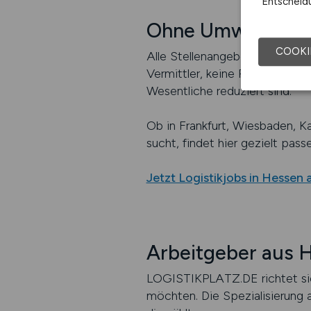
Entscheidu
Ohne Umwege zum
COOKI
Alle Stellenangebote auf LOG
Vermittler, keine Registrierung
Wesentliche reduziert sind.
Ob in Frankfurt, Wiesbaden, Ka
sucht, findet hier gezielt pa
Jetzt Logistikjobs in Hessen
Arbeitgeber aus H
LOGISTIKPLATZ.DE richtet sich
möchten. Die Spezialisierung a