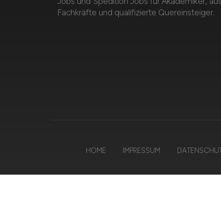
Jobs und Spedition Jobs für Akademiker, au
Fachkräfte und qualifizierte Quereinsteiger.
HOME
IMPRESSUM
DATENSCHU
© 