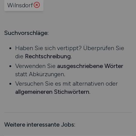
Produktion
Wilnsdorf
Hessen
Praktikum
Prozessplanung / Steuerung
Mecklenburg-Vorpommern
Schienen- / Straßen- / Luft- / Seefracht
Niedersachsen
Spedition / Transport
Suchvorschläge:
Nordrhein-Westfalen
Supply Chain Management
Rheinland-Pfalz
Vertrieb / Verkauf / Handel
Haben Sie sich vertippt? Überprüfen Sie
Saarland
Zoll / Behörden
die
Rechtschreibung
.
Sachsen
Sonstige
Verwenden Sie
ausgeschriebene Wörter
Sachsen-Anhalt
statt Abkürzungen.
Schleswig-Holstein
Versuchen Sie es mit alternativen oder
Thüringen
allgemeineren Stichwörtern
.
Deutschlandweit
Österreich
Schweiz
Europa
Weitere interessante Jobs:
International