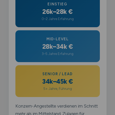
EINSTIEG
26k–28k €
0–2 Jahre Erfahrung
MID-LEVEL
28k–34k €
3–5 Jahre Erfahrung
SENIOR / LEAD
34k–45k €
5+ Jahre, Führung
Konzern-Angestellte verdienen im Schnitt
mehr als im Mittelstand. Zulagen für