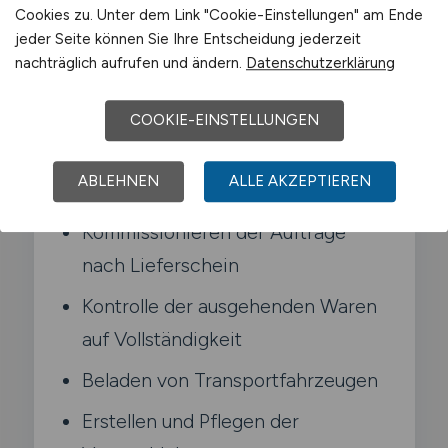
Sendungen bereit und übergibst sie an
Cookies zu. Unter dem Link "Cookie-Einstellungen" am Ende
jeder Seite können Sie Ihre Entscheidung jederzeit
Transportdienstleister. Du stellst sicher.
nachträglich aufrufen und ändern.
Datenschutzerklärung
dass die richtige Ware in der richtigen
Menge das Lager verlässt.
COOKIE-EINSTELLUNGEN
Typische Aufgaben in Wilnsdorf
ABLEHNEN
ALLE AKZEPTIEREN
Kommissionieren der Aufträge
nach Lieferschein
Kontrolle der ausgehenden Waren
auf Vollständigkeit
Beladen von Transportfahrzeugen
Erstellen und Pflegen der