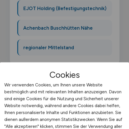
EJOT Holding (Befestigungstechnik)
Achenbach Buschhütten Nähe
regionaler Mittelstand
Cookies
Wir verwenden Cookies, um Ihnen unsere Website
Was macht ein
bestmöglich und mit relevanten Inhalten anzuzeigen. Davon
Warenausgangsmitarbeiter?
sind einige Cookies für die Nutzung und Sicherheit unserer
Website notwendig, während andere Cookies dabei helfen,
Ihnen personalisierte Inhalte und Funktionen anzubieten. Sie
Als Warenausgangsmitarbeiter bearbeitest
dienen außerdem anonymen Statistikzwecken. Wenn Sie auf
du die Auslieferung von Waren. stellst
"Alle akzeptieren" klicken, stimmen Sie der Verwendung aller