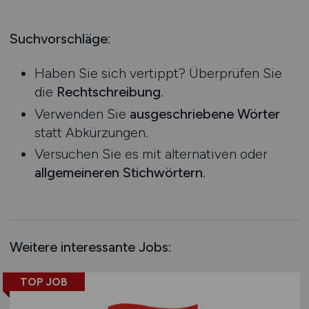
Produktion
Hessen
Praktikum
Prozessplanung / Steuerung
Mecklenburg-Vorpommern
Suchvorschläge:
Schienen- / Straßen- / Luft- / Seefracht
Niedersachsen
Spedition / Transport
Haben Sie sich vertippt? Überprüfen Sie
Nordrhein-Westfalen
Supply Chain Management
die
Rechtschreibung
.
Rheinland-Pfalz
Vertrieb / Verkauf / Handel
Verwenden Sie
ausgeschriebene Wörter
Saarland
Zoll / Behörden
statt Abkürzungen.
Sachsen
Sonstige
Versuchen Sie es mit alternativen oder
Sachsen-Anhalt
allgemeineren Stichwörtern
.
Schleswig-Holstein
Thüringen
Deutschlandweit
Österreich
Weitere interessante Jobs:
Schweiz
Europa
TOP JOB
International