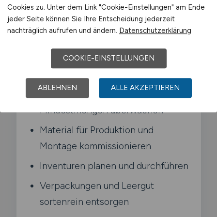
Cookies zu. Unter dem Link "Cookie-Einstellungen" am Ende
jeder Seite können Sie Ihre Entscheidung jederzeit
Typische Aufgaben in Wilnsdorf
nachträglich aufrufen und ändern.
Datenschutzerklärung
Wareneingänge prüfen und im
COOKIE-EINSTELLUNGEN
Warenwirtschaftssystem buchen
ABLEHNEN
ALLE AKZEPTIEREN
Lagerbestände ordnen und
Mindestmengen überwachen
Material für Produktion und
Montage kommissionieren
Inventuren planen und durchführen
Verpackungen und Leergut
sortenrein entsorgen