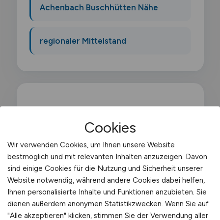
Achenbach Buschhütten Nähe
regionaler Mittelstand
Was macht ein Lagerwirt?
Cookies
Als Lagerwirt organisierst du kleinere Läger
Wir verwenden Cookies, um Ihnen unsere Website
in Handwerksbetrieben. Handel oder
bestmöglich und mit relevanten Inhalten anzuzeigen. Davon
sind einige Cookies für die Nutzung und Sicherheit unserer
Industrie. Du nimmst Waren an. buchst
Website notwendig, während andere Cookies dabei helfen,
Bestände und stellst Material für die
Ihnen personalisierte Inhalte und Funktionen anzubieten. Sie
Produktion bereit. Oft bist du erste
dienen außerdem anonymen Statistikzwecken. Wenn Sie auf
Anlaufstelle für Lieferanten und Kollegen.
"Alle akzeptieren" klicken, stimmen Sie der Verwendung aller