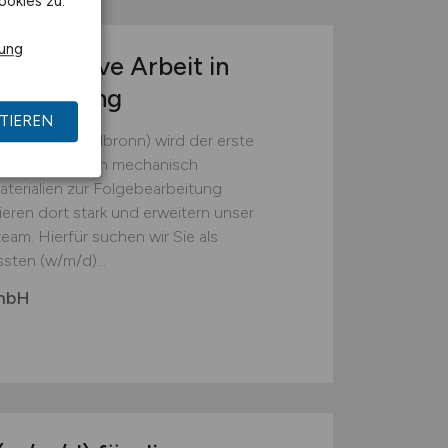
ookies zu.
rung
r operative Arbeit in
tsumgebung
TIEREN
(Landkreis Heilbronn) wird der erste
em die Batterien mechanisch
erialien zur Folgebearbeitung
ieren dort stark und erweitern unser
eam. Hierfür suchen wir Sie als
sten (w/m/d)...
GmbH