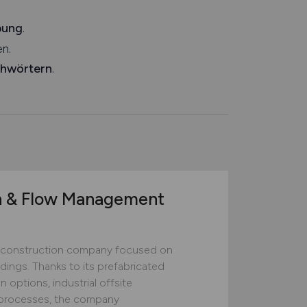
bung
.
n.
chwörtern
.
n & Flow Management
construction company focused on
ildings. Thanks to its prefabricated
 options, industrial offsite
ed processes, the company