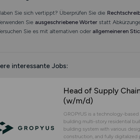
aben Sie sich vertippt? Überprüfen Sie die
Rechtschrei
erwenden Sie
ausgeschriebene Wörter
statt Abkürzunge
ersuchen Sie es mit alternativen oder
allgemeineren Sti
ere interessante Jobs:
Head of Supply Chai
(w/m/d)
GROPYUS is a technology-based 
building multi-story residential bu
building system with various design
construction, and fully digitaliz