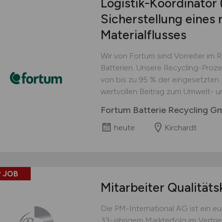
Logistik-Koordinator
Sicherstellung eines 
Materialflusses
Wir von Fortum sind Vorreiter im 
Batterien. Unsere Recycling-Proz
von bis zu 95 % der eingesetzten M
wertvollen Beitrag zum Umwelt- u
Fortum Batterie Recycling 
heute
Kirchardt
 JOB
Mitarbeiter Qualitäts
Die PM-International AG ist ein 
33-jährigem Markterfolg im Vertri