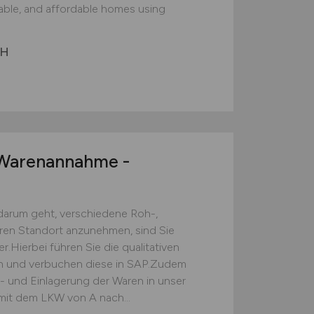
nable, and affordable homes using
bH
arenannahme -
darum geht, verschiedene Roh-,
eren Standort anzunehmen, sind Sie
.Hierbei führen Sie die qualitativen
ch und verbuchen diese in SAP.Zudem
s- und Einlagerung der Waren in unser
mit dem LKW von A nach...