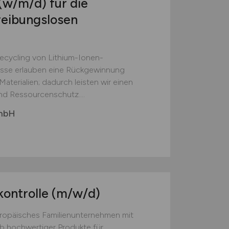
(w/m/d)
für die
reibungslosen
Recycling von Lithium-Ionen-
esse erlauben eine Rückgewinnung
aterialien; dadurch leisten wir einen
nd Ressourcenschutz....
GmbH
kontrolle
(m/w/d)
europäisches Familienunternehmen mit
eb hochwertiger Produkte für