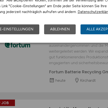
uf "Alle akzeptieren" klicken, stimmen Sie der Verwendung aller C
Link "Cookie-Einstellungen" am Ende jeder Seite können Sie Ihre
 JOB
ng jederzeit nachträglich aufrufen und ändern.
Datenschutzerklä
Logistiker
(w/m/d)
fü
interessanter Arbei
E-EINSTELLUNGEN
ABLEHNEN
ALLE AKZEP
An unserem Standort in Kirchardt 
Prozessschritt durchgeführt, in d
auseinandergenommen und die Mat
weitergeleitet werden. Wir expand
gut funktionierendes Produktionst
engagierten und sicherheitsbewus
Fortum Batterie Recycling 
heute
Kirchardt
 JOB