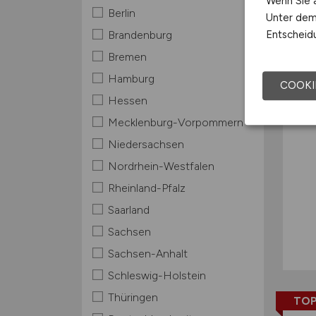
Wenn Sie a
Berlin
Unter dem 
TOP
Entscheidu
Brandenburg
Bremen
Hamburg
COOKI
Hessen
Mecklenburg-Vorpommern
Niedersachsen
Nordrhein-Westfalen
Rheinland-Pfalz
Saarland
Sachsen
Sachsen-Anhalt
Schleswig-Holstein
Thüringen
TOP