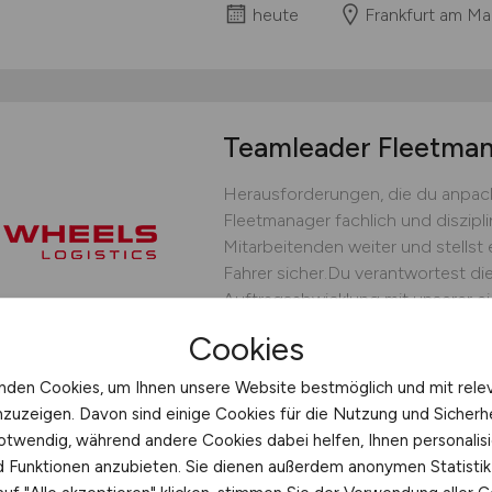
heute
Frankfurt am Ma
Teamleader Fleetm
Herausforderungen, die du anpack
Fleetmanager fachlich und diszipli
Mitarbeitenden weiter und stellst 
Fahrer sicher.Du verantwortest die
Auftragsabwicklung mit unserer ei
bedarfsgerechten Fahrereinsatz un
Cookies
operative Steuerung.Du...
nden Cookies, um Ihnen unsere Website bestmöglich und mit rele
WHEELS Logistics GmbH & C
nzuzeigen. Davon sind einige Cookies für die Nutzung und Sicherh
heute
Münster
otwendig, während andere Cookies dabei helfen, Ihnen personalisi
nd Funktionen anzubieten. Sie dienen außerdem anonymen Statisti