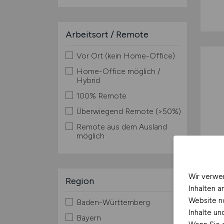
Arbeitsort / Remote
Vor Ort (kein Home-Office)
Home-Office möglich /
Hybrid
100% Remote
Überwiegend Remote (>50%)
Remote aus dem Ausland
möglich
Wir verwe
Region
Inhalten a
Website n
Baden-Württemberg
Inhalte u
Bayern