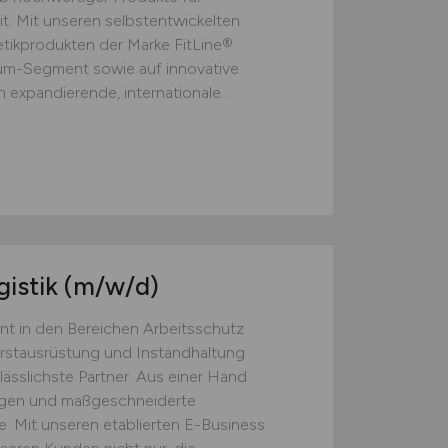
t. Mit unseren selbstentwickelten
ikprodukten der Marke FitLine®
ium-Segment sowie auf innovative
 expandierende, internationale...
gistik
(m/w/d)
nt in den Bereichen Arbeitsschutz
Erstausrüstung und Instandhaltung
lässlichste Partner. Aus einer Hand
ngen und maßgeschneiderte
. Mit unseren etablierten E-Business