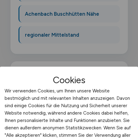
Achenbach Buschhütten Nähe
regionaler Mittelstand
Cookies
Was macht ein
Berufskraftfahrer?
Wir verwenden Cookies, um Ihnen unsere Website
bestmöglich und mit relevanten Inhalten anzuzeigen. Davon
sind einige Cookies für die Nutzung und Sicherheit unserer
Als Berufskraftfahrer/in transportierst du
Website notwendig, während andere Cookies dabei helfen,
Güter oder Personen sicher mit Lkw. Bus
Ihnen personalisierte Inhalte und Funktionen anzubieten. Sie
oder Sattelzug über kurze und lange
dienen außerdem anonymen Statistikzwecken. Wenn Sie auf
Strecken. Du planst Routen. beachtest
"Alle akzeptieren" klicken, stimmen Sie der Verwendung aller