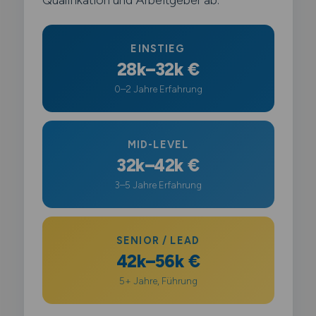
EINSTIEG
28k–32k €
0–2 Jahre Erfahrung
MID-LEVEL
32k–42k €
3–5 Jahre Erfahrung
SENIOR / LEAD
42k–56k €
5+ Jahre, Führung