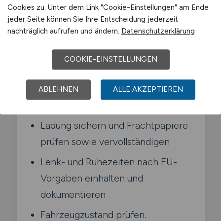
Cookies zu. Unter dem Link "Cookie-Einstellungen" am Ende
Lenk- und Ruhezeiten und sorgst für die
jeder Seite können Sie Ihre Entscheidung jederzeit
fachgerechte Ladungssicherung.
nachträglich aufrufen und ändern.
Datenschutzerklärung
Typische Aufgaben in Wilnsdorf
COOKIE-EINSTELLUNGEN
Gütertransporte im Nah- und
ABLEHNEN
ALLE AKZEPTIEREN
Fernverkehr mit Lkw durchführen
Ladung sichern und Frachtpapiere
prüfen sowie vervollständigen
Lenk- und Ruhezeiten nach EU-
Vorgaben einhalten und
dokumentieren
Fahrzeugzustand prüfen.