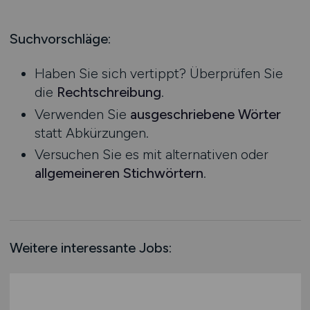
Produktion
Hessen
Praktikum
Prozessplanung / Steuerung
Mecklenburg-Vorpommern
Suchvorschläge:
Schienen- / Straßen- / Luft- / Seefracht
Niedersachsen
Spedition / Transport
Haben Sie sich vertippt? Überprüfen Sie
Nordrhein-Westfalen
Supply Chain Management
die
Rechtschreibung
.
Rheinland-Pfalz
Vertrieb / Verkauf / Handel
Verwenden Sie
ausgeschriebene Wörter
Saarland
Zoll / Behörden
statt Abkürzungen.
Sachsen
Sonstige
Versuchen Sie es mit alternativen oder
Sachsen-Anhalt
allgemeineren Stichwörtern
.
Schleswig-Holstein
Thüringen
Deutschlandweit
Österreich
Weitere interessante Jobs:
Schweiz
Europa
International