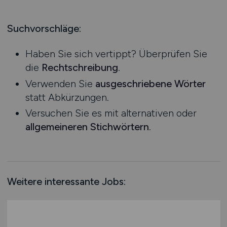
Produktion
Hessen
Praktikum
Prozessplanung / Steuerung
Mecklenburg-Vorpommern
Suchvorschläge:
Schienen- / Straßen- / Luft- / Seefracht
Niedersachsen
Spedition / Transport
Haben Sie sich vertippt? Überprüfen Sie
Nordrhein-Westfalen
Supply Chain Management
die
Rechtschreibung
.
Rheinland-Pfalz
Vertrieb / Verkauf / Handel
Verwenden Sie
ausgeschriebene Wörter
Saarland
Zoll / Behörden
statt Abkürzungen.
Sachsen
Sonstige
Versuchen Sie es mit alternativen oder
Sachsen-Anhalt
allgemeineren Stichwörtern
.
Schleswig-Holstein
Thüringen
Deutschlandweit
Österreich
Weitere interessante Jobs:
Schweiz
Europa
International