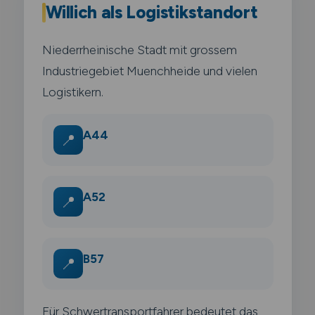
Willich als Logistikstandort
Niederrheinische Stadt mit grossem
Industriegebiet Muenchheide und vielen
Logistikern.
A44
📍
A52
📍
B57
📍
Für Schwertransportfahrer bedeutet das