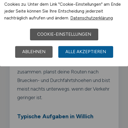
ueberdimensionale Lasten wie
Cookies zu. Unter dem Link "Cookie-Einstellungen" am Ende
Transformatoren. Windradteile.
jeder Seite können Sie Ihre Entscheidung jederzeit
nachträglich aufrufen und ändern.
Datenschutzerklärung
Baumaschinen oder Betonfertigteile. Dein
Fahrzeug kann Laengen von über 40
COOKIE-EINSTELLUNGEN
Metern und Gesamtgewichte von
mehreren hundert Tonnen erreichen. Du
ABLEHNEN
ALLE AKZEPTIEREN
arbeitest eng mit Begleitfahrzeugen.
Polizei und Strassenmeistereien
zusammen. planst deine Routen nach
Bruecken- und Durchfahrtshoehen und bist
meist nachts unterwegs. wenn der Verkehr
geringer ist.
Typische Aufgaben in Willich