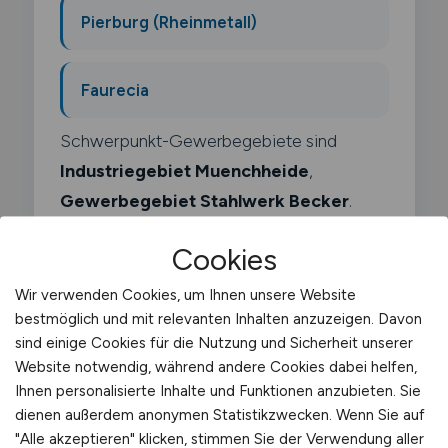
Pierburg (Rheinmetall)
Faurecia
Schwerpunkt-Gewerbegebiete sind
Industriegebiet Muenchheide
,
Gewerbegebiet Stahlwerk Becker
.
Cookies
Wir verwenden Cookies, um Ihnen unsere Website
bestmöglich und mit relevanten Inhalten anzuzeigen. Davon
Was macht ein
sind einige Cookies für die Nutzung und Sicherheit unserer
Website notwendig, während andere Cookies dabei helfen,
Schwertransportfahrer?
Ihnen personalisierte Inhalte und Funktionen anzubieten. Sie
dienen außerdem anonymen Statistikzwecken. Wenn Sie auf
Als Schwertransportfahrer bewegst du
"Alle akzeptieren" klicken, stimmen Sie der Verwendung aller