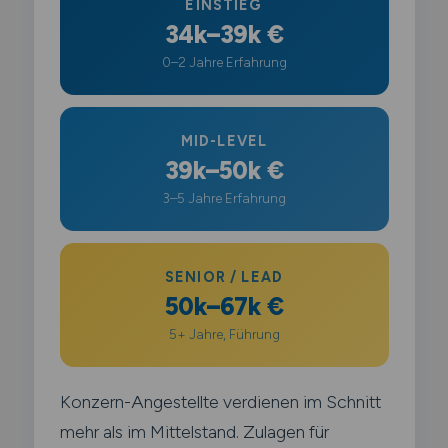
EINSTIEG
34k–39k €
0–2 Jahre Erfahrung
MID-LEVEL
39k–50k €
3–5 Jahre Erfahrung
SENIOR / LEAD
50k–67k €
5+ Jahre, Führung
Konzern-Angestellte verdienen im Schnitt
mehr als im Mittelstand. Zulagen für