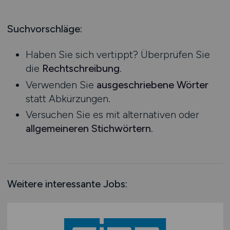
Produktion
Hessen
Praktikum
Prozessplanung / Steuerung
Mecklenburg-Vorpommern
Suchvorschläge:
Schienen- / Straßen- / Luft- / Seefracht
Niedersachsen
Spedition / Transport
Haben Sie sich vertippt? Überprüfen Sie
Nordrhein-Westfalen
Supply Chain Management
die
Rechtschreibung
.
Rheinland-Pfalz
Vertrieb / Verkauf / Handel
Verwenden Sie
ausgeschriebene Wörter
Saarland
Zoll / Behörden
statt Abkürzungen.
Sachsen
Sonstige
Versuchen Sie es mit alternativen oder
Sachsen-Anhalt
allgemeineren Stichwörtern
.
Schleswig-Holstein
Thüringen
Deutschlandweit
Österreich
Weitere interessante Jobs:
Schweiz
Europa
International