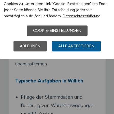
kaufmännische und administrative
Cookies zu. Unter dem Link "Cookie-Einstellungen" am Ende
Verwaltung des Lagerbestands zuständig.
jeder Seite können Sie Ihre Entscheidung jederzeit
nachträglich aufrufen und ändern.
Datenschutzerklärung
Du pflegst Stammdaten. buchst
Warenbewegungen. erstellst
COOKIE-EINSTELLUNGEN
Auswertungen und verantwortest die
Bestandsgenauigkeit. Du arbeitest eng mit
ABLEHNEN
ALLE AKZEPTIEREN
Einkauf und Buchhaltung zusammen und
sorgst dafür. dass Soll- und Ist-Bestände
übereinstimmen.
Typische Aufgaben in Willich
Pflege der Stammdaten und
Buchung von Warenbewegungen
im ERP-System