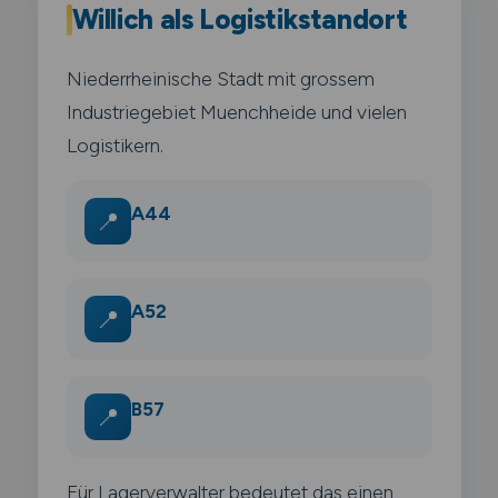
Willich als Logistikstandort
Niederrheinische Stadt mit grossem
Industriegebiet Muenchheide und vielen
Logistikern.
A44
📍
A52
📍
B57
📍
Für Lagerverwalter bedeutet das einen