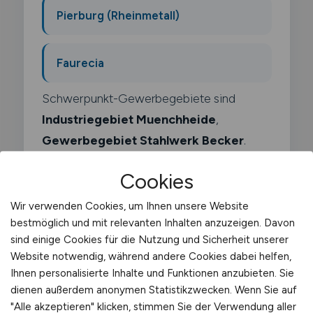
Pierburg (Rheinmetall)
Faurecia
Schwerpunkt-Gewerbegebiete sind
Industriegebiet Muenchheide
,
Gewerbegebiet Stahlwerk Becker
.
Cookies
Wir verwenden Cookies, um Ihnen unsere Website
bestmöglich und mit relevanten Inhalten anzuzeigen. Davon
Was macht ein
sind einige Cookies für die Nutzung und Sicherheit unserer
Website notwendig, während andere Cookies dabei helfen,
Lagerverwalter?
Ihnen personalisierte Inhalte und Funktionen anzubieten. Sie
dienen außerdem anonymen Statistikzwecken. Wenn Sie auf
Als Lagerverwalter bist du für die
"Alle akzeptieren" klicken, stimmen Sie der Verwendung aller