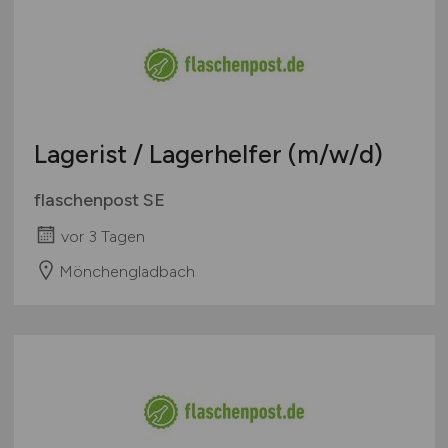
Berlin
Berufseinstieg / Trainee
Materialwirtschaft
Brandenburg
Bachelor-/ Master-/ Diplom-Arbeit
Paket- / Zustelldienste / Kurier
Bremen
Studentenjobs / Werkstudenten
Personal
Hamburg
Ausbildung / Studium
Produktion
Hessen
Praktikum
Prozessplanung / Steuerung
Lagerist / Lagerhelfer
(m/w/d)
Mecklenburg-Vorpommern
Schienen- / Straßen- / Luft- / Seefracht
Niedersachsen
Spedition / Transport
flaschenpost SE
Nordrhein-Westfalen
Supply Chain Management
vor 3 Tagen
Rheinland-Pfalz
Vertrieb / Verkauf / Handel
Mönchengladbach
Saarland
Zoll / Behörden
Sachsen
Sonstige
Sachsen-Anhalt
Schleswig-Holstein
Thüringen
Deutschlandweit
Österreich