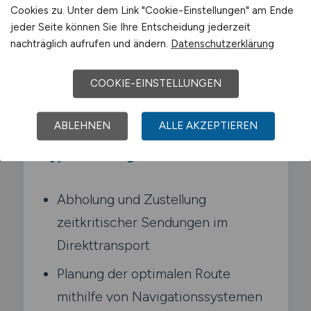
Sendung ohne Umweg direkt zum
Cookies zu. Unter dem Link "Cookie-Einstellungen" am Ende
Empfaenger bringt. Du arbeitest meist mit
jeder Seite können Sie Ihre Entscheidung jederzeit
nachträglich aufrufen und ändern.
Datenschutzerklärung
Kleintransportern oder Pkw. kennst deine
Stadt wie die eigene Westentasche und
COOKIE-EINSTELLUNGEN
bist flexibel. wenn kurzfristig neue
Auftraege hereinkommen.
ABLEHNEN
ALLE AKZEPTIEREN
Typische Aufgaben in Willich
Abholung und Zustellung
zeitkritischer Sendungen im
Direkttransport
Planung der optimalen Route
mithilfe von Navigationssystemen