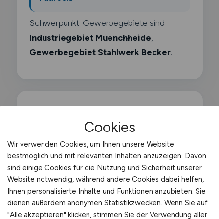
Schwerpunkt-Gewerbegebiete sind
Industriegebiet Muenchheide
,
Gewerbegebiet Stahlwerk Becker
.
Was macht ein Kurierfahrer?
Cookies
Wir verwenden Cookies, um Ihnen unsere Website
Als Kurierfahrer bringst du zeitkritische
bestmöglich und mit relevanten Inhalten anzuzeigen. Davon
Sendungen wie Dokumente. Ersatzteile.
sind einige Cookies für die Nutzung und Sicherheit unserer
Medikamente oder Laborproben schnell
Website notwendig, während andere Cookies dabei helfen,
Ihnen personalisierte Inhalte und Funktionen anzubieten. Sie
von A nach B. Dein Arbeitsfeld reicht vom
dienen außerdem anonymen Statistikzwecken. Wenn Sie auf
Stadtkurier bis zum Direktkurier. der eine
"Alle akzeptieren" klicken, stimmen Sie der Verwendung aller