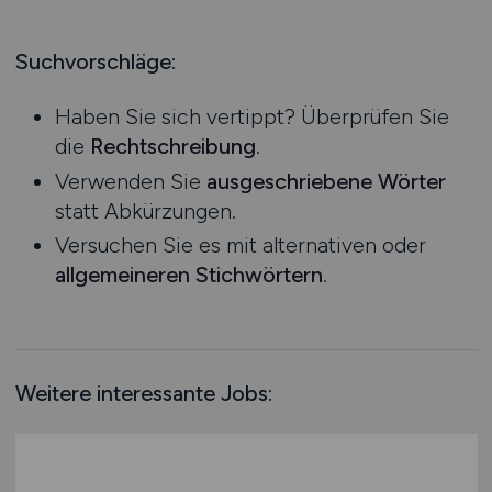
Produktion
Hessen
Praktikum
Prozessplanung / Steuerung
Mecklenburg-Vorpommern
Suchvorschläge:
Schienen- / Straßen- / Luft- / Seefracht
Niedersachsen
Spedition / Transport
Haben Sie sich vertippt? Überprüfen Sie
Nordrhein-Westfalen
Supply Chain Management
die
Rechtschreibung
.
Rheinland-Pfalz
Vertrieb / Verkauf / Handel
Verwenden Sie
ausgeschriebene Wörter
Saarland
Zoll / Behörden
statt Abkürzungen.
Sachsen
Sonstige
Versuchen Sie es mit alternativen oder
Sachsen-Anhalt
allgemeineren Stichwörtern
.
Schleswig-Holstein
Thüringen
Deutschlandweit
Österreich
Weitere interessante Jobs:
Schweiz
Europa
International