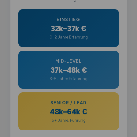
EINSTIEG
32k–37k €
0–2 Jahre Erfahrung
MID-LEVEL
37k–48k €
3–5 Jahre Erfahrung
SENIOR / LEAD
48k–64k €
5+ Jahre, Führung