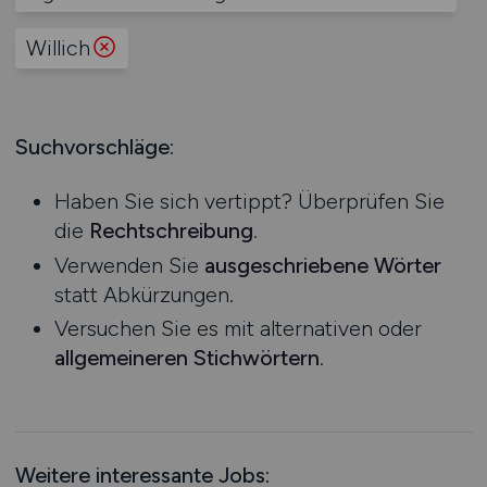
Produktion
Hessen
Praktikum
Prozessplanung / Steuerung
Willich
Mecklenburg-Vorpommern
Schienen- / Straßen- / Luft- / Seefracht
Niedersachsen
Spedition / Transport
Nordrhein-Westfalen
Supply Chain Management
Suchvorschläge:
Rheinland-Pfalz
Vertrieb / Verkauf / Handel
Saarland
Zoll / Behörden
Haben Sie sich vertippt? Überprüfen Sie
Sachsen
Sonstige
die
Rechtschreibung
.
Sachsen-Anhalt
Verwenden Sie
ausgeschriebene Wörter
Schleswig-Holstein
statt Abkürzungen.
Thüringen
Versuchen Sie es mit alternativen oder
Deutschlandweit
allgemeineren Stichwörtern
.
Österreich
Schweiz
Europa
International
Weitere interessante Jobs: