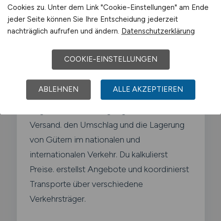
Cookies zu. Unter dem Link "Cookie-Einstellungen" am Ende
jeder Seite können Sie Ihre Entscheidung jederzeit
nachträglich aufrufen und ändern.
Datenschutzerklärung
Was macht ein Kaufmann für
Spedition und
COOKIE-EINSTELLUNGEN
Logistikdienstleistung?
ABLEHNEN
ALLE AKZEPTIEREN
Als Kaufmann/-frau für Spedition und
Logistikdienstleistung organisierst du den
Versand. den Umschlag und die Lagerung
von Gütern im nationalen und
internationalen Verkehr. Du kalkulierst
Preise. erstellst Angebote und koordinierst
Transporte über verschiedene
Verkehrsträger.