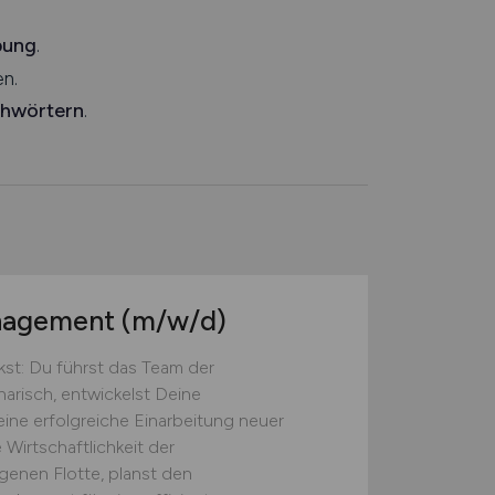
bung
.
n.
chwörtern
.
anagement
(m/w/d)
st: Du führst das Team der
narisch, entwickelst Deine
eine erfolgreiche Einarbeitung neuer
 Wirtschaftlichkeit der
genen Flotte, planst den