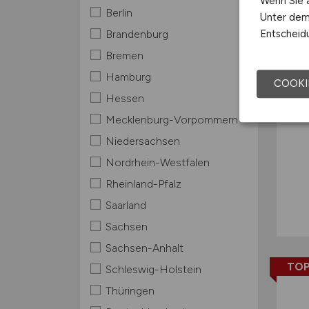
Wenn Sie a
Berlin
Unter dem 
Entscheidu
Brandenburg
Bremen
Hamburg
COOKI
Hessen
Mecklenburg-Vorpommern
Niedersachsen
Nordrhein-Westfalen
Rheinland-Pfalz
Saarland
Sachsen
Sachsen-Anhalt
TOP
Schleswig-Holstein
Thüringen