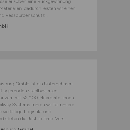
esse erlauben eine Rückgewinnung
aterialien; dadurch leisten wir einen
nd Ressourcenschutz....
GmbH
Duisburg GmbH ist ein Unternehmen
t agierenden stahlbasierten
nzern mit 52.000 Mitarbeiter:innen.
Railway Systems führen wir für unsere
ielfältige Logistik- und
 stellen die Just-in-time-Vers...
 Duisburg GmbH