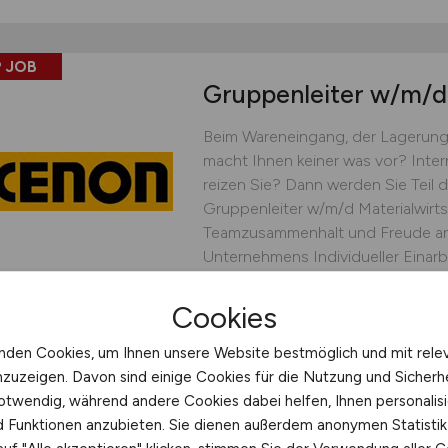
 JOB
Gruppenleiter
w/m/d
Beim Wareneingang, der Lagerung
macht Ihnen keiner was vor? Inte
reizen Sie? Dann werden Sie Teil
Gruppenleiter w/m/d Materialwirts
Teamzusammenhalt und Freude an
Unternehmens Individueller Einar
Mentor...
Cookies
XENON Automatisierungstec
nden Cookies, um Ihnen unsere Website bestmöglich und mit rele
heute
Dresden
nzuzeigen. Davon sind einige Cookies für die Nutzung und Sicherh
otwendig, während andere Cookies dabei helfen, Ihnen personalisi
nd Funktionen anzubieten. Sie dienen außerdem anonymen Statisti
 JOB