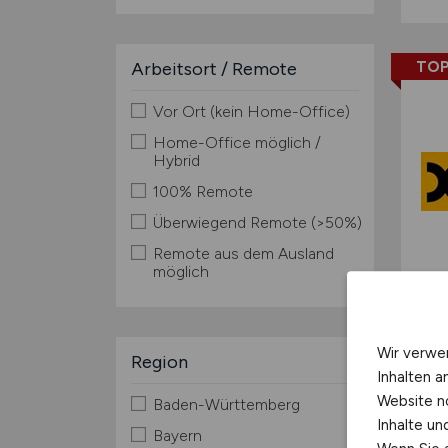
TOP
Arbeitsort / Remote
Vor Ort (kein Home-Office)
Home-Office möglich /
Hybrid
100% Remote
Überwiegend Remote (>50%)
Remote aus dem Ausland
möglich
Wir verwe
Region
Inhalten a
Website n
Baden-Württemberg
Inhalte u
Bayern
TOP