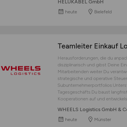
HELUKABEL GmbH
heute
Bielefeld
Teamleiter Einkauf Lo
Herausforderungen, die du anpack
disziplinarisch und gibst Deine E
Mitarbeitenden weiter.Du verantwor
strategische und operative Steu
Subunternehmerportfolios.Unters
Tagesgeschäfts.Du baust langfris
Kooperationen auf und entwickelst
WHEELS Logistics GmbH & C
heute
Münster