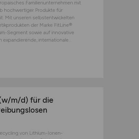
europäisches Familienunternehmen mit
eb hochwertiger Produkte für
t. Mit unseren selbstentwickelten
ikprodukten der Marke FitLine®
ium-Segment sowie auf innovative
 expandierende, internationale...
(w/m/d)
für die
reibungslosen
Recycling von Lithium-Ionen-