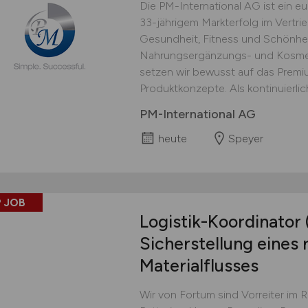
Die PM-International AG ist ein 
33-jährigem Markterfolg im Vertri
Gesundheit, Fitness und Schönhei
Nahrungsergänzungs- und Kosmet
setzen wir bewusst auf das Prem
Produktkonzepte. Als kontinuierlich
PM-International AG
heute
Speyer
 JOB
Logistik-Koordinator
Sicherstellung eines 
Materialflusses
Wir von Fortum sind Vorreiter im 