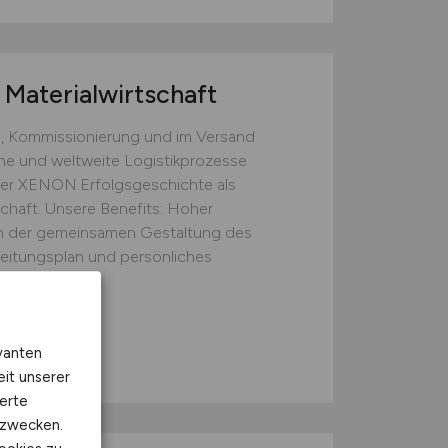
Materialwirtschaft
, Kommissionierung und im Versand
rne und weltweite Logistikprozesse
 der XENON.Erfolgsgeschichte als
chaft. Unsere Benefits: Hoher
 der gemeinsamen Gestaltung des
beitungsplan und persönliches
hnik GmbH
vanten
eit unserer
erte
kzwecken.