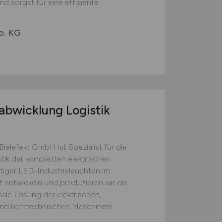
d sorgst für eine effiziente
o. KG
labwicklung Logistik
ielefeld GmbH ist Spezialist für die
tik der kompletten elektrischen
ger LED-Industrieleuchten im
 entwickeln und produzieren wir die
male Lösung der elektrischen,
d lichttechnischen Maschineni...