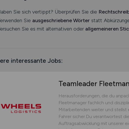
aben Sie sich vertippt? Überprüfen Sie die
Rechtschrei
erwenden Sie
ausgeschriebene Wörter
statt Abkürzunge
ersuchen Sie es mit alternativen oder
allgemeineren Sti
ere interessante Jobs:
Teamleader Fleetm
Herausforderungen, die du anpack
Fleetmanager fachlich und diszipli
Mitarbeitenden weiter und stellst 
Fahrer sicher.Du verantwortest die
Auftragsabwicklung mit unserer ei