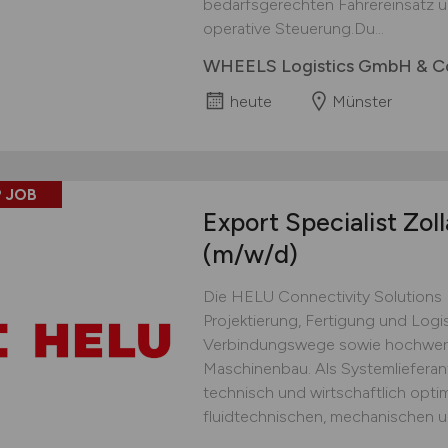
bedarfsgerechten Fahrereinsatz un
operative Steuerung.Du...
WHEELS Logistics GmbH & C
heute
Münster
 JOB
Export Specialist Zol
(m/w/d)
Die HELU Connectivity Solutions B
Projektierung, Fertigung und Logis
Verbindungswege sowie hochwerti
Maschinenbau. Als Systemlieferant
technisch und wirtschaftlich opti
fluidtechnischen, mechanischen un