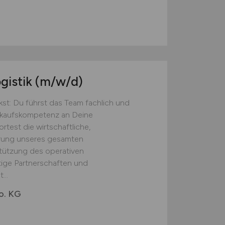
gistik
(m/w/d)
st: Du führst das Team fachlich und
inkaufskompetenz an Deine
test die wirtschaftliche,
erung unseres gesamten
tützung des operativen
tige Partnerschaften und
...
o. KG