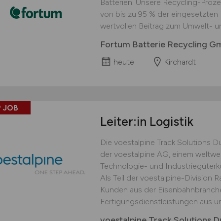
Batterien. Unsere Recycling-Proz
von bis zu 95 % der eingesetzten M
wertvollen Beitrag zum Umwelt- u
Fortum Batterie Recycling 
heute
Kirchardt
 JOB
Leiter:in Logistik
Die voestalpine Track Solutions 
der voestalpine AG, einem weltwei
Technologie- und Industriegüterko
Als Teil der voestalpine-Division 
Kunden aus der Eisenbahnbranche v
Fertigungsdienstleistungen aus und
voestalpine Track Solutions