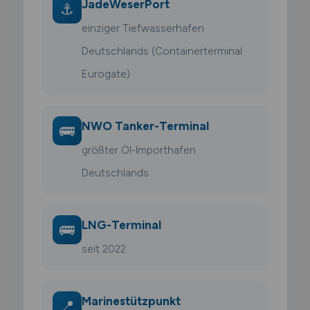
JadeWeserPort
⚓
einziger Tiefwasserhafen
Deutschlands (Containerterminal
Eurogate)
NWO Tanker-Terminal
🚌
größter Öl-Importhafen
Deutschlands
LNG-Terminal
🚌
seit 2022
Marinestützpunkt
📍