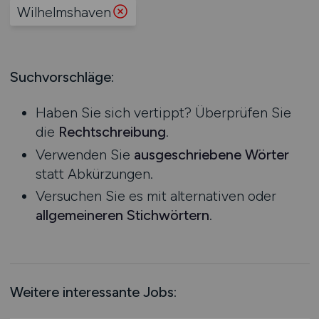
Produktion
Wilhelmshaven
Hessen
Praktikum
Prozessplanung / Steuerung
Mecklenburg-Vorpommern
Schienen- / Straßen- / Luft- / Seefracht
Niedersachsen
Spedition / Transport
Suchvorschläge:
Nordrhein-Westfalen
Supply Chain Management
Rheinland-Pfalz
Vertrieb / Verkauf / Handel
Haben Sie sich vertippt? Überprüfen Sie
Saarland
Zoll / Behörden
die
Rechtschreibung
.
Sachsen
Sonstige
Verwenden Sie
ausgeschriebene Wörter
Sachsen-Anhalt
statt Abkürzungen.
Schleswig-Holstein
Versuchen Sie es mit alternativen oder
Thüringen
allgemeineren Stichwörtern
.
Deutschlandweit
Österreich
Schweiz
Europa
Weitere interessante Jobs:
International