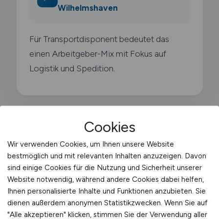
Wilhelmshaven
Für Transportdisponent bedeutet das
einen Arbeitgeber-Mix mit Fokus auf
Logistik und Spedition.
Cookies
Typische Arbeitgeber in
Wir verwenden Cookies, um Ihnen unsere Website
Wilhelmshaven
bestmöglich und mit relevanten Inhalten anzuzeigen. Davon
sind einige Cookies für die Nutzung und Sicherheit unserer
Der Arbeitsmarkt für Transportdisponent in
Website notwendig, während andere Cookies dabei helfen,
Ihnen personalisierte Inhalte und Funktionen anzubieten. Sie
Wilhelmshaven wird von folgenden
dienen außerdem anonymen Statistikzwecken. Wenn Sie auf
Arbeitgebern geprägt:
"Alle akzeptieren" klicken, stimmen Sie der Verwendung aller