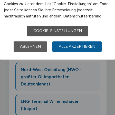
Cookies zu. Unter dem Link "Cookie-Einstellungen" am Ende
JadeWeserPort Betreiber
jeder Seite können Sie Ihre Entscheidung jederzeit
nachträglich aufrufen und ändern.
Datenschutzerklärung
(Eurogate)
COOKIE-EINSTELLUNGEN
Nord-LB Standort
ABLEHNEN
ALLE AKZEPTIEREN
Raffinerie Heide (nahe)
Nord-West Oelleitung (NWO -
größter Öl-Importhafen
Deutschlands)
LNG Terminal Wilhelmshaven
(Uniper)