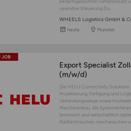
bedarfsgerechten Fahrereinsatz un
operative Steuerung.Du...
WHEELS Logistics GmbH & C
heute
Münster
 JOB
Export Specialist Zol
(m/w/d)
Die HELU Connectivity Solutions B
Projektierung, Fertigung und Logis
Verbindungswege sowie hochwerti
Maschinenbau. Als Systemlieferant
technisch und wirtschaftlich opti
fluidtechnischen, mechanischen un