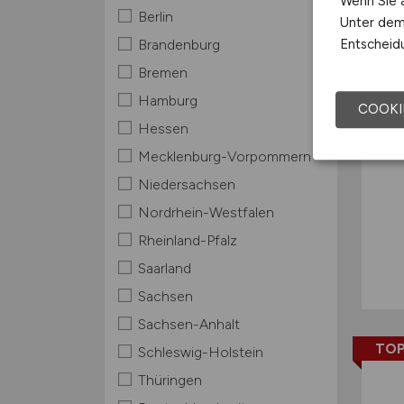
Wenn Sie a
Berlin
Unter dem 
Entscheidu
Brandenburg
Bremen
Hamburg
COOKI
Hessen
Mecklenburg-Vorpommern
Niedersachsen
Nordrhein-Westfalen
Rheinland-Pfalz
Saarland
Sachsen
Sachsen-Anhalt
TOP
Schleswig-Holstein
Thüringen