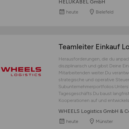
HELUKABEL GmbH
heute
Bielefeld
Teamleiter Einkauf Lo
Herausforderungen, die du anpack
disziplinarisch und gibst Deine E
Mitarbeitenden weiter.Du verantwor
strategische und operative Steu
Subunternehmerportfolios.Unters
Tagesgeschäfts.Du baust langfris
Kooperationen auf und entwickelst
WHEELS Logistics GmbH & C
heute
Münster