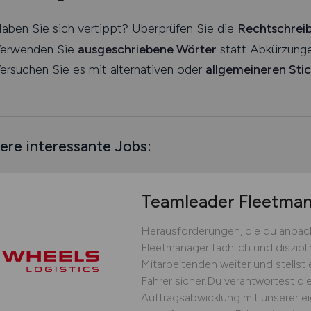
aben Sie sich vertippt? Überprüfen Sie die
Rechtschrei
erwenden Sie
ausgeschriebene Wörter
statt Abkürzunge
ersuchen Sie es mit alternativen oder
allgemeineren Sti
ere interessante Jobs:
Teamleader Fleetm
Herausforderungen, die du anpack
Fleetmanager fachlich und diszipli
Mitarbeitenden weiter und stellst 
Fahrer sicher.Du verantwortest die
Auftragsabwicklung mit unserer ei