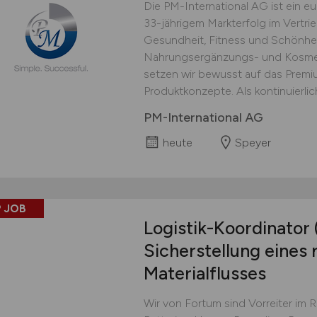
Die PM-International AG ist ein 
33-jährigem Markterfolg im Vertri
Gesundheit, Fitness und Schönhei
Nahrungsergänzungs- und Kosmet
setzen wir bewusst auf das Prem
Produktkonzepte. Als kontinuierlich
PM-International AG
heute
Speyer
 JOB
Logistik-Koordinator
Sicherstellung eines 
Materialflusses
Wir von Fortum sind Vorreiter im 