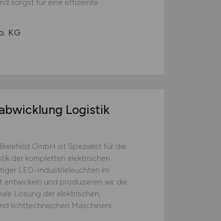
d sorgst für eine effiziente
o. KG
labwicklung Logistik
ielefeld GmbH ist Spezialist für die
tik der kompletten elektrischen
ger LED-Industrieleuchten im
 entwickeln und produzieren wir die
male Lösung der elektrischen,
d lichttechnischen Maschineni...