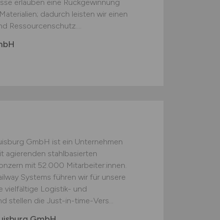
esse erlauben eine Rückgewinnung
aterialien; dadurch leisten wir einen
nd Ressourcenschutz....
GmbH
Duisburg GmbH ist ein Unternehmen
t agierenden stahlbasierten
nzern mit 52.000 Mitarbeiter:innen.
Railway Systems führen wir für unsere
ielfältige Logistik- und
 stellen die Just-in-time-Vers...
 Duisburg GmbH