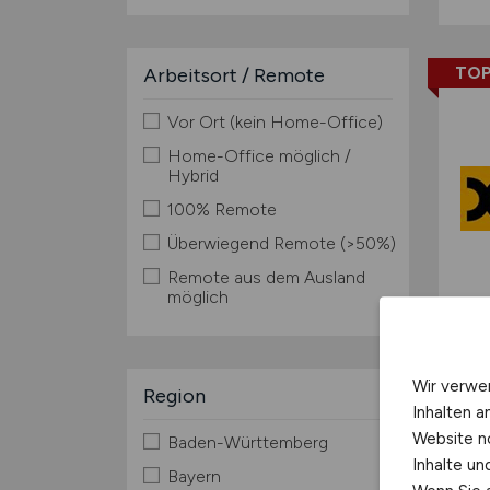
TOP
Arbeitsort / Remote
Vor Ort (kein Home-Office)
Home-Office möglich /
Hybrid
100% Remote
Überwiegend Remote (>50%)
Remote aus dem Ausland
möglich
Wir verwe
Region
Inhalten a
Website n
Baden-Württemberg
Inhalte u
Bayern
TOP