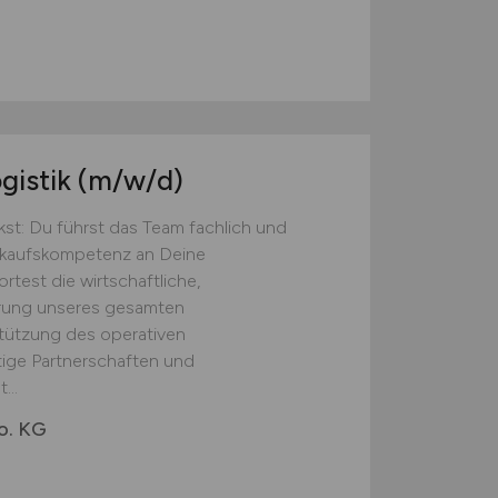
gistik
(m/w/d)
st: Du führst das Team fachlich und
inkaufskompetenz an Deine
test die wirtschaftliche,
erung unseres gesamten
tützung des operativen
tige Partnerschaften und
...
o. KG