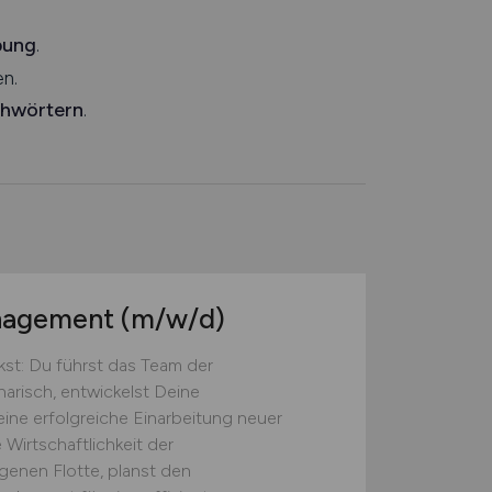
bung
.
n.
chwörtern
.
anagement
(m/w/d)
st: Du führst das Team der
narisch, entwickelst Deine
eine erfolgreiche Einarbeitung neuer
 Wirtschaftlichkeit der
genen Flotte, planst den