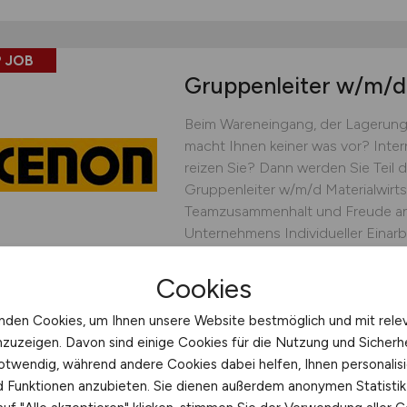
 JOB
Gruppenleiter
w/m/d
Beim Wareneingang, der Lagerung
macht Ihnen keiner was vor? Inte
reizen Sie? Dann werden Sie Teil
Gruppenleiter w/m/d Materialwirts
Teamzusammenhalt und Freude an
Unternehmens Individueller Einar
Mentor...
Cookies
XENON Automatisierungstec
nden Cookies, um Ihnen unsere Website bestmöglich und mit rele
heute
Dresden
nzuzeigen. Davon sind einige Cookies für die Nutzung und Sicherh
otwendig, während andere Cookies dabei helfen, Ihnen personalisi
nd Funktionen anzubieten. Sie dienen außerdem anonymen Statisti
 JOB