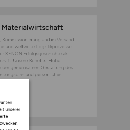
Materialwirtschaft
, Kommissionierung und im Versand
rne und weltweite Logistikprozesse
 der XENON.Erfolgsgeschichte als
chaft. Unsere Benefits: Hoher
 der gemeinsamen Gestaltung des
beitungsplan und persönliches
hnik GmbH
vanten
eit unserer
erte
kzwecken.