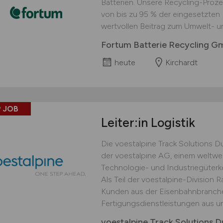
Batterien. Unsere Recycling-Proz
von bis zu 95 % der eingesetzten M
wertvollen Beitrag zum Umwelt- u
Fortum Batterie Recycling 
heute
Kirchardt
 JOB
Leiter:in Logistik
Die voestalpine Track Solutions 
der voestalpine AG, einem weltwei
Technologie- und Industriegüterko
Als Teil der voestalpine-Division 
Kunden aus der Eisenbahnbranche v
Fertigungsdienstleistungen aus und
voestalpine Track Solutions