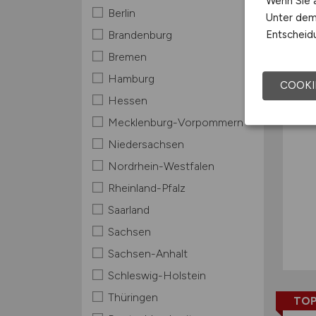
Wenn Sie a
Berlin
Unter dem 
TOP
Entscheidu
Brandenburg
Bremen
Hamburg
COOKI
Hessen
Mecklenburg-Vorpommern
Niedersachsen
Nordrhein-Westfalen
Rheinland-Pfalz
Saarland
Sachsen
Sachsen-Anhalt
Schleswig-Holstein
Thüringen
TOP