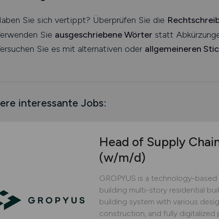
aben Sie sich vertippt? Überprüfen Sie die
Rechtschrei
erwenden Sie
ausgeschriebene Wörter
statt Abkürzunge
ersuchen Sie es mit alternativen oder
allgemeineren Sti
ere interessante Jobs:
Head of Supply Chai
(w/m/d)
GROPYUS is a technology-based 
building multi-story residential bu
building system with various design
construction, and fully digitaliz