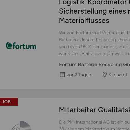
Logistik-Koordinator
Sicherstellung eines 
Materialflusses
Wir von Fortum sind Vorreiter im 
Batterien. Unsere Recycling-Proz
von bis zu 95 % der eingesetzten M
wertvollen Beitrag zum Umwelt- u
Fortum Batterie Recycling 
vor 2 Tagen
Kirchardt
 JOB
Mitarbeiter Qualitäts
Die PM-International AG ist ein 
33-jährigem Markterfolg im Vertri