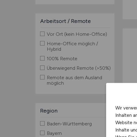
Arbeitsort / Remote
Vor Ort (kein Home-Office)
Home-Office möglich /
Hybrid
100% Remote
Überwiegend Remote (>50%)
Remote aus dem Ausland
möglich
Wir verwe
Region
Inhalten a
Website n
Baden-Württemberg
Inhalte u
Bayern