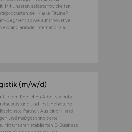
t. Mit unseren selbstentwickelten
ikprodukten der Marke FitLine®
ium-Segment sowie auf innovative
 expandierende, internationale...
gistik
(m/w/d)
nt in den Bereichen Arbeitsschutz
Erstausrüstung und Instandhaltung
lässlichste Partner. Aus einer Hand
ngen und maßgeschneiderte
. Mit unseren etablierten E-Business