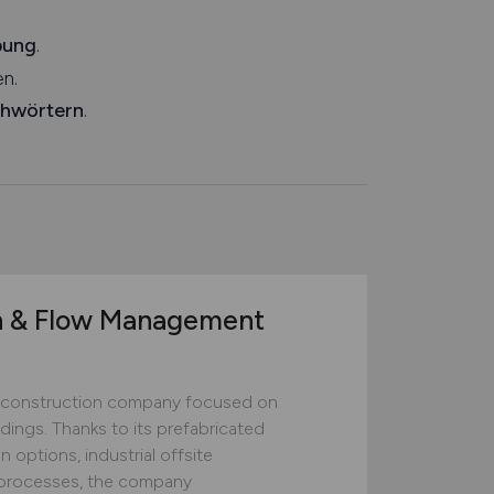
bung
.
n.
chwörtern
.
n & Flow Management
construction company focused on
ildings. Thanks to its prefabricated
 options, industrial offsite
ed processes, the company