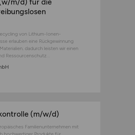
(w/m/d)
für die
reibungslosen
Recycling von Lithium-Ionen-
esse erlauben eine Rückgewinnung
aterialien; dadurch leisten wir einen
nd Ressourcenschutz....
GmbH
kontrolle
(m/w/d)
europäisches Familienunternehmen mit
eb hochwertiger Produkte für