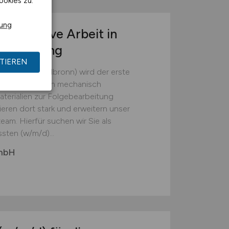
ookies zu.
rung
r operative Arbeit in
tsumgebung
TIEREN
(Landkreis Heilbronn) wird der erste
em die Batterien mechanisch
erialien zur Folgebearbeitung
ieren dort stark und erweitern unser
eam. Hierfür suchen wir Sie als
sten (w/m/d)...
GmbH