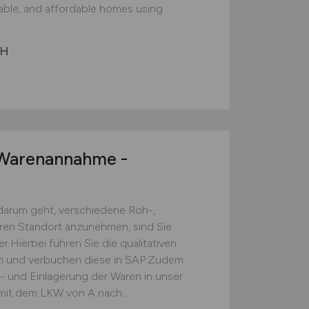
nable, and affordable homes using
bH
arenannahme -
darum geht, verschiedene Roh-,
eren Standort anzunehmen, sind Sie
.Hierbei führen Sie die qualitativen
ch und verbuchen diese in SAP.Zudem
s- und Einlagerung der Waren in unser
mit dem LKW von A nach...