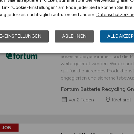
uf "Alle akzeptieren" klicken, stimmen Sie der Verwendung aller C
Link "Cookie-Einstellungen" am Ende jeder Seite können Sie Ihre
 JOB
ng jederzeit nachträglich aufrufen und ändern.
Datenschutzerklä
Logistiker
(w/m/d)
fü
interessanter Arbei
E-EINSTELLUNGEN
ABLEHNEN
ALLE AKZEP
An unserem Standort in Kirchardt 
Prozessschritt durchgeführt, in d
auseinandergenommen und die Mat
weitergeleitet werden. Wir expand
gut funktionierendes Produktionst
engagierten und sicherheitsbewus
Fortum Batterie Recycling 
vor 2 Tagen
Kirchardt
 JOB