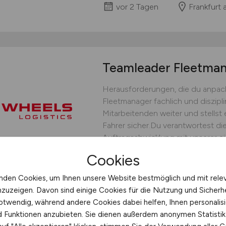
vor 2 Tagen
Frankfurt
Teamleader Fleetm
Herausforderungen, die du anpack
Fleetmanager fachlich und diszipli
Mitarbeitenden weiter und stellst 
Fahrer sicher.Du verantwortest die
Auftragsabwicklung mit unserer ei
bedarfsgerechten Fahrereinsatz un
Cookies
operative Steuerung.Du...
nden Cookies, um Ihnen unsere Website bestmöglich und mit rele
WHEELS Logistics GmbH & C
nzuzeigen. Davon sind einige Cookies für die Nutzung und Sicherh
vor 2 Tagen
Münster
otwendig, während andere Cookies dabei helfen, Ihnen personalisi
nd Funktionen anzubieten. Sie dienen außerdem anonymen Statisti