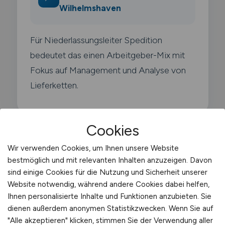
Wilhelmshaven
Für Niederlassungsleiter Spedition
bedeutet das einen Arbeitgeber-Mix mit
Fokus auf Management und Analyse von
Lieferketten.
Cookies
Wir verwenden Cookies, um Ihnen unsere Website
Typische Arbeitgeber in
bestmöglich und mit relevanten Inhalten anzuzeigen. Davon
Wilhelmshaven
sind einige Cookies für die Nutzung und Sicherheit unserer
Website notwendig, während andere Cookies dabei helfen,
Ihnen personalisierte Inhalte und Funktionen anzubieten. Sie
Der Arbeitsmarkt für Niederlassungsleiter
dienen außerdem anonymen Statistikzwecken. Wenn Sie auf
Spedition in Wilhelmshaven wird von
"Alle akzeptieren" klicken, stimmen Sie der Verwendung aller