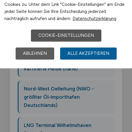
folgenden Arbeitgebern geprägt:
Cookies zu. Unter dem Link "Cookie-Einstellungen" am Ende
jeder Seite können Sie Ihre Entscheidung jederzeit
nachträglich aufrufen und ändern.
Datenschutzerklärung
JadeWeserPort Betreiber
(Eurogate)
COOKIE-EINSTELLUNGEN
Nord-LB Standort
ABLEHNEN
ALLE AKZEPTIEREN
Raffinerie Heide (nahe)
Nord-West Oelleitung (NWO -
größter Öl-Importhafen
Deutschlands)
LNG Terminal Wilhelmshaven