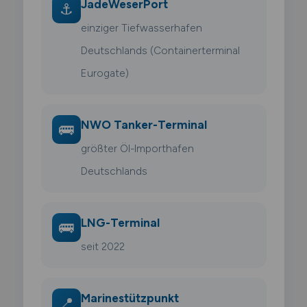
JadeWeserPort
⚓
einziger Tiefwasserhafen
Deutschlands (Containerterminal
Eurogate)
NWO Tanker-Terminal
🚌
größter Öl-Importhafen
Deutschlands
LNG-Terminal
🚌
seit 2022
Marinestützpunkt
📍