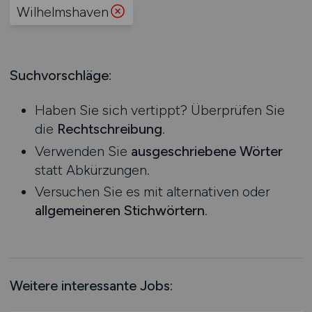
Produktion
Wilhelmshaven
Hessen
Praktikum
Prozessplanung / Steuerung
Mecklenburg-Vorpommern
Schienen- / Straßen- / Luft- / Seefracht
Niedersachsen
Spedition / Transport
Suchvorschläge:
Nordrhein-Westfalen
Supply Chain Management
Rheinland-Pfalz
Vertrieb / Verkauf / Handel
Haben Sie sich vertippt? Überprüfen Sie
Saarland
Zoll / Behörden
die
Rechtschreibung
.
Sachsen
Sonstige
Verwenden Sie
ausgeschriebene Wörter
Sachsen-Anhalt
statt Abkürzungen.
Schleswig-Holstein
Versuchen Sie es mit alternativen oder
Thüringen
allgemeineren Stichwörtern
.
Deutschlandweit
Österreich
Schweiz
Europa
Weitere interessante Jobs:
International