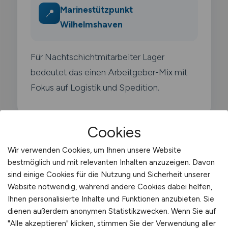
Marinestützpunkt
📍
Wilhelmshaven
Für Nachtschichtmitarbeiter Lager
bedeutet das einen Arbeitgeber-Mix mit
Fokus auf Logistik und Spedition.
Cookies
Wir verwenden Cookies, um Ihnen unsere Website
Typische Arbeitgeber in
bestmöglich und mit relevanten Inhalten anzuzeigen. Davon
Wilhelmshaven
sind einige Cookies für die Nutzung und Sicherheit unserer
Website notwendig, während andere Cookies dabei helfen,
Ihnen personalisierte Inhalte und Funktionen anzubieten. Sie
Der Arbeitsmarkt für
dienen außerdem anonymen Statistikzwecken. Wenn Sie auf
Nachtschichtmitarbeiter Lager in
"Alle akzeptieren" klicken, stimmen Sie der Verwendung aller