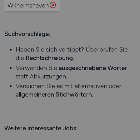
Produktion
Wilhelmshaven
Hessen
Praktikum
Prozessplanung / Steuerung
Mecklenburg-Vorpommern
Schienen- / Straßen- / Luft- / Seefracht
Niedersachsen
Spedition / Transport
Suchvorschläge:
Nordrhein-Westfalen
Supply Chain Management
Rheinland-Pfalz
Vertrieb / Verkauf / Handel
Haben Sie sich vertippt? Überprüfen Sie
Saarland
Zoll / Behörden
die
Rechtschreibung
.
Sachsen
Sonstige
Verwenden Sie
ausgeschriebene Wörter
Sachsen-Anhalt
statt Abkürzungen.
Schleswig-Holstein
Versuchen Sie es mit alternativen oder
Thüringen
allgemeineren Stichwörtern
.
Deutschlandweit
Österreich
Schweiz
Europa
Weitere interessante Jobs:
International