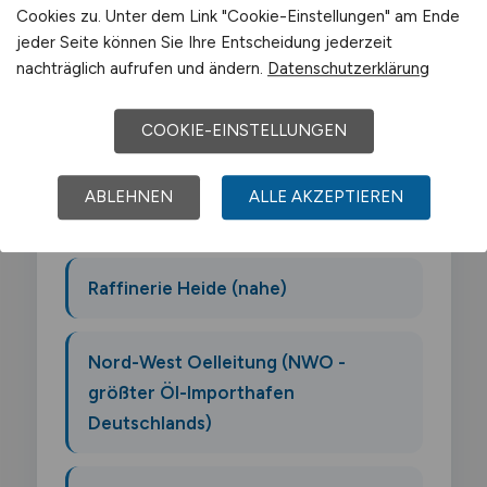
Wilhelmshaven wird von folgenden
Cookies zu. Unter dem Link "Cookie-Einstellungen" am Ende
jeder Seite können Sie Ihre Entscheidung jederzeit
Arbeitgebern geprägt:
nachträglich aufrufen und ändern.
Datenschutzerklärung
JadeWeserPort Betreiber
COOKIE-EINSTELLUNGEN
(Eurogate)
ABLEHNEN
ALLE AKZEPTIEREN
Nord-LB Standort
Raffinerie Heide (nahe)
Nord-West Oelleitung (NWO -
größter Öl-Importhafen
Deutschlands)