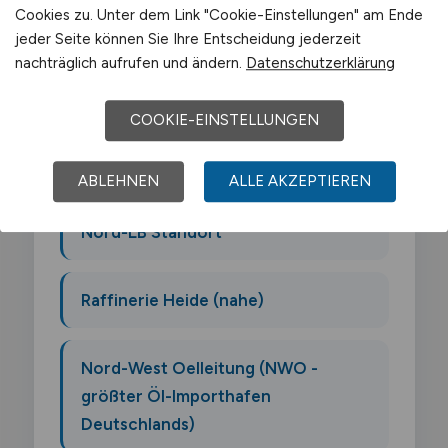
Der Arbeitsmarkt für Mechaniker für Reifen
Cookies zu. Unter dem Link "Cookie-Einstellungen" am Ende
jeder Seite können Sie Ihre Entscheidung jederzeit
und Raeder Technik in Wilhelmshaven wird
nachträglich aufrufen und ändern.
Datenschutzerklärung
von folgenden Arbeitgebern geprägt:
COOKIE-EINSTELLUNGEN
JadeWeserPort Betreiber
(Eurogate)
ABLEHNEN
ALLE AKZEPTIEREN
Nord-LB Standort
Raffinerie Heide (nahe)
Nord-West Oelleitung (NWO -
größter Öl-Importhafen
Deutschlands)