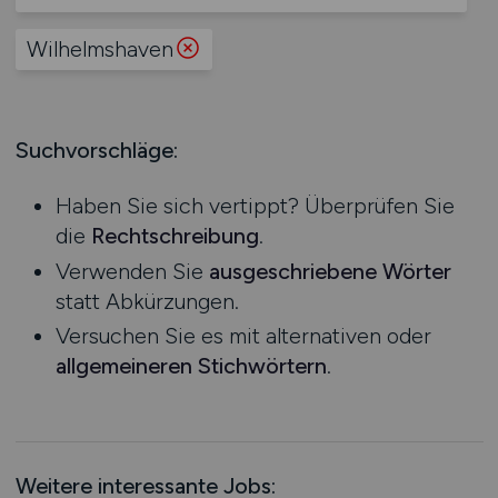
Produktion
Hessen
Praktikum
Prozessplanung / Steuerung
Wilhelmshaven
Mecklenburg-Vorpommern
Schienen- / Straßen- / Luft- / Seefracht
Niedersachsen
Spedition / Transport
Nordrhein-Westfalen
Supply Chain Management
Suchvorschläge:
Rheinland-Pfalz
Vertrieb / Verkauf / Handel
Saarland
Zoll / Behörden
Haben Sie sich vertippt? Überprüfen Sie
Sachsen
Sonstige
die
Rechtschreibung
.
Sachsen-Anhalt
Verwenden Sie
ausgeschriebene Wörter
Schleswig-Holstein
statt Abkürzungen.
Thüringen
Versuchen Sie es mit alternativen oder
Deutschlandweit
allgemeineren Stichwörtern
.
Österreich
Schweiz
Europa
International
Weitere interessante Jobs: