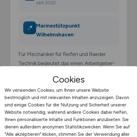
seit 2022
Marinestützpunkt
📍
Wilhelmshaven
Für Mechaniker für Reifen und Raeder
Technik bedeutet das einen Arbeitgeber-
Mix mit Fokus auf Logistik und Spedition.
Cookies
Wir verwenden Cookies, um Ihnen unsere Website
bestmöglich und mit relevanten Inhalten anzuzeigen. Davon
sind einige Cookies für die Nutzung und Sicherheit unserer
Website notwendig, während andere Cookies dabei helfen,
Typische Arbeitgeber in
Ihnen personalisierte Inhalte und Funktionen anzubieten. Sie
Wilhelmshaven
dienen außerdem anonymen Statistikzwecken. Wenn Sie auf
"Alle akzeptieren" klicken, stimmen Sie der Verwendung aller