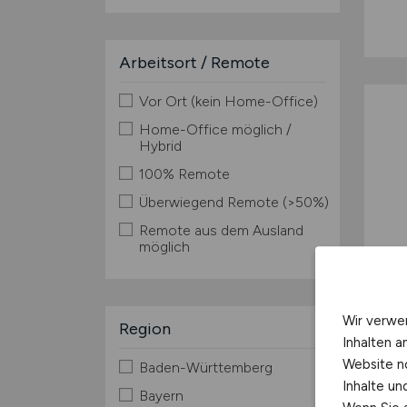
Arbeitsort / Remote
Vor Ort (kein Home-Office)
Home-Office möglich /
Hybrid
100% Remote
Überwiegend Remote (>50%)
Remote aus dem Ausland
möglich
Wir verwe
Region
Inhalten a
Website n
Baden-Württemberg
Inhalte u
Bayern