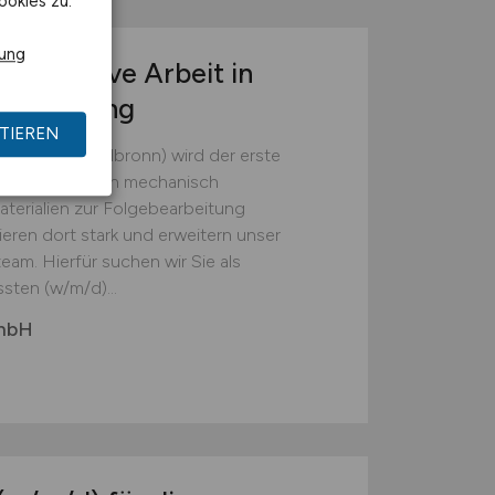
ookies zu.
rung
r operative Arbeit in
tsumgebung
TIEREN
(Landkreis Heilbronn) wird der erste
em die Batterien mechanisch
erialien zur Folgebearbeitung
ieren dort stark und erweitern unser
eam. Hierfür suchen wir Sie als
sten (w/m/d)...
GmbH