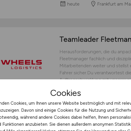
heute
Frankfurt am Ma
Teamleader Fleetm
Herausforderungen, die du anpack
Fleetmanager fachlich und diszipli
Mitarbeitenden weiter und stellst 
Fahrer sicher.Du verantwortest die
Auftragsabwicklung mit unserer ei
bedarfsgerechten Fahrereinsatz un
Cookies
operative Steuerung.Du...
nden Cookies, um Ihnen unsere Website bestmöglich und mit rele
WHEELS Logistics GmbH & C
nzuzeigen. Davon sind einige Cookies für die Nutzung und Sicherh
heute
Münster
otwendig, während andere Cookies dabei helfen, Ihnen personalisi
nd Funktionen anzubieten. Sie dienen außerdem anonymen Statisti