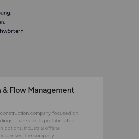
bung
.
n.
chwörtern
.
n & Flow Management
construction company focused on
ildings. Thanks to its prefabricated
 options, industrial offsite
ed processes, the company