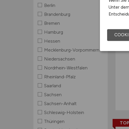
Wenn Sie a
Berlin
Unter dem 
TOP
Entscheidu
Brandenburg
Bremen
Hamburg
COOKI
Hessen
Mecklenburg-Vorpommern
Niedersachsen
Nordrhein-Westfalen
Rheinland-Pfalz
Saarland
Sachsen
Sachsen-Anhalt
Schleswig-Holstein
Thüringen
TOP