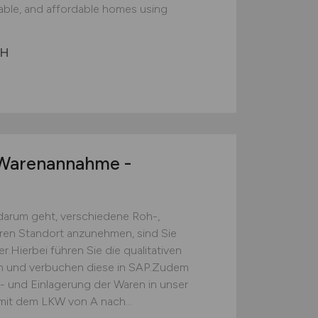
nable, and affordable homes using
bH
arenannahme -
darum geht, verschiedene Roh-,
eren Standort anzunehmen, sind Sie
.Hierbei führen Sie die qualitativen
ch und verbuchen diese in SAP.Zudem
s- und Einlagerung der Waren in unser
mit dem LKW von A nach...