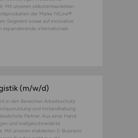
t. Mit unseren selbstentwickelten
ikprodukten der Marke FitLine®
ium-Segment sowie auf innovative
 expandierende, internationale...
gistik
(m/w/d)
nt in den Bereichen Arbeitsschutz
Erstausrüstung und Instandhaltung
lässlichste Partner. Aus einer Hand
ngen und maßgeschneiderte
. Mit unseren etablierten E-Business