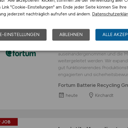
uf "Alle akzeptieren" klicken, stimmen Sie der Verwendung aller C
Link "Cookie-Einstellungen" am Ende jeder Seite können Sie Ihre
 JOB
ng jederzeit nachträglich aufrufen und ändern.
Datenschutzerklä
Logistiker
(w/m/d)
fü
interessanter Arbei
E-EINSTELLUNGEN
ABLEHNEN
ALLE AKZEP
An unserem Standort in Kirchardt 
Prozessschritt durchgeführt, in d
auseinandergenommen und die Mat
weitergeleitet werden. Wir expand
gut funktionierendes Produktionst
engagierten und sicherheitsbewus
Fortum Batterie Recycling 
heute
Kirchardt
 JOB