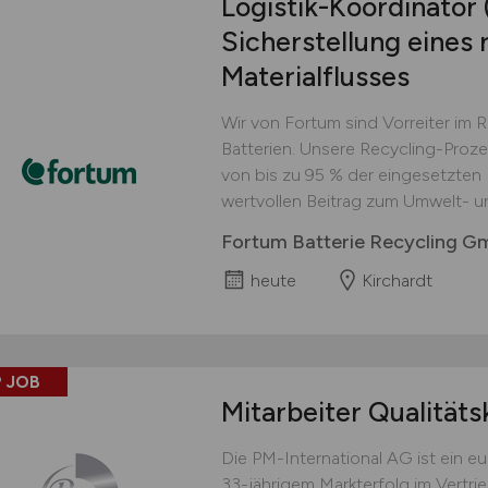
Logistik-Koordinator
Sicherstellung eines 
Materialflusses
Wir von Fortum sind Vorreiter im 
Batterien. Unsere Recycling-Proz
von bis zu 95 % der eingesetzten M
wertvollen Beitrag zum Umwelt- u
Fortum Batterie Recycling 
heute
Kirchardt
 JOB
Mitarbeiter Qualitäts
Die PM-International AG ist ein 
33-jährigem Markterfolg im Vertri