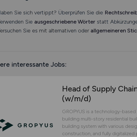
aben Sie sich vertippt? Überprüfen Sie die
Rechtschrei
erwenden Sie
ausgeschriebene Wörter
statt Abkürzunge
ersuchen Sie es mit alternativen oder
allgemeineren Sti
ere interessante Jobs:
Head of Supply Chai
(w/m/d)
GROPYUS is a technology-based 
building multi-story residential bu
building system with various design
construction, and fully digitaliz