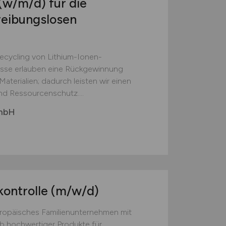
(w/m/d)
für die
reibungslosen
Recycling von Lithium-Ionen-
esse erlauben eine Rückgewinnung
aterialien; dadurch leisten wir einen
nd Ressourcenschutz....
GmbH
kontrolle
(m/w/d)
europäisches Familienunternehmen mit
eb hochwertiger Produkte für