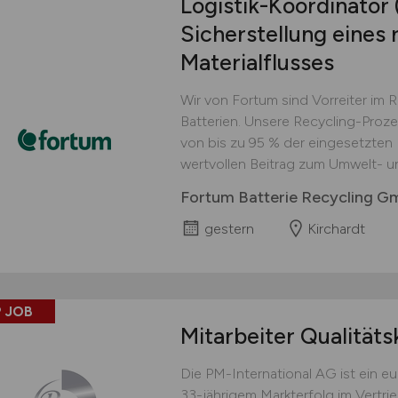
Logistik-Koordinator
Sicherstellung eines 
Materialflusses
Wir von Fortum sind Vorreiter im 
Batterien. Unsere Recycling-Proz
von bis zu 95 % der eingesetzten M
wertvollen Beitrag zum Umwelt- u
Fortum Batterie Recycling 
gestern
Kirchardt
 JOB
Mitarbeiter Qualitäts
Die PM-International AG ist ein 
33-jährigem Markterfolg im Vertri