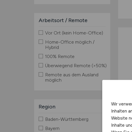
Arbeitsort / Remote
Vor Ort (kein Home-Office)
Home-Office möglich /
Hybrid
100% Remote
Überwiegend Remote (>50%)
Remote aus dem Ausland
möglich
Wir verwe
Region
Inhalten a
Website n
Baden-Württemberg
Inhalte u
Bayern