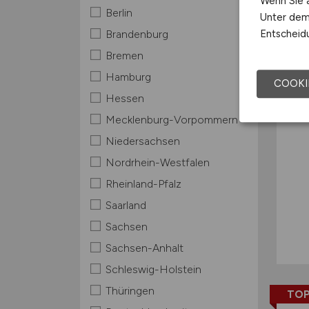
Wenn Sie a
Berlin
Unter dem 
TOP
Entscheidu
Brandenburg
Bremen
Hamburg
COOKI
Hessen
Mecklenburg-Vorpommern
Niedersachsen
Nordrhein-Westfalen
Rheinland-Pfalz
Saarland
Sachsen
Sachsen-Anhalt
Schleswig-Holstein
Thüringen
TOP