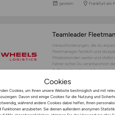
gestern
Frankfurt am 
Teamleader Fleetm
Herausforderungen, die du anpack
Fleetmanager fachlich und diszipli
Mitarbeitenden weiter und stellst 
Fahrer sicher.Du verantwortest die
Auftragsabwicklung mit unserer ei
bedarfsgerechten Fahrereinsatz un
Cookies
operative Steuerung.Du...
nden Cookies, um Ihnen unsere Website bestmöglich und mit rele
WHEELS Logistics GmbH & C
nzuzeigen. Davon sind einige Cookies für die Nutzung und Sicherh
gestern
Münster
otwendig, während andere Cookies dabei helfen, Ihnen personalisi
nd Funktionen anzubieten. Sie dienen außerdem anonymen Statisti