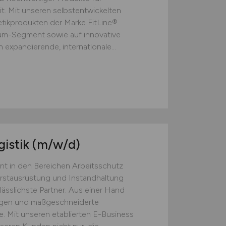
t. Mit unseren selbstentwickelten
ikprodukten der Marke FitLine®
ium-Segment sowie auf innovative
 expandierende, internationale...
gistik
(m/w/d)
nt in den Bereichen Arbeitsschutz
Erstausrüstung und Instandhaltung
lässlichste Partner. Aus einer Hand
ngen und maßgeschneiderte
. Mit unseren etablierten E-Business