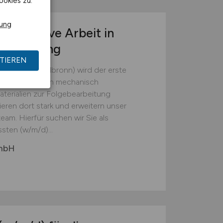
ookies zu.
rung
r operative Arbeit in
tsumgebung
TIEREN
(Landkreis Heilbronn) wird der erste
em die Batterien mechanisch
erialien zur Folgebearbeitung
ieren dort stark und erweitern unser
eam. Hierfür suchen wir Sie als
sten (w/m/d)...
GmbH