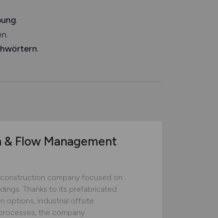
bung
.
n.
chwörtern
.
n & Flow Management
construction company focused on
ildings. Thanks to its prefabricated
 options, industrial offsite
ed processes, the company