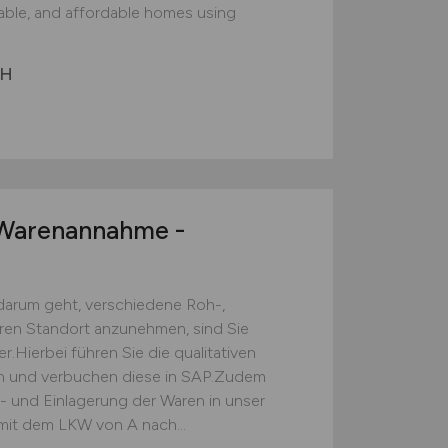
nable, and affordable homes using
bH
arenannahme -
darum geht, verschiedene Roh-,
eren Standort anzunehmen, sind Sie
.Hierbei führen Sie die qualitativen
ch und verbuchen diese in SAP.Zudem
s- und Einlagerung der Waren in unser
mit dem LKW von A nach...