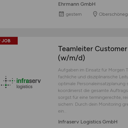
Ehrmann GmbH
gestern
Oberschöneg
 JOB
Teamleiter Customer 
(w/m/d)
Aufgaben im Einsatz für Morgen 
fachliche und disziplinarische Lei
optimale Personaleinsatzplanung s
koordinierst die gesamte Auftrag
sorgst für eine termingerechte, r
sichern: Durch dein Monitoring gr
ein...
Infraserv Logistics GmbH