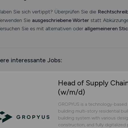
aben Sie sich vertippt? Überprüfen Sie die
Rechtschrei
erwenden Sie
ausgeschriebene Wörter
statt Abkürzunge
ersuchen Sie es mit alternativen oder
allgemeineren Sti
ere interessante Jobs:
Head of Supply Chai
(w/m/d)
GROPYUS is a technology-based 
building multi-story residential bu
building system with various design
construction, and fully digitaliz