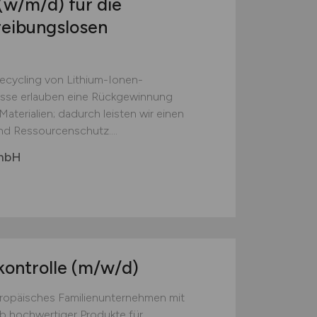
(w/m/d)
für die
reibungslosen
Recycling von Lithium-Ionen-
esse erlauben eine Rückgewinnung
aterialien; dadurch leisten wir einen
nd Ressourcenschutz....
GmbH
kontrolle
(m/w/d)
europäisches Familienunternehmen mit
eb hochwertiger Produkte für