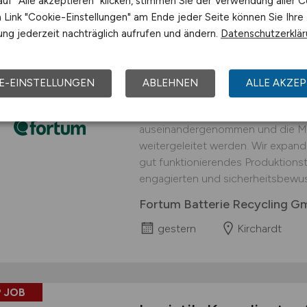
uf "Alle akzeptieren" klicken, stimmen Sie der Verwendung aller C
Link "Cookie-Einstellungen" am Ende jeder Seite können Sie Ihre
 JOB
ng jederzeit nachträglich aufrufen und ändern.
Datenschutzerklä
Logistiker
(w/m/d)
fü
interessanter Arbei
E-EINSTELLUNGEN
ABLEHNEN
ALLE AKZEP
An unserem Standort in Kirchardt 
Prozessschritt durchgeführt, in d
auseinandergenommen und die Mat
weitergeleitet werden. Wir expand
gut funktionierendes Produktionst
engagierten und sicherheitsbewus
Fortum Batterie Recycling 
gestern
Kirchardt
 JOB