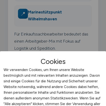
Marinestützpunkt
📍
Wilhelmshaven
Für Einkaufssachbearbeiter bedeutet das
einen Arbeitgeber-Mix mit Fokus auf
Logistik und Spedition.
Cookies
Wir verwenden Cookies, um Ihnen unsere Website
bestmöglich und mit relevanten Inhalten anzuzeigen. Davon
Typische Arbeitgeber in
sind einige Cookies für die Nutzung und Sicherheit unserer
Website notwendig, während andere Cookies dabei helfen,
Wilhelmshaven
Ihnen personalisierte Inhalte und Funktionen anzubieten. Sie
dienen außerdem anonymen Statistikzwecken. Wenn Sie auf
Der Arbeitsmarkt für
"Alle akzeptieren" klicken, stimmen Sie der Verwendung aller