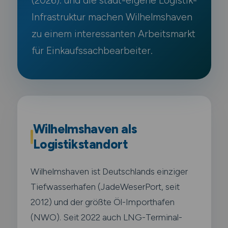
(2026). und die stadt-eigene Logistik-
Infrastruktur machen Wilhelmshaven
zu einem interessanten Arbeitsmarkt
für Einkaufssachbearbeiter.
Wilhelmshaven als
Logistikstandort
Wilhelmshaven ist Deutschlands einziger
Tiefwasserhafen (JadeWeserPort, seit
2012) und der größte Öl-Importhafen
(NWO). Seit 2022 auch LNG-Terminal-