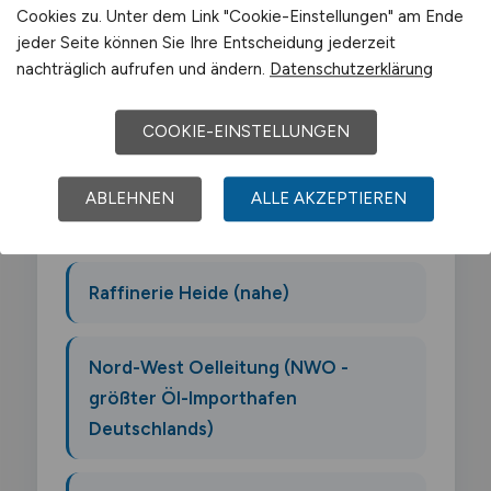
Einkaufssachbearbeiter in Wilhelmshaven
Cookies zu. Unter dem Link "Cookie-Einstellungen" am Ende
jeder Seite können Sie Ihre Entscheidung jederzeit
wird von folgenden Arbeitgebern geprägt:
nachträglich aufrufen und ändern.
Datenschutzerklärung
JadeWeserPort Betreiber
COOKIE-EINSTELLUNGEN
(Eurogate)
ABLEHNEN
ALLE AKZEPTIEREN
Nord-LB Standort
Raffinerie Heide (nahe)
Nord-West Oelleitung (NWO -
größter Öl-Importhafen
Deutschlands)