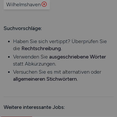
Produktion
Wilhelmshaven
Hessen
Praktikum
Prozessplanung / Steuerung
Mecklenburg-Vorpommern
Schienen- / Straßen- / Luft- / Seefracht
Niedersachsen
Spedition / Transport
Suchvorschläge:
Nordrhein-Westfalen
Supply Chain Management
Rheinland-Pfalz
Vertrieb / Verkauf / Handel
Haben Sie sich vertippt? Überprüfen Sie
Saarland
Zoll / Behörden
die
Rechtschreibung
.
Sachsen
Sonstige
Verwenden Sie
ausgeschriebene Wörter
Sachsen-Anhalt
statt Abkürzungen.
Schleswig-Holstein
Versuchen Sie es mit alternativen oder
Thüringen
allgemeineren Stichwörtern
.
Deutschlandweit
Österreich
Schweiz
Europa
Weitere interessante Jobs:
International