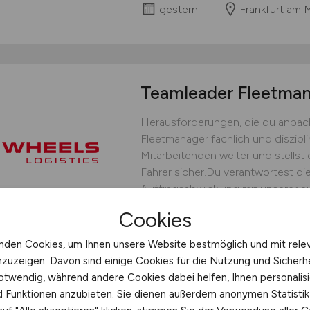
gestern
Frankfurt am 
Teamleader Fleetm
Herausforderungen, die du anpack
Fleetmanager fachlich und diszipli
Mitarbeitenden weiter und stellst 
Fahrer sicher.Du verantwortest die
Auftragsabwicklung mit unserer ei
bedarfsgerechten Fahrereinsatz un
Cookies
operative Steuerung.Du...
nden Cookies, um Ihnen unsere Website bestmöglich und mit rele
WHEELS Logistics GmbH & C
nzuzeigen. Davon sind einige Cookies für die Nutzung und Sicherh
gestern
Münster
otwendig, während andere Cookies dabei helfen, Ihnen personalisi
nd Funktionen anzubieten. Sie dienen außerdem anonymen Statisti