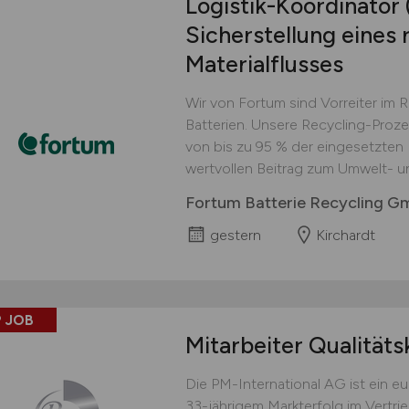
Logistik-Koordinator
Sicherstellung eines 
Materialflusses
Wir von Fortum sind Vorreiter im 
Batterien. Unsere Recycling-Proz
von bis zu 95 % der eingesetzten M
wertvollen Beitrag zum Umwelt- u
Fortum Batterie Recycling 
gestern
Kirchardt
 JOB
Mitarbeiter Qualitäts
Die PM-International AG ist ein 
33-jährigem Markterfolg im Vertri