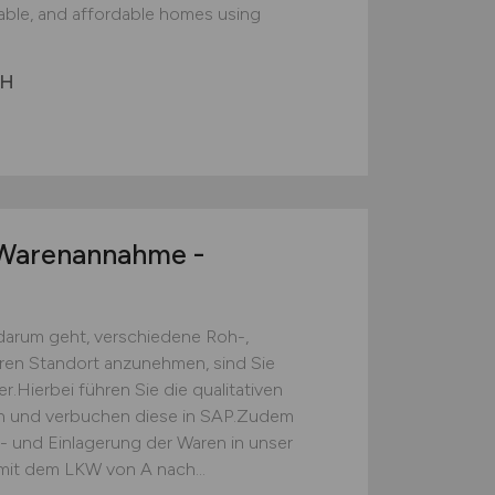
nable, and affordable homes using
bH
arenannahme -
darum geht, verschiedene Roh-,
eren Standort anzunehmen, sind Sie
.Hierbei führen Sie die qualitativen
ch und verbuchen diese in SAP.Zudem
s- und Einlagerung der Waren in unser
mit dem LKW von A nach...