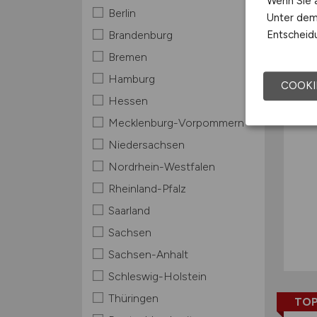
Wenn Sie a
Berlin
Unter dem 
TOP
Entscheidu
Brandenburg
Bremen
Hamburg
COOKI
Hessen
Mecklenburg-Vorpommern
Niedersachsen
Nordrhein-Westfalen
Rheinland-Pfalz
Saarland
Sachsen
Sachsen-Anhalt
Schleswig-Holstein
Thüringen
TOP