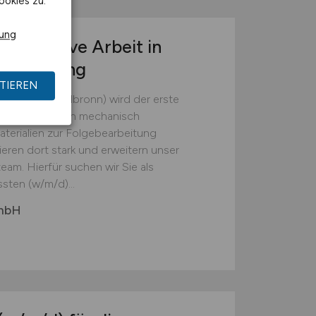
ookies zu.
rung
r operative Arbeit in
tsumgebung
TIEREN
(Landkreis Heilbronn) wird der erste
em die Batterien mechanisch
erialien zur Folgebearbeitung
ieren dort stark und erweitern unser
eam. Hierfür suchen wir Sie als
sten (w/m/d)...
GmbH