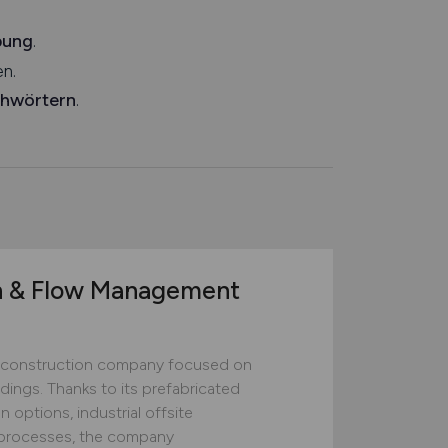
bung
.
n.
chwörtern
.
n & Flow Management
construction company focused on
ildings. Thanks to its prefabricated
 options, industrial offsite
ed processes, the company