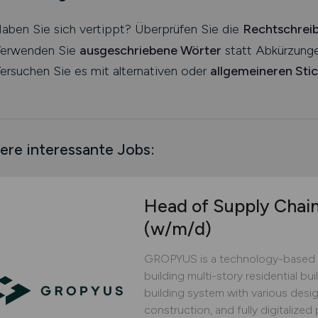
aben Sie sich vertippt? Überprüfen Sie die
Rechtschrei
erwenden Sie
ausgeschriebene Wörter
statt Abkürzunge
ersuchen Sie es mit alternativen oder
allgemeineren Sti
ere interessante Jobs:
Head of Supply Chai
(w/m/d)
GROPYUS is a technology-based 
building multi-story residential bu
building system with various design
construction, and fully digitaliz