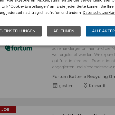
uf "Alle akzeptieren" klicken, stimmen Sie der Verwendung aller C
Link "Cookie-Einstellungen" am Ende jeder Seite können Sie Ihre
 JOB
ng jederzeit nachträglich aufrufen und ändern.
Datenschutzerklä
Logistiker
(w/m/d)
fü
interessanter Arbei
E-EINSTELLUNGEN
ABLEHNEN
ALLE AKZEP
An unserem Standort in Kirchardt 
Prozessschritt durchgeführt, in d
auseinandergenommen und die Mat
weitergeleitet werden. Wir expand
gut funktionierendes Produktionst
engagierten und sicherheitsbewus
Fortum Batterie Recycling 
gestern
Kirchardt
 JOB