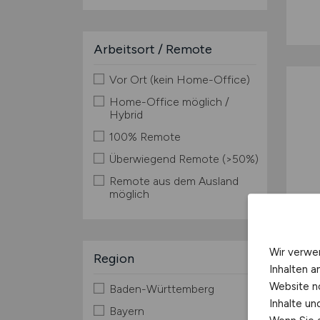
Arbeitsort / Remote
Vor Ort (kein Home-Office)
Home-Office möglich /
Hybrid
100% Remote
Überwiegend Remote (>50%)
Remote aus dem Ausland
möglich
Wir verwe
Region
Inhalten a
Website n
Baden-Württemberg
Inhalte u
Bayern