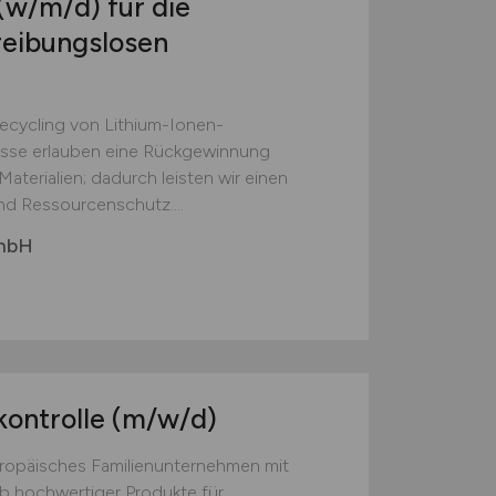
(w/m/d)
für die
reibungslosen
Recycling von Lithium-Ionen-
esse erlauben eine Rückgewinnung
aterialien; dadurch leisten wir einen
nd Ressourcenschutz....
GmbH
kontrolle
(m/w/d)
europäisches Familienunternehmen mit
eb hochwertiger Produkte für