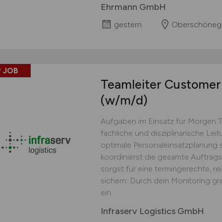
Ehrmann GmbH
gestern
Oberschöneg
 JOB
Teamleiter Customer 
(w/m/d)
Aufgaben im Einsatz für Morgen 
fachliche und disziplinarische Lei
optimale Personaleinsatzplanung s
koordinierst die gesamte Auftrag
sorgst für eine termingerechte, r
sichern: Durch dein Monitoring gr
ein...
Infraserv Logistics GmbH