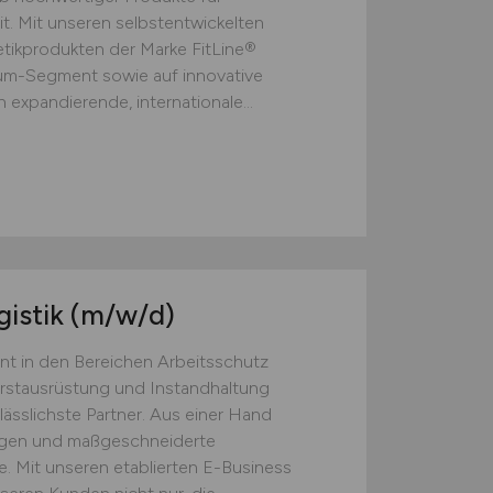
t. Mit unseren selbstentwickelten
ikprodukten der Marke FitLine®
ium-Segment sowie auf innovative
 expandierende, internationale...
gistik
(m/w/d)
nt in den Bereichen Arbeitsschutz
Erstausrüstung und Instandhaltung
lässlichste Partner. Aus einer Hand
ngen und maßgeschneiderte
. Mit unseren etablierten E-Business