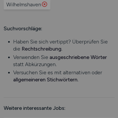
Produktion
Wilhelmshaven
Hessen
Praktikum
Prozessplanung / Steuerung
Mecklenburg-Vorpommern
Schienen- / Straßen- / Luft- / Seefracht
Niedersachsen
Spedition / Transport
Suchvorschläge:
Nordrhein-Westfalen
Supply Chain Management
Rheinland-Pfalz
Vertrieb / Verkauf / Handel
Haben Sie sich vertippt? Überprüfen Sie
Saarland
Zoll / Behörden
die
Rechtschreibung
.
Sachsen
Sonstige
Verwenden Sie
ausgeschriebene Wörter
Sachsen-Anhalt
statt Abkürzungen.
Schleswig-Holstein
Versuchen Sie es mit alternativen oder
Thüringen
allgemeineren Stichwörtern
.
Deutschlandweit
Österreich
Schweiz
Europa
Weitere interessante Jobs:
International