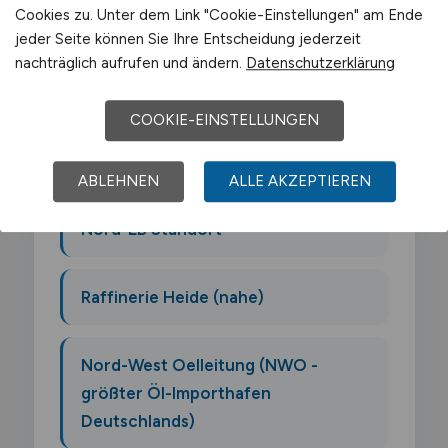
Der Arbeitsmarkt für Data Analyst Logistik
Cookies zu. Unter dem Link "Cookie-Einstellungen" am Ende
jeder Seite können Sie Ihre Entscheidung jederzeit
in Wilhelmshaven wird von folgenden
nachträglich aufrufen und ändern.
Datenschutzerklärung
Arbeitgebern geprägt:
COOKIE-EINSTELLUNGEN
JadeWeserPort Betreiber
(Eurogate)
ABLEHNEN
ALLE AKZEPTIEREN
Nord-LB Standort
Raffinerie Heide (nahe)
Nord-West Oelleitung (NWO -
größter Öl-Importhafen
Deutschlands)