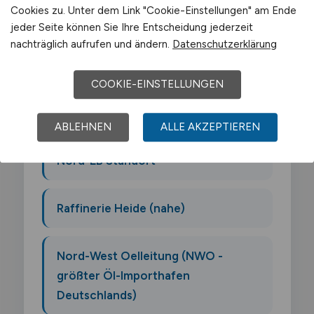
Der Arbeitsmarkt für Betriebsleiter Logistik
Cookies zu. Unter dem Link "Cookie-Einstellungen" am Ende
jeder Seite können Sie Ihre Entscheidung jederzeit
in Wilhelmshaven wird von folgenden
nachträglich aufrufen und ändern.
Datenschutzerklärung
Arbeitgebern geprägt:
COOKIE-EINSTELLUNGEN
JadeWeserPort Betreiber
(Eurogate)
ABLEHNEN
ALLE AKZEPTIEREN
Nord-LB Standort
Raffinerie Heide (nahe)
Nord-West Oelleitung (NWO -
größter Öl-Importhafen
Deutschlands)