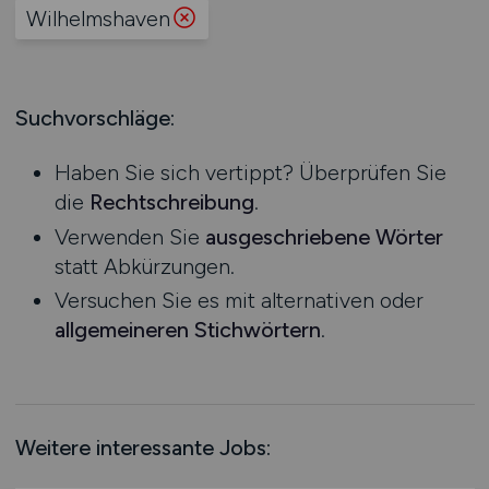
Produktion
Wilhelmshaven
Hessen
Praktikum
Prozessplanung / Steuerung
Mecklenburg-Vorpommern
Schienen- / Straßen- / Luft- / Seefracht
Niedersachsen
Spedition / Transport
Suchvorschläge:
Nordrhein-Westfalen
Supply Chain Management
Rheinland-Pfalz
Vertrieb / Verkauf / Handel
Haben Sie sich vertippt? Überprüfen Sie
Saarland
Zoll / Behörden
die
Rechtschreibung
.
Sachsen
Sonstige
Verwenden Sie
ausgeschriebene Wörter
Sachsen-Anhalt
statt Abkürzungen.
Schleswig-Holstein
Versuchen Sie es mit alternativen oder
Thüringen
allgemeineren Stichwörtern
.
Deutschlandweit
Österreich
Schweiz
Europa
Weitere interessante Jobs:
International