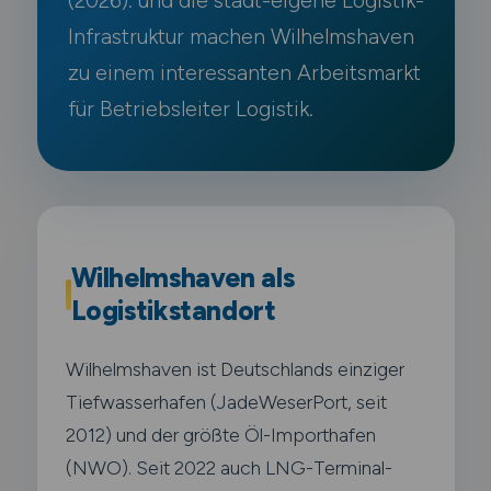
(2026). und die stadt-eigene Logistik-
Infrastruktur machen Wilhelmshaven
zu einem interessanten Arbeitsmarkt
für Betriebsleiter Logistik.
Wilhelmshaven als
Logistikstandort
Wilhelmshaven ist Deutschlands einziger
Tiefwasserhafen (JadeWeserPort, seit
2012) und der größte Öl-Importhafen
(NWO). Seit 2022 auch LNG-Terminal-