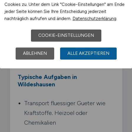
klassischen Lkw: schwappende
Cookies zu. Unter dem Link "Cookie-Einstellungen" am Ende
jeder Seite können Sie Ihre Entscheidung jederzeit
Fluessigkeiten verschieben den
nachträglich aufrufen und ändern.
Datenschutzerklärung
Schwerpunkt. Du bist Experte für Befuell-
und Entladevorgaenge. kennst die
COOKIE-EINSTELLUNGEN
Eigenschaften der transportierten Medien
und arbeitest streng nach den ADR-
ABLEHNEN
ALLE AKZEPTIEREN
Vorschriften für Tanktransporte.
Typische Aufgaben in
Wildeshausen
Transport fluessiger Gueter wie
Kraftstoffe. Heizoel oder
Chemikalien