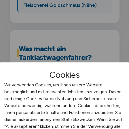
Fleischerei Goldschmaus (Nähe)
Was macht ein
Tanklastwagenfahrer?
Cookies
Als Tanklastwagenfahrer transportierst du
fluessige Gueter wie Kraftstoffe. Heizoel.
Wir verwenden Cookies, um Ihnen unsere Website
Chemikalien oder Lebensmittel in
bestmöglich und mit relevanten Inhalten anzuzeigen. Davon
spezialisierten Tankfahrzeugen. Deine
sind einige Cookies für die Nutzung und Sicherheit unserer
Website notwendig, während andere Cookies dabei helfen,
Arbeit erfordert hoechste Sorgfalt. denn
Ihnen personalisierte Inhalte und Funktionen anzubieten. Sie
das Fahrverhalten eines Tankwagens
dienen außerdem anonymen Statistikzwecken. Wenn Sie auf
unterscheidet sich deutlich von einem
"Alle akzeptieren" klicken, stimmen Sie der Verwendung aller