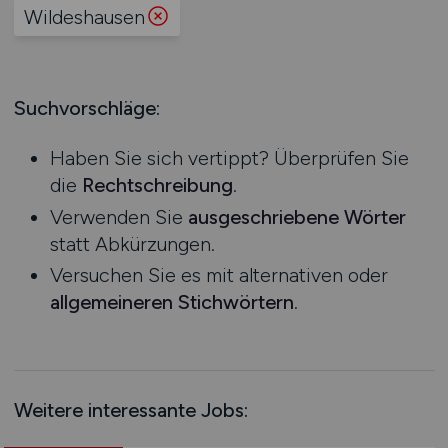
Produktion
Wildeshausen
Hessen
Praktikum
Prozessplanung / Steuerung
Mecklenburg-Vorpommern
Schienen- / Straßen- / Luft- / Seefracht
Niedersachsen
Spedition / Transport
Suchvorschläge:
Nordrhein-Westfalen
Supply Chain Management
Rheinland-Pfalz
Vertrieb / Verkauf / Handel
Haben Sie sich vertippt? Überprüfen Sie
Saarland
Zoll / Behörden
die
Rechtschreibung
.
Sachsen
Sonstige
Verwenden Sie
ausgeschriebene Wörter
Sachsen-Anhalt
statt Abkürzungen.
Schleswig-Holstein
Versuchen Sie es mit alternativen oder
Thüringen
allgemeineren Stichwörtern
.
Deutschlandweit
Österreich
Schweiz
Europa
Weitere interessante Jobs:
International