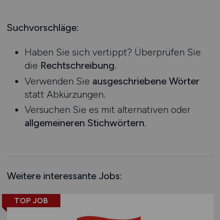
Produktion
Hessen
Praktikum
Prozessplanung / Steuerung
Mecklenburg-Vorpommern
Suchvorschläge:
Schienen- / Straßen- / Luft- / Seefracht
Niedersachsen
Spedition / Transport
Haben Sie sich vertippt? Überprüfen Sie
Nordrhein-Westfalen
Supply Chain Management
die
Rechtschreibung
.
Rheinland-Pfalz
Vertrieb / Verkauf / Handel
Verwenden Sie
ausgeschriebene Wörter
Saarland
Zoll / Behörden
statt Abkürzungen.
Sachsen
Sonstige
Versuchen Sie es mit alternativen oder
Sachsen-Anhalt
allgemeineren Stichwörtern
.
Schleswig-Holstein
Thüringen
Deutschlandweit
Österreich
Weitere interessante Jobs:
Schweiz
Europa
TOP JOB
International