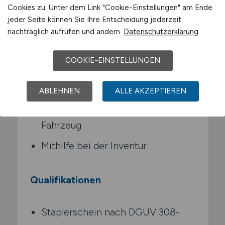
Cookies zu. Unter dem Link "Cookie-Einstellungen" am Ende
Staplertypen je nach Einsatz
jeder Seite können Sie Ihre Entscheidung jederzeit
nachträglich aufrufen und ändern.
Datenschutzerklärung
Umschlag von Waren im gesamten
Lagerbereich
COOKIE-EINSTELLUNGEN
Unterstützung bei Wareneingang
und Warenausgang
ABLEHNEN
ALLE AKZEPTIEREN
Meldung technischer Mängel am
Fahrzeug
Mithilfe bei der Inventur
Qualifikationen
Staplerschein nach DGUV 308-