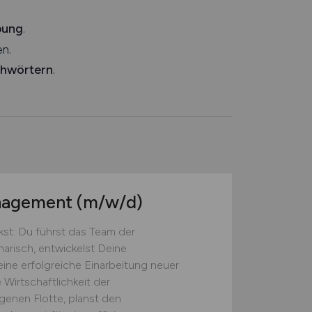
bung
.
n.
chwörtern
.
anagement
(m/w/d)
st: Du führst das Team der
narisch, entwickelst Deine
eine erfolgreiche Einarbeitung neuer
 Wirtschaftlichkeit der
genen Flotte, planst den