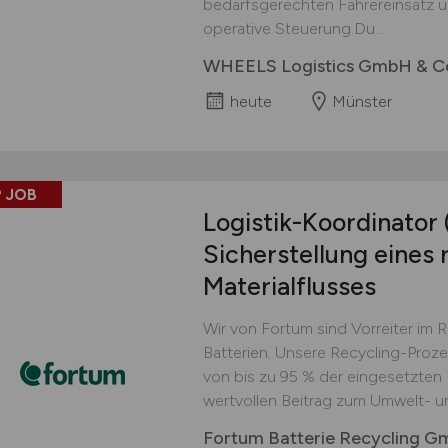
bedarfsgerechten Fahrereinsatz un
operative Steuerung.Du...
WHEELS Logistics GmbH & C
heute
Münster
 JOB
Logistik-Koordinator
Sicherstellung eines 
Materialflusses
Wir von Fortum sind Vorreiter im 
Batterien. Unsere Recycling-Proz
von bis zu 95 % der eingesetzten M
wertvollen Beitrag zum Umwelt- u
Fortum Batterie Recycling 