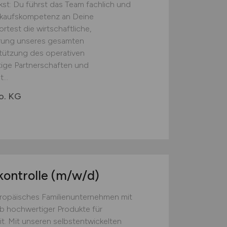
st: Du führst das Team fachlich und
inkaufskompetenz an Deine
test die wirtschaftliche,
erung unseres gesamten
tützung des operativen
tige Partnerschaften und
...
o. KG
kontrolle
(m/w/d)
europäisches Familienunternehmen mit
eb hochwertiger Produkte für
t. Mit unseren selbstentwickelten