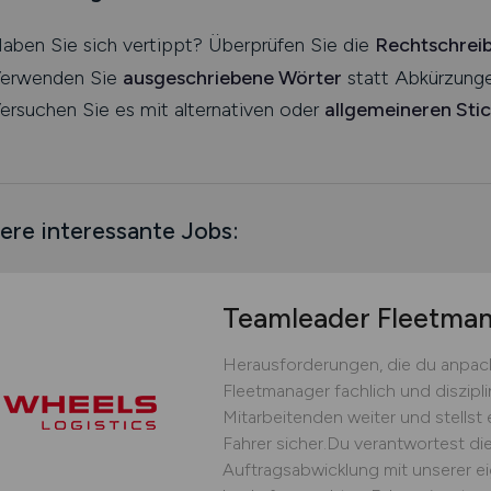
aben Sie sich vertippt? Überprüfen Sie die
Rechtschrei
erwenden Sie
ausgeschriebene Wörter
statt Abkürzunge
ersuchen Sie es mit alternativen oder
allgemeineren Sti
ere interessante Jobs:
Teamleader Fleetm
Herausforderungen, die du anpack
Fleetmanager fachlich und diszipli
Mitarbeitenden weiter und stellst 
Fahrer sicher.Du verantwortest die
Auftragsabwicklung mit unserer ei