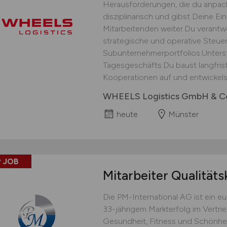
Herausforderungen, die du anpack
disziplinarisch und gibst Deine E
Mitarbeitenden weiter.Du verantwor
strategische und operative Steu
Subunternehmerportfolios.Unters
Tagesgeschäfts.Du baust langfris
Kooperationen auf und entwickelst
WHEELS Logistics GmbH & C
heute
Münster
 JOB
Mitarbeiter Qualitäts
Die PM-International AG ist ein 
33-jährigem Markterfolg im Vertri
Gesundheit, Fitness und Schönhei