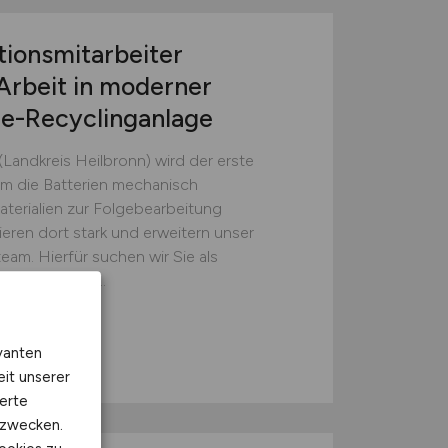
tionsmitarbeiter
Arbeit in moderner
ie-Recyclinganlage
(Landkreis Heilbronn) wird der erste
em die Batterien mechanisch
erialien zur Folgebearbeitung
ieren dort stark und erweitern unser
eam. Hierfür suchen wir Sie als
sten (w/m/d)...
GmbH
vanten
eit unserer
erte
kzwecken.