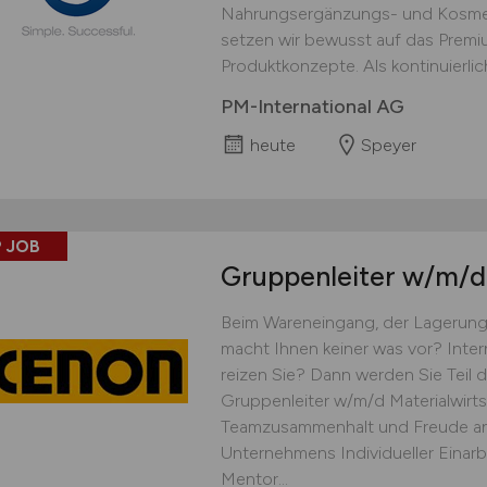
Nahrungsergänzungs- und Kosmet
setzen wir bewusst auf das Prem
Produktkonzepte. Als kontinuierlich
PM-International AG
heute
Speyer
 JOB
Gruppenleiter
w/m/d
Beim Wareneingang, der Lagerung
macht Ihnen keiner was vor? Inte
reizen Sie? Dann werden Sie Teil
Gruppenleiter w/m/d Materialwirts
Teamzusammenhalt und Freude an
Unternehmens Individueller Einar
Mentor...