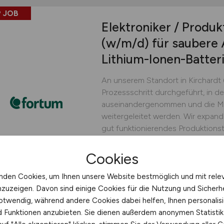
 JOB
Elektroniker / Produk
(w/m/d)
für saubere 
Lithium-Ionen-Batter
An unserem Standort in Kirchardt 
Prozessschritt durchgeführt, in d
auseinandergenommen und die Mat
weitergeleitet werden. Wir expand
gut funktionierendes Produktionst
engagierten und sicherheitsbewus
Cookies
Fortum Batterie Recycling 
nden Cookies, um Ihnen unsere Website bestmöglich und mit rele
heute
Kirchardt
nzuzeigen. Davon sind einige Cookies für die Nutzung und Sicherh
otwendig, während andere Cookies dabei helfen, Ihnen personalisi
nd Funktionen anzubieten. Sie dienen außerdem anonymen Statisti
 JOB