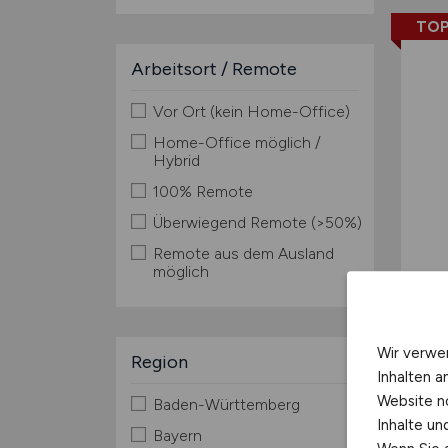
TOP
Arbeitsort / Remote
Vor Ort (kein Home-Office)
Home-Office möglich /
Hybrid
100% Remote
Überwiegend Remote (>50%)
Remote aus dem Ausland
möglich
Wir verwe
Region
Inhalten a
Website n
Baden-Württemberg
Inhalte u
Bayern
TOP