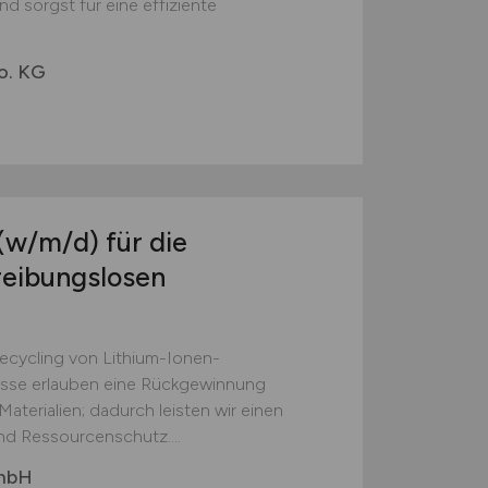
d sorgst für eine effiziente
o. KG
(w/m/d)
für die
reibungslosen
Recycling von Lithium-Ionen-
esse erlauben eine Rückgewinnung
aterialien; dadurch leisten wir einen
nd Ressourcenschutz....
GmbH