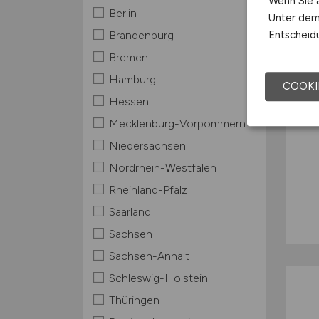
Wenn Sie a
Berlin
Unter dem 
Entscheidu
Brandenburg
Bremen
Hamburg
COOKI
Hessen
Mecklenburg-Vorpommern
Niedersachsen
Nordrhein-Westfalen
Rheinland-Pfalz
Saarland
Sachsen
Sachsen-Anhalt
Schleswig-Holstein
Thüringen