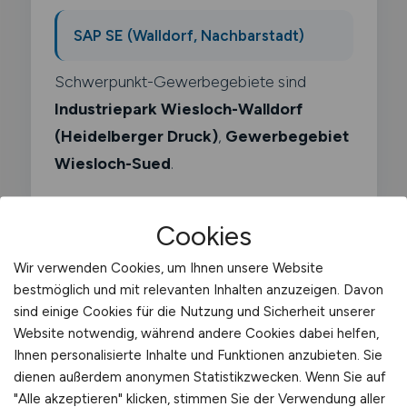
SAP SE (Walldorf, Nachbarstadt)
Schwerpunkt-Gewerbegebiete sind
Industriepark Wiesloch-Walldorf
(Heidelberger Druck)
,
Gewerbegebiet
Wiesloch-Sued
.
Cookies
Wir verwenden Cookies, um Ihnen unsere Website
Was macht ein
bestmöglich und mit relevanten Inhalten anzuzeigen. Davon
sind einige Cookies für die Nutzung und Sicherheit unserer
Versandleiter?
Website notwendig, während andere Cookies dabei helfen,
Ihnen personalisierte Inhalte und Funktionen anzubieten. Sie
Als Versandleiter verantwortest du die
dienen außerdem anonymen Statistikzwecken. Wenn Sie auf
gesamte Versandabteilung eines
"Alle akzeptieren" klicken, stimmen Sie der Verwendung aller