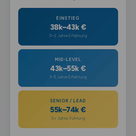
EINSTIEG
38k–43k €
0–2 Jahre Erfahrung
MID-LEVEL
43k–55k €
3–5 Jahre Erfahrung
SENIOR / LEAD
55k–74k €
5+ Jahre, Führung