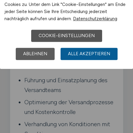
Cookies zu. Unter dem Link "Cookie-Einstellungen" am Ende
Unternehmens und führst ein Team von
jeder Seite können Sie Ihre Entscheidung jederzeit
Versandmitarbeitern. Du optimierst
nachträglich aufrufen und ändern.
Datenschutzerklärung
Versandprozesse. verhandelst mit
Logistikdienstleistern und stellst die
COOKIE-EINSTELLUNGEN
pünktliche Auslieferung sicher.
ABLEHNEN
ALLE AKZEPTIEREN
Typische Aufgaben in Wiesloch
Führung und Einsatzplanung des
Versandteams
Optimierung der Versandprozesse
und Kostenkontrolle
Verhandlung von Konditionen mit