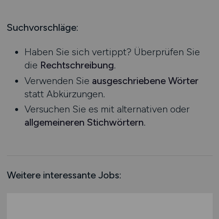
Produktion
Hessen
Praktikum
Prozessplanung / Steuerung
Mecklenburg-Vorpommern
Suchvorschläge:
Schienen- / Straßen- / Luft- / Seefracht
Niedersachsen
Spedition / Transport
Haben Sie sich vertippt? Überprüfen Sie
Nordrhein-Westfalen
Supply Chain Management
die
Rechtschreibung
.
Rheinland-Pfalz
Vertrieb / Verkauf / Handel
Verwenden Sie
ausgeschriebene Wörter
Saarland
Zoll / Behörden
statt Abkürzungen.
Sachsen
Sonstige
Versuchen Sie es mit alternativen oder
Sachsen-Anhalt
allgemeineren Stichwörtern
.
Schleswig-Holstein
Thüringen
Deutschlandweit
Österreich
Weitere interessante Jobs:
Schweiz
Europa
International