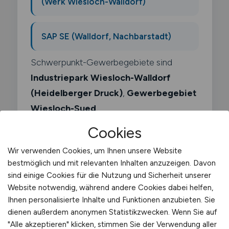
(Werk Wiesloch-Walldorf)
SAP SE (Walldorf, Nachbarstadt)
Schwerpunkt-Gewerbegebiete sind
Industriepark Wiesloch-Walldorf
(Heidelberger Druck)
,
Gewerbegebiet
Wiesloch-Sued
.
Cookies
Wir verwenden Cookies, um Ihnen unsere Website
bestmöglich und mit relevanten Inhalten anzuzeigen. Davon
sind einige Cookies für die Nutzung und Sicherheit unserer
Was macht ein
Website notwendig, während andere Cookies dabei helfen,
Transportkoordinator?
Ihnen personalisierte Inhalte und Funktionen anzubieten. Sie
dienen außerdem anonymen Statistikzwecken. Wenn Sie auf
Als Transportkoordinator koordinierst du
"Alle akzeptieren" klicken, stimmen Sie der Verwendung aller