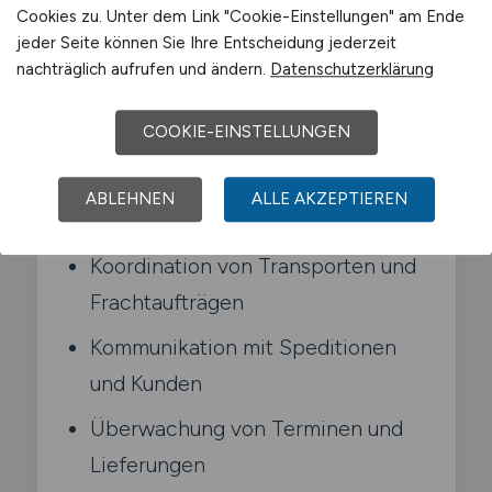
Cookies zu. Unter dem Link "Cookie-Einstellungen" am Ende
Transporte zwischen Versendern.
jeder Seite können Sie Ihre Entscheidung jederzeit
Empfängern und Dienstleistern. Du
nachträglich aufrufen und ändern.
Datenschutzerklärung
organisierst Abläufe. überwachst Termine
und löst operative Probleme.
COOKIE-EINSTELLUNGEN
Typische Aufgaben in Wiesloch
ABLEHNEN
ALLE AKZEPTIEREN
Koordination von Transporten und
Frachtaufträgen
Kommunikation mit Speditionen
und Kunden
Überwachung von Terminen und
Lieferungen