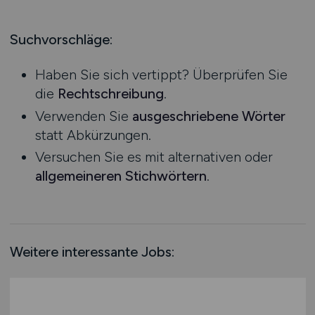
Produktion
Hessen
Praktikum
Prozessplanung / Steuerung
Mecklenburg-Vorpommern
Suchvorschläge:
Schienen- / Straßen- / Luft- / Seefracht
Niedersachsen
Spedition / Transport
Haben Sie sich vertippt? Überprüfen Sie
Nordrhein-Westfalen
Supply Chain Management
die
Rechtschreibung
.
Rheinland-Pfalz
Vertrieb / Verkauf / Handel
Verwenden Sie
ausgeschriebene Wörter
Saarland
Zoll / Behörden
statt Abkürzungen.
Sachsen
Sonstige
Versuchen Sie es mit alternativen oder
Sachsen-Anhalt
allgemeineren Stichwörtern
.
Schleswig-Holstein
Thüringen
Deutschlandweit
Österreich
Weitere interessante Jobs:
Schweiz
Europa
International