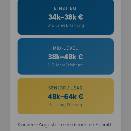
EINSTIEG
34k–38k €
0–2 Jahre Erfahrung
MID-LEVEL
38k–48k €
3–5 Jahre Erfahrung
SENIOR / LEAD
48k–64k €
5+ Jahre, Führung
Konzern-Angestellte verdienen im Schnitt