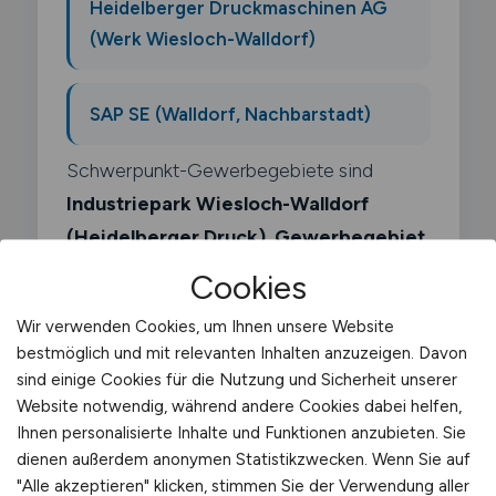
Heidelberger Druckmaschinen AG
(Werk Wiesloch-Walldorf)
SAP SE (Walldorf, Nachbarstadt)
Schwerpunkt-Gewerbegebiete sind
Industriepark Wiesloch-Walldorf
(Heidelberger Druck)
,
Gewerbegebiet
Wiesloch-Sued
.
Cookies
Wir verwenden Cookies, um Ihnen unsere Website
bestmöglich und mit relevanten Inhalten anzuzeigen. Davon
sind einige Cookies für die Nutzung und Sicherheit unserer
Website notwendig, während andere Cookies dabei helfen,
Was macht ein Teamleiter
Ihnen personalisierte Inhalte und Funktionen anzubieten. Sie
Transport?
dienen außerdem anonymen Statistikzwecken. Wenn Sie auf
"Alle akzeptieren" klicken, stimmen Sie der Verwendung aller