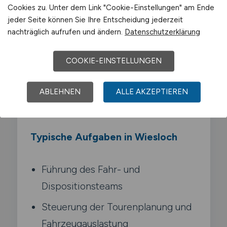
Cookies zu. Unter dem Link "Cookie-Einstellungen" am Ende
Als Teamleiter/in Transport führst du ein
jeder Seite können Sie Ihre Entscheidung jederzeit
Team von Fahrern. Disponenten und
nachträglich aufrufen und ändern.
Datenschutzerklärung
Lageristen im Transportbereich. Du
verantwortest Tourenplanung.
COOKIE-EINSTELLUNGEN
Fahrzeugauslastung und die Einhaltung von
Lenk- und Ruhezeiten nach VO (EG)
ABLEHNEN
ALLE AKZEPTIEREN
561/2006.
Typische Aufgaben in Wiesloch
Führung des Fahr- und
Dispositionsteams
Steuerung der Tourenplanung und
Fahrzeugauslastung