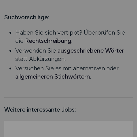
Produktion
Hessen
Praktikum
Prozessplanung / Steuerung
Mecklenburg-Vorpommern
Suchvorschläge:
Schienen- / Straßen- / Luft- / Seefracht
Niedersachsen
Spedition / Transport
Haben Sie sich vertippt? Überprüfen Sie
Nordrhein-Westfalen
Supply Chain Management
die
Rechtschreibung
.
Rheinland-Pfalz
Vertrieb / Verkauf / Handel
Verwenden Sie
ausgeschriebene Wörter
Saarland
Zoll / Behörden
statt Abkürzungen.
Sachsen
Sonstige
Versuchen Sie es mit alternativen oder
Sachsen-Anhalt
allgemeineren Stichwörtern
.
Schleswig-Holstein
Thüringen
Deutschlandweit
Österreich
Weitere interessante Jobs:
Schweiz
Europa
International