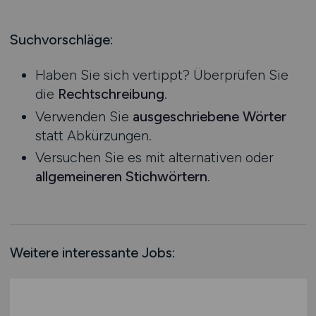
Produktion
Hessen
Praktikum
Prozessplanung / Steuerung
Mecklenburg-Vorpommern
Suchvorschläge:
Schienen- / Straßen- / Luft- / Seefracht
Niedersachsen
Spedition / Transport
Haben Sie sich vertippt? Überprüfen Sie
Nordrhein-Westfalen
Supply Chain Management
die
Rechtschreibung
.
Rheinland-Pfalz
Vertrieb / Verkauf / Handel
Verwenden Sie
ausgeschriebene Wörter
Saarland
Zoll / Behörden
statt Abkürzungen.
Sachsen
Sonstige
Versuchen Sie es mit alternativen oder
Sachsen-Anhalt
allgemeineren Stichwörtern
.
Schleswig-Holstein
Thüringen
Deutschlandweit
Österreich
Weitere interessante Jobs:
Schweiz
Europa
International