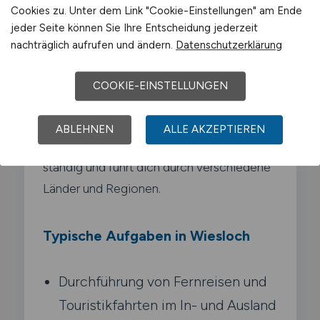
Cookies zu. Unter dem Link "Cookie-Einstellungen" am Ende
Als Reisebusfahrer bringst du
jeder Seite können Sie Ihre Entscheidung jederzeit
Reisegruppen zu Urlaubszielen.
nachträglich aufrufen und ändern.
Datenschutzerklärung
Städtetouren oder Tagesausflügen in ganz
Europa. Du bist oft mehrere Tage mit den
COOKIE-EINSTELLUNGEN
Gästen unterwegs und sorgst neben der
sicheren Fahrt auch für einen angenehmen
ABLEHNEN
ALLE AKZEPTIEREN
Reiseverlauf. Dein Arbeitsplatz wechselt
ständig und führt dich durch verschiedene
Länder und Regionen.
Typische Aufgaben in Wiesloch
Durchführung von Fernreisen und
Touristikfahrten im In- und Ausland