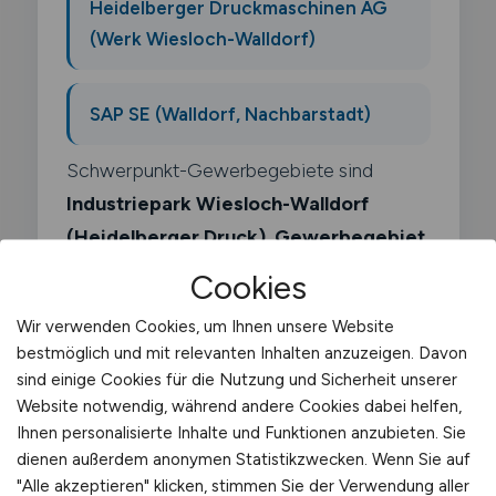
Heidelberger Druckmaschinen AG
(Werk Wiesloch-Walldorf)
SAP SE (Walldorf, Nachbarstadt)
Schwerpunkt-Gewerbegebiete sind
Industriepark Wiesloch-Walldorf
(Heidelberger Druck)
,
Gewerbegebiet
Wiesloch-Sued
.
Cookies
Wir verwenden Cookies, um Ihnen unsere Website
bestmöglich und mit relevanten Inhalten anzuzeigen. Davon
sind einige Cookies für die Nutzung und Sicherheit unserer
Website notwendig, während andere Cookies dabei helfen,
Was macht ein
Ihnen personalisierte Inhalte und Funktionen anzubieten. Sie
Reisebusfahrer?
dienen außerdem anonymen Statistikzwecken. Wenn Sie auf
"Alle akzeptieren" klicken, stimmen Sie der Verwendung aller