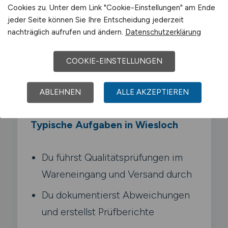
Cookies zu. Unter dem Link "Cookie-Einstellungen" am Ende
Als QS-Mitarbeiter Logistik prüfst du im
jeder Seite können Sie Ihre Entscheidung jederzeit
operativen Tagesgeschäft die Qualität von
nachträglich aufrufen und ändern.
Datenschutzerklärung
Wareneingängen. Kommissionierung und
Versand. Du dokumentierst Abweichungen.
COOKIE-EINSTELLUNGEN
unterstützt bei Reklamationen und sorgst
für die Einhaltung der Qualitätsvorgaben.
ABLEHNEN
ALLE AKZEPTIEREN
Typische Aufgaben in Wiesloch
Du führst Qualitätsprüfungen im
Wareneingang und Versand durch
Du dokumentierst Abweichungen
und erstellst Prüfberichte