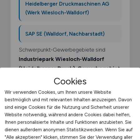
Heidelberger Druckmaschinen AG
(Werk Wiesloch-Walldorf)
SAP SE (Walldorf, Nachbarstadt)
Schwerpunkt-Gewerbegebiete sind
Industriepark Wiesloch-Walldorf
(Heidelberger Druck)
,
Gewerbegebiet
Wiesloch-Sued
.
Cookies
Wir verwenden Cookies, um Ihnen unsere Website
bestmöglich und mit relevanten Inhalten anzuzeigen. Davon
sind einige Cookies für die Nutzung und Sicherheit unserer
Website notwendig, während andere Cookies dabei helfen,
Was macht ein Qs
Ihnen personalisierte Inhalte und Funktionen anzubieten. Sie
dienen außerdem anonymen Statistikzwecken. Wenn Sie auf
Mitarbeiter Logistik?
"Alle akzeptieren" klicken, stimmen Sie der Verwendung aller