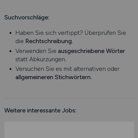
Produktion
Hessen
Praktikum
Prozessplanung / Steuerung
Mecklenburg-Vorpommern
Suchvorschläge:
Schienen- / Straßen- / Luft- / Seefracht
Niedersachsen
Spedition / Transport
Haben Sie sich vertippt? Überprüfen Sie
Nordrhein-Westfalen
Supply Chain Management
die
Rechtschreibung
.
Rheinland-Pfalz
Vertrieb / Verkauf / Handel
Verwenden Sie
ausgeschriebene Wörter
Saarland
Zoll / Behörden
statt Abkürzungen.
Sachsen
Sonstige
Versuchen Sie es mit alternativen oder
Sachsen-Anhalt
allgemeineren Stichwörtern
.
Schleswig-Holstein
Thüringen
Deutschlandweit
Österreich
Weitere interessante Jobs:
Schweiz
Europa
International