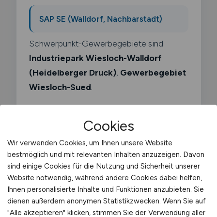
SAP SE (Walldorf, Nachbarstadt)
Schwerpunkt-Gewerbegebiete sind
Industriepark Wiesloch-Walldorf
(Heidelberger Druck)
,
Gewerbegebiet
Wiesloch-Sued
.
Cookies
Wir verwenden Cookies, um Ihnen unsere Website
Was macht ein
bestmöglich und mit relevanten Inhalten anzuzeigen. Davon
sind einige Cookies für die Nutzung und Sicherheit unserer
Mietwagenfahrer?
Website notwendig, während andere Cookies dabei helfen,
Ihnen personalisierte Inhalte und Funktionen anzubieten. Sie
Als Mietwagenfahrer beförderst du
dienen außerdem anonymen Statistikzwecken. Wenn Sie auf
Fahrgäste im Auftrag eines
"Alle akzeptieren" klicken, stimmen Sie der Verwendung aller