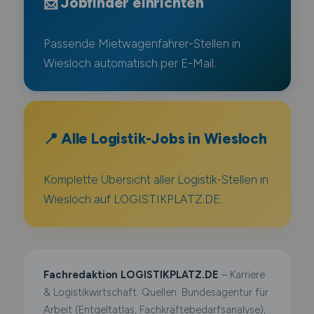
📩 Jobfinder einrichten
Passende Mietwagenfahrer-Stellen in
Wiesloch automatisch per E-Mail.
📍 Alle Logistik-Jobs in Wiesloch
Komplette Übersicht aller Logistik-Stellen in
Wiesloch auf LOGISTIKPLATZ.DE.
Fachredaktion LOGISTIKPLATZ.DE
– Karriere
& Logistikwirtschaft. Quellen: Bundesagentur für
Arbeit (Entgeltatlas, Fachkräftebedarfsanalyse),