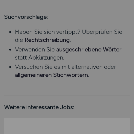
Produktion
Hessen
Praktikum
Prozessplanung / Steuerung
Mecklenburg-Vorpommern
Suchvorschläge:
Schienen- / Straßen- / Luft- / Seefracht
Niedersachsen
Spedition / Transport
Haben Sie sich vertippt? Überprüfen Sie
Nordrhein-Westfalen
Supply Chain Management
die
Rechtschreibung
.
Rheinland-Pfalz
Vertrieb / Verkauf / Handel
Verwenden Sie
ausgeschriebene Wörter
Saarland
Zoll / Behörden
statt Abkürzungen.
Sachsen
Sonstige
Versuchen Sie es mit alternativen oder
Sachsen-Anhalt
allgemeineren Stichwörtern
.
Schleswig-Holstein
Thüringen
Deutschlandweit
Österreich
Weitere interessante Jobs:
Schweiz
Europa
International