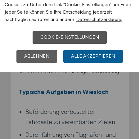
Cookies zu. Unter dem Link "Cookie-Einstellungen" am Ende
Mietwagenunternehmens von A nach B.
jeder Seite können Sie Ihre Entscheidung jederzeit
Anders als Taxifahrer darfst du nur
nachträglich aufrufen und ändern.
Datenschutzerklärung
vorbestellte Fahrten durchführen und
musst nach jeder Tour zum Betriebssitz
COOKIE-EINSTELLUNGEN
zurückkehren. Du arbeitest als Chauffeur für
Geschäftskunden. Flughafentransfers oder
ABLEHNEN
ALLE AKZEPTIEREN
Hotelgäste und sorgst für eine
komfortable und zuverlässige Beförderung.
Typische Aufgaben in Wiesloch
Beförderung vorbestellter
Fahrgäste zu vereinbarten Zielen
Durchführung von Flughafen- und