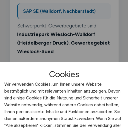
SAP SE (Walldorf, Nachbarstadt)
Schwerpunkt-Gewerbegebiete sind
Industriepark Wiesloch-Walldorf
(Heidelberger Druck)
,
Gewerbegebiet
Wiesloch-Sued
.
Cookies
Wir verwenden Cookies, um Ihnen unsere Website
Was macht ein
bestmöglich und mit relevanten Inhalten anzuzeigen. Davon
sind einige Cookies für die Nutzung und Sicherheit unserer
Lagertechniker?
Website notwendig, während andere Cookies dabei helfen,
Ihnen personalisierte Inhalte und Funktionen anzubieten. Sie
Als Lagertechniker bist du für die
dienen außerdem anonymen Statistikzwecken. Wenn Sie auf
technische Betreuung der
"Alle akzeptieren" klicken, stimmen Sie der Verwendung aller