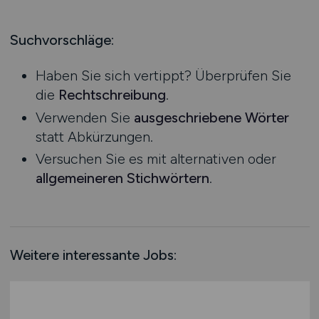
Produktion
Hessen
Praktikum
Prozessplanung / Steuerung
Mecklenburg-Vorpommern
Suchvorschläge:
Schienen- / Straßen- / Luft- / Seefracht
Niedersachsen
Spedition / Transport
Haben Sie sich vertippt? Überprüfen Sie
Nordrhein-Westfalen
Supply Chain Management
die
Rechtschreibung
.
Rheinland-Pfalz
Vertrieb / Verkauf / Handel
Verwenden Sie
ausgeschriebene Wörter
Saarland
Zoll / Behörden
statt Abkürzungen.
Sachsen
Sonstige
Versuchen Sie es mit alternativen oder
Sachsen-Anhalt
allgemeineren Stichwörtern
.
Schleswig-Holstein
Thüringen
Deutschlandweit
Österreich
Weitere interessante Jobs:
Schweiz
Europa
International