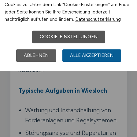
Cookies zu. Unter dem Link "Cookie-Einstellungen" am Ende
Lagerinfrastruktur zuständig. Du wartest
jeder Seite können Sie Ihre Entscheidung jederzeit
Förderanlagen. Regalsysteme.
nachträglich aufrufen und ändern.
Datenschutzerklärung
Flurförderzeuge und automatisierte
Kommissioniersysteme. Du führst
COOKIE-EINSTELLUNGEN
Reparaturen durch. analysierst Störungen
und arbeitest mit der Instandhaltung
ABLEHNEN
ALLE AKZEPTIEREN
zusammen. um Ausfallzeiten zu
minimieren.
Typische Aufgaben in Wiesloch
Wartung und Instandhaltung von
Förderanlagen und Regalsystemen
Störungsanalyse und Reparatur an