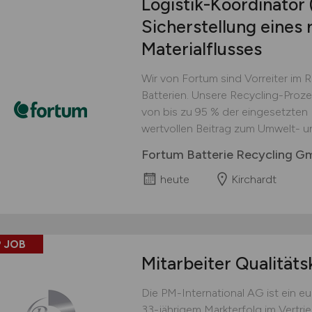
Logistik-Koordinator
Sicherstellung eines 
Materialflusses
Wir von Fortum sind Vorreiter im 
Batterien. Unsere Recycling-Proz
von bis zu 95 % der eingesetzten M
wertvollen Beitrag zum Umwelt- u
Fortum Batterie Recycling 
heute
Kirchardt
 JOB
Mitarbeiter Qualitäts
Die PM-International AG ist ein 
33-jährigem Markterfolg im Vertri