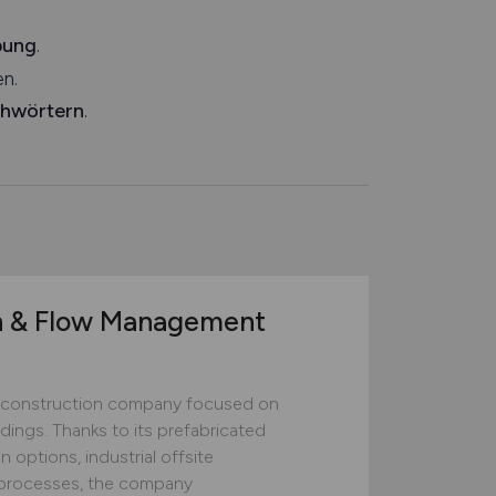
bung
.
n.
chwörtern
.
n & Flow Management
construction company focused on
ildings. Thanks to its prefabricated
 options, industrial offsite
ed processes, the company