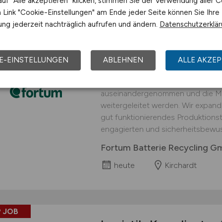
uf "Alle akzeptieren" klicken, stimmen Sie der Verwendung aller C
Link "Cookie-Einstellungen" am Ende jeder Seite können Sie Ihre
 JOB
ng jederzeit nachträglich aufrufen und ändern.
Datenschutzerklä
Logistiker
(w/m/d)
fü
interessanter Arbei
E-EINSTELLUNGEN
ABLEHNEN
ALLE AKZEP
An unserem Standort in Kirchardt 
Prozessschritt durchgeführt, in d
auseinandergenommen und die Mat
weitergeleitet werden. Wir expand
gut funktionierendes Produktionst
engagierten und sicherheitsbewus
Fortum Batterie Recycling 
heute
Kirchardt
 JOB