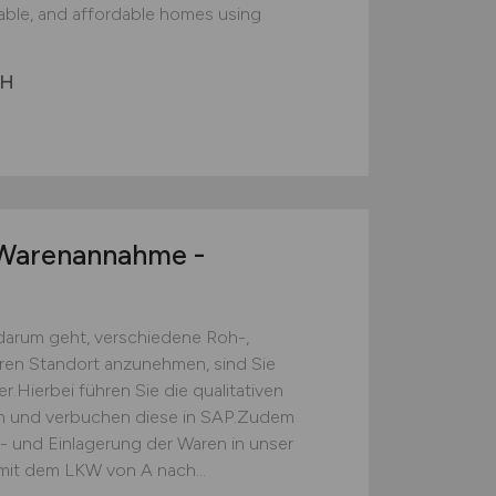
nable, and affordable homes using
bH
arenannahme -
darum geht, verschiedene Roh-,
eren Standort anzunehmen, sind Sie
.Hierbei führen Sie die qualitativen
ch und verbuchen diese in SAP.Zudem
s- und Einlagerung der Waren in unser
mit dem LKW von A nach...