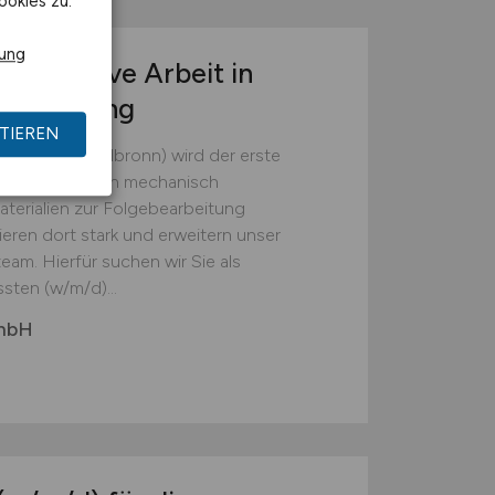
ookies zu.
rung
r operative Arbeit in
tsumgebung
TIEREN
(Landkreis Heilbronn) wird der erste
em die Batterien mechanisch
erialien zur Folgebearbeitung
ieren dort stark und erweitern unser
eam. Hierfür suchen wir Sie als
sten (w/m/d)...
GmbH