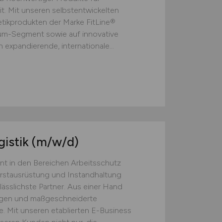
t. Mit unseren selbstentwickelten
ikprodukten der Marke FitLine®
ium-Segment sowie auf innovative
 expandierende, internationale...
gistik
(m/w/d)
nt in den Bereichen Arbeitsschutz
Erstausrüstung und Instandhaltung
lässlichste Partner. Aus einer Hand
ngen und maßgeschneiderte
. Mit unseren etablierten E-Business