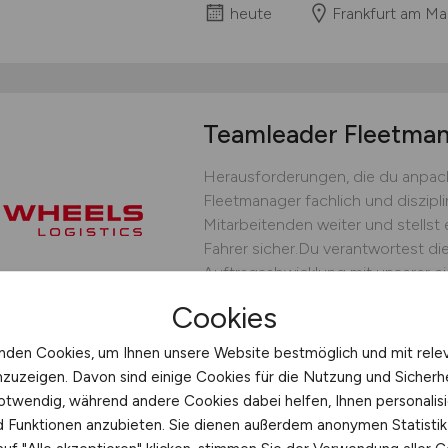
heute
Frankfurt am Ma
Teamleader Fleetm
Herausforderungen, die du anpack
Fleetmanager fachlich und diszipli
Mitarbeitenden weiter und stellst 
Fahrer sicher.Du verantwortest die
Auftragsabwicklung mit unserer ei
bedarfsgerechten Fahrereinsatz un
Cookies
operative Steuerung.Du...
nden Cookies, um Ihnen unsere Website bestmöglich und mit rele
WHEELS Logistics GmbH & C
nzuzeigen. Davon sind einige Cookies für die Nutzung und Sicherh
heute
Münster
otwendig, während andere Cookies dabei helfen, Ihnen personalisi
nd Funktionen anzubieten. Sie dienen außerdem anonymen Statisti