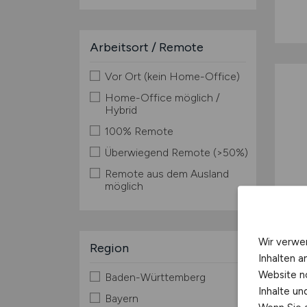
Arbeitsort / Remote
Vor Ort (kein Home-Office)
Home-Office möglich /
Hybrid
100% Remote
Überwiegend Remote (>50%)
Remote aus dem Ausland
möglich
Wir verwe
Region
Inhalten a
Website n
Baden-Württemberg
Inhalte u
Bayern