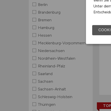
Wenn Sie a
Berlin
Unter dem 
TOP
Entscheidu
Brandenburg
Bremen
Hamburg
COOKI
Hessen
Mecklenburg-Vorpommern
Niedersachsen
Nordrhein-Westfalen
Rheinland-Pfalz
Saarland
Sachsen
Sachsen-Anhalt
Schleswig-Holstein
Thüringen
TOP