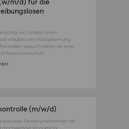
(w/m/d)
für die
reibungslosen
Recycling von Lithium-Ionen-
esse erlauben eine Rückgewinnung
aterialien; dadurch leisten wir einen
nd Ressourcenschutz....
GmbH
kontrolle
(m/w/d)
europäisches Familienunternehmen mit
eb hochwertiger Produkte für