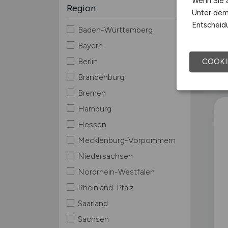
Wenn Sie a
Region
Unter dem 
Entscheidu
Baden-Württemberg
Bayern
Berlin
COOKI
Brandenburg
Bremen
Hamburg
Hessen
Mecklenburg-Vorpommern
Niedersachsen
Nordrhein-Westfalen
Rheinland-Pfalz
Saarland
Sachsen