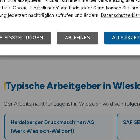
uf "Alle akzeptieren" klicken, stimmen Sie der Verwendung aller C
Autobahn A6
B
🚆
🚆
Link "Cookie-Einstellungen" am Ende jeder Seite können Sie Ihre
K
ng jederzeit nachträglich aufrufen und ändern.
Datenschutzerklä
Für Lagerist bedeutet das einen Arbeitgeber-Mix mit Foku
E-EINSTELLUNGEN
ABLEHNEN
ALLE AKZEP
Typische Arbeitgeber in Wiesl
Der Arbeitsmarkt für Lagerist in Wiesloch wird von folg
Heidelberger Druckmaschinen AG
SAP SE
(Werk Wiesloch-Walldorf)