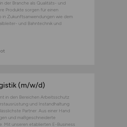
in der Branche als Qualitäts- und
re Produkte sorgen für einen
ieb in Zukunftsanwendungen wie dem
albleiter- und Bahntechnik und
Rot
gistik
(m/w/d)
nt in den Bereichen Arbeitsschutz
Erstausrüstung und Instandhaltung
lässlichste Partner. Aus einer Hand
ngen und maßgeschneiderte
. Mit unseren etablierten E-Business