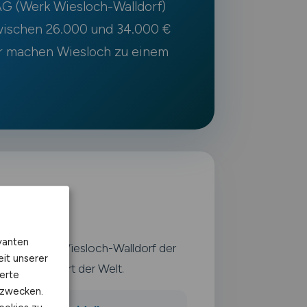
G (Werk Wiesloch-Walldorf)
zwischen 26.000 und 34.000 €
tur machen Wiesloch zu einem
vanten
it dem Werk Wiesloch-Walldorf der
eit unserer
nen-Standort der Welt.
erte
kzwecken.