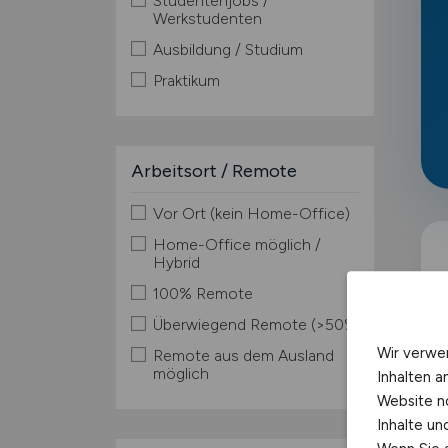
Studentenjobs /
Werkstudenten
Ausbildung / Studium
Praktikum
Arbeitsort / Remote
Vor Ort (kein Home-Office)
Home-Office möglich /
Hybrid
100% Remote
Überwiegend Remote (>50%)
Wir verwe
Remote aus dem Ausland
möglich
Inhalten a
Website n
Inhalte u