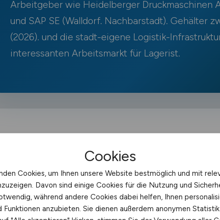
Arbeitgeber wie Heidelberger Druckmaschinen A
und SAP SE (Walldorf. Nachbarstadt). Gehälter 
(2026). und die stadt-eigene Logistik-Infrastruk
interessanten Arbeitsmarkt für Lagerist.
Wiesloch als Logistikstandort
Cookies
nden Cookies, um Ihnen unsere Website bestmöglich und mit rele
Wiesloch ist Industriestandort im Rhein-Neckar-Kreis m
nzuzeigen. Davon sind einige Cookies für die Nutzung und Sicherh
Heidelberger Druckmaschinen, dem größten Druckmaschi
otwendig, während andere Cookies dabei helfen, Ihnen personalisi
nd Funktionen anzubieten. Sie dienen außerdem anonymen Statisti