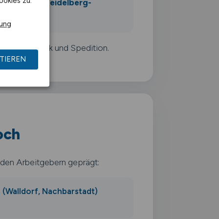
ookies zu.
ahnstrecke Heidelberg-
arlsruhe
rung
s auf Logistik und Spedition.
TIEREN
och
enden Arbeitgebern geprägt:
 (Walldorf, Nachbarstadt)