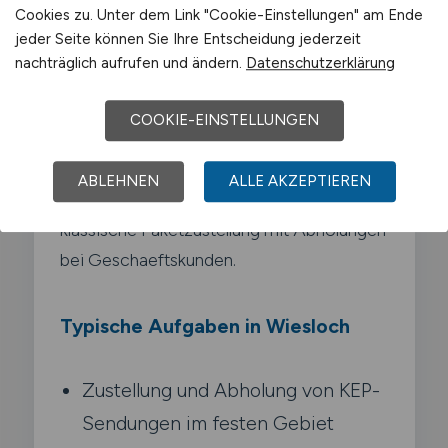
Cookies zu. Unter dem Link "Cookie-Einstellungen" am Ende
wie DHL. UPS. GLS. DPD oder Hermes.
jeder Seite können Sie Ihre Entscheidung jederzeit
Deine Aufgabe ist die effiziente
nachträglich aufrufen und ändern.
Datenschutzerklärung
Abwicklung grosser Sendungsmengen in
einem klar definierten Zustellgebiet. Du
COOKIE-EINSTELLUNGEN
arbeitest mit moderner Scanner- und
Routen-Technik. haeltst enge
ABLEHNEN
ALLE AKZEPTIEREN
Zeitvorgaben ein und kombinierst
klassische Paketzustellung mit Abholungen
bei Geschaeftskunden.
Typische Aufgaben in Wiesloch
Zustellung und Abholung von KEP-
Sendungen im festen Gebiet