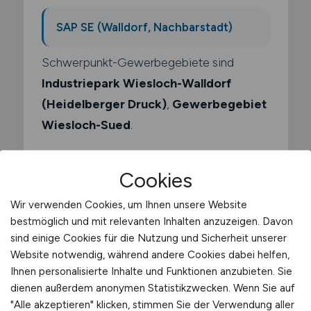
SAP SE (Walldorf, Nachbarstadt)
Schwerpunkt-Gewerbegebiete sind
Industriepark Wiesloch-Walldorf
(Heidelberger Druck)
,
Gewerbegebiet
Wiesloch-Sued
.
Cookies
Wir verwenden Cookies, um Ihnen unsere Website
Was macht ein Kep
bestmöglich und mit relevanten Inhalten anzuzeigen. Davon
sind einige Cookies für die Nutzung und Sicherheit unserer
Zusteller?
Website notwendig, während andere Cookies dabei helfen,
Ihnen personalisierte Inhalte und Funktionen anzubieten. Sie
Als KEP-Zusteller arbeitest du im Kurier-
dienen außerdem anonymen Statistikzwecken. Wenn Sie auf
Express-Paket-Segment für Dienstleister
"Alle akzeptieren" klicken, stimmen Sie der Verwendung aller