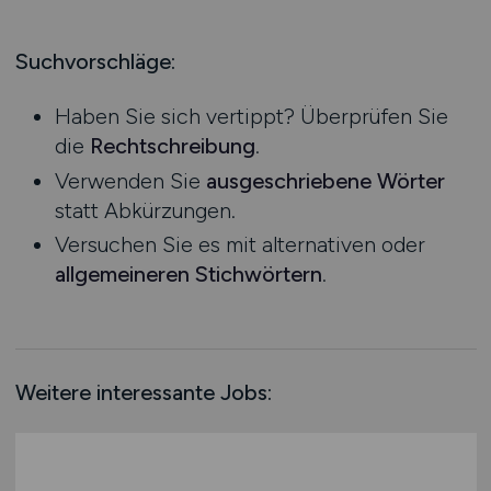
Produktion
Hessen
Praktikum
Prozessplanung / Steuerung
Mecklenburg-Vorpommern
Suchvorschläge:
Schienen- / Straßen- / Luft- / Seefracht
Niedersachsen
Spedition / Transport
Haben Sie sich vertippt? Überprüfen Sie
Nordrhein-Westfalen
Supply Chain Management
die
Rechtschreibung
.
Rheinland-Pfalz
Vertrieb / Verkauf / Handel
Verwenden Sie
ausgeschriebene Wörter
Saarland
Zoll / Behörden
statt Abkürzungen.
Sachsen
Sonstige
Versuchen Sie es mit alternativen oder
Sachsen-Anhalt
allgemeineren Stichwörtern
.
Schleswig-Holstein
Thüringen
Deutschlandweit
Österreich
Weitere interessante Jobs:
Schweiz
Europa
International