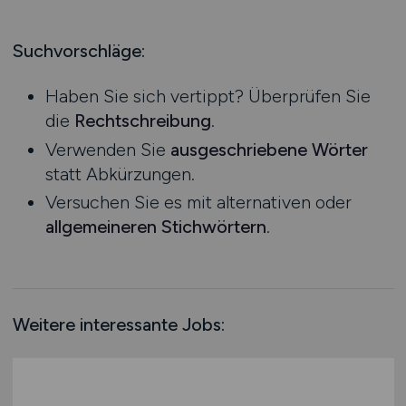
Produktion
Hessen
Praktikum
Prozessplanung / Steuerung
Mecklenburg-Vorpommern
Suchvorschläge:
Schienen- / Straßen- / Luft- / Seefracht
Niedersachsen
Spedition / Transport
Haben Sie sich vertippt? Überprüfen Sie
Nordrhein-Westfalen
Supply Chain Management
die
Rechtschreibung
.
Rheinland-Pfalz
Vertrieb / Verkauf / Handel
Verwenden Sie
ausgeschriebene Wörter
Saarland
Zoll / Behörden
statt Abkürzungen.
Sachsen
Sonstige
Versuchen Sie es mit alternativen oder
Sachsen-Anhalt
allgemeineren Stichwörtern
.
Schleswig-Holstein
Thüringen
Deutschlandweit
Österreich
Weitere interessante Jobs:
Schweiz
Europa
International