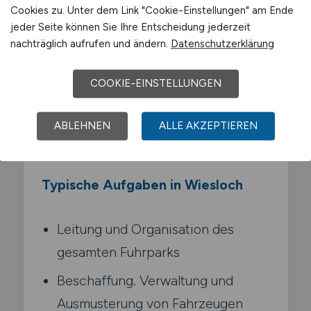
Cookies zu. Unter dem Link "Cookie-Einstellungen" am Ende
Unternehmens. Du kümmerst dich um
jeder Seite können Sie Ihre Entscheidung jederzeit
Beschaffung. Wartung und Ausmusterung
nachträglich aufrufen und ändern.
Datenschutzerklärung
der Fahrzeuge und stellst sicher. dass alle
gesetzlichen Anforderungen erfüllt werden.
COOKIE-EINSTELLUNGEN
Darüber hinaus optimierst du Kosten und
organisierst den effizienten Einsatz der
ABLEHNEN
ALLE AKZEPTIEREN
Fahrzeuge.
Typische Aufgaben in Wiesloch
Leitung und Organisation des
gesamten Fuhrparks
Beschaffung. Verwaltung und
Ausmusterung von Fahrzeugen