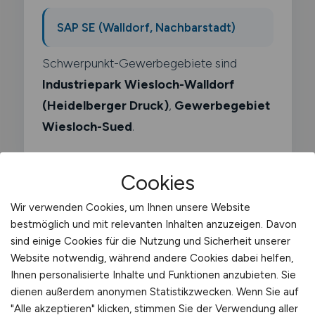
SAP SE (Walldorf, Nachbarstadt)
Schwerpunkt-Gewerbegebiete sind
Industriepark Wiesloch-Walldorf
(Heidelberger Druck)
,
Gewerbegebiet
Wiesloch-Sued
.
Cookies
Wir verwenden Cookies, um Ihnen unsere Website
Was macht ein
bestmöglich und mit relevanten Inhalten anzuzeigen. Davon
sind einige Cookies für die Nutzung und Sicherheit unserer
Fuhrparkleiter?
Website notwendig, während andere Cookies dabei helfen,
Ihnen personalisierte Inhalte und Funktionen anzubieten. Sie
Als Fuhrparkleiter verantwortest du die
dienen außerdem anonymen Statistikzwecken. Wenn Sie auf
gesamte Fahrzeugflotte eines
"Alle akzeptieren" klicken, stimmen Sie der Verwendung aller