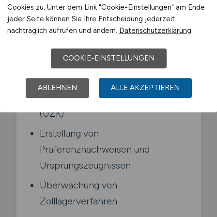
Cookies zu. Unter dem Link "Cookie-Einstellungen" am Ende
jeder Seite können Sie Ihre Entscheidung jederzeit
Typische Aufgaben in Melle
nachträglich aufrufen und ändern.
Datenschutzerklärung
COOKIE-EINSTELLUNGEN
Fachliche Bearbeitung von
Zollvorgängen
ABLEHNEN
ALLE AKZEPTIEREN
Anwendung des Unionszollkodex
(UZK)
Erstellung von
Präferenznachweisen und
Ursprungszeugnissen
Überwachung von
Zolllagerverfahren