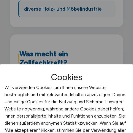
diverse Holz- und Möbelindustrie
Was macht ein
Zollfachkraft?
Cookies
Als Zollfachkraft übernimmst du die
fachliche Bearbeitung sämtlicher
Wir verwenden Cookies, um Ihnen unsere Website
bestmöglich und mit relevanten Inhalten anzuzeigen. Davon
zollrelevanter Vorgänge in einem
sind einige Cookies für die Nutzung und Sicherheit unserer
Unternehmen. Du kennst dich mit dem
Website notwendig, während andere Cookies dabei helfen,
Unionszollkodex aus und sorgst für die
Ihnen personalisierte Inhalte und Funktionen anzubieten. Sie
korrekte Abwicklung aller Ein- und
dienen außerdem anonymen Statistikzwecken. Wenn Sie auf
"Alle akzeptieren" klicken, stimmen Sie der Verwendung aller
Ausfuhrformalitäten.