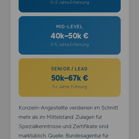
0–2 Jahre Erfahrung
MID-LEVEL
40k–50k €
3–5 Jahre Erfahrung
SENIOR / LEAD
50k–67k €
5+ Jahre, Führung
Konzern-Angestellte verdienen im Schnitt
mehr als im Mittelstand. Zulagen für
Spezialkenntnisse und Zertifikate sind
marktüblich. Quelle: Bundesagentur für