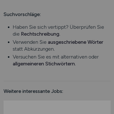
Produktion
Hessen
Praktikum
Prozessplanung / Steuerung
Mecklenburg-Vorpommern
Suchvorschläge:
Schienen- / Straßen- / Luft- / Seefracht
Niedersachsen
Spedition / Transport
Haben Sie sich vertippt? Überprüfen Sie
Nordrhein-Westfalen
Supply Chain Management
die
Rechtschreibung
.
Rheinland-Pfalz
Vertrieb / Verkauf / Handel
Verwenden Sie
ausgeschriebene Wörter
Saarland
Zoll / Behörden
statt Abkürzungen.
Sachsen
Sonstige
Versuchen Sie es mit alternativen oder
Sachsen-Anhalt
allgemeineren Stichwörtern
.
Schleswig-Holstein
Thüringen
Deutschlandweit
Österreich
Weitere interessante Jobs:
Schweiz
Europa
International