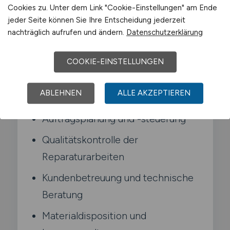
Cookies zu. Unter dem Link "Cookie-Einstellungen" am Ende
Kunden und Lieferanten.
jeder Seite können Sie Ihre Entscheidung jederzeit
nachträglich aufrufen und ändern.
Datenschutzerklärung
Typische Aufgaben in Melle
COOKIE-EINSTELLUNGEN
Leitung des Werkstattbetriebs und
ABLEHNEN
ALLE AKZEPTIEREN
des Teams
Auftragsplanung und -steuerung
Qualitätskontrolle der
Reparaturarbeiten
Kundenbetreuung und technische
Beratung
Materialdisposition und