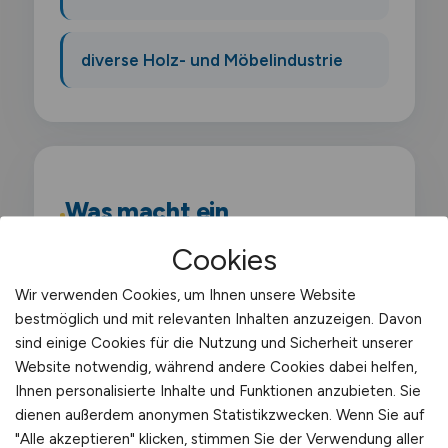
diverse Holz- und Möbelindustrie
Was macht ein
Werkstattleiter?
Cookies
Als Werkstattleiter organisierst du den
Wir verwenden Cookies, um Ihnen unsere Website
bestmöglich und mit relevanten Inhalten anzuzeigen. Davon
gesamten Werkstattbetrieb und führst das
sind einige Cookies für die Nutzung und Sicherheit unserer
Team aus Mechanikern und Technikern. Du
Website notwendig, während andere Cookies dabei helfen,
planst Aufträge. überwachst Termine und
Ihnen personalisierte Inhalte und Funktionen anzubieten. Sie
stellst die Qualität der Arbeiten sicher.
dienen außerdem anonymen Statistikzwecken. Wenn Sie auf
"Alle akzeptieren" klicken, stimmen Sie der Verwendung aller
Gleichzeitig bist du Ansprechpartner für