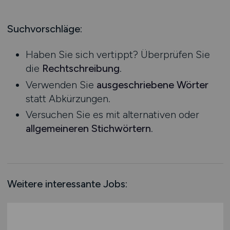
Produktion
Hessen
Praktikum
Prozessplanung / Steuerung
Mecklenburg-Vorpommern
Suchvorschläge:
Schienen- / Straßen- / Luft- / Seefracht
Niedersachsen
Spedition / Transport
Haben Sie sich vertippt? Überprüfen Sie
Nordrhein-Westfalen
Supply Chain Management
die
Rechtschreibung
.
Rheinland-Pfalz
Vertrieb / Verkauf / Handel
Verwenden Sie
ausgeschriebene Wörter
Saarland
Zoll / Behörden
statt Abkürzungen.
Sachsen
Sonstige
Versuchen Sie es mit alternativen oder
Sachsen-Anhalt
allgemeineren Stichwörtern
.
Schleswig-Holstein
Thüringen
Deutschlandweit
Österreich
Weitere interessante Jobs:
Schweiz
Europa
International