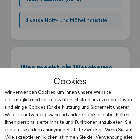
diverse Holz- und Möbelindustrie
Was macht ein Warehouse
Supervisor?
Cookies
Wir verwenden Cookies, um Ihnen unsere Website
Als Warehouse Supervisor führst du eine
bestmöglich und mit relevanten Inhalten anzuzeigen. Davon
Schicht oder einen Teilbereich des Lagers.
sind einige Cookies für die Nutzung und Sicherheit unserer
Du bist direkt am operativen Geschehen
Website notwendig, während andere Cookies dabei helfen,
beteiligt. weist Mitarbeiter an. kontrollierst
Ihnen personalisierte Inhalte und Funktionen anzubieten. Sie
dienen außerdem anonymen Statistikzwecken. Wenn Sie auf
die Auftragsabwicklung und stellst die
"Alle akzeptieren" klicken, stimmen Sie der Verwendung aller