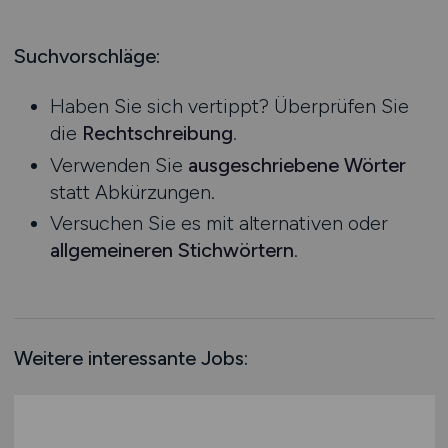
Produktion
Hessen
Praktikum
Prozessplanung / Steuerung
Mecklenburg-Vorpommern
Suchvorschläge:
Schienen- / Straßen- / Luft- / Seefracht
Niedersachsen
Spedition / Transport
Haben Sie sich vertippt? Überprüfen Sie
Nordrhein-Westfalen
Supply Chain Management
die
Rechtschreibung
.
Rheinland-Pfalz
Vertrieb / Verkauf / Handel
Verwenden Sie
ausgeschriebene Wörter
Saarland
Zoll / Behörden
statt Abkürzungen.
Sachsen
Sonstige
Versuchen Sie es mit alternativen oder
Sachsen-Anhalt
allgemeineren Stichwörtern
.
Schleswig-Holstein
Thüringen
Deutschlandweit
Österreich
Weitere interessante Jobs:
Schweiz
Europa
International