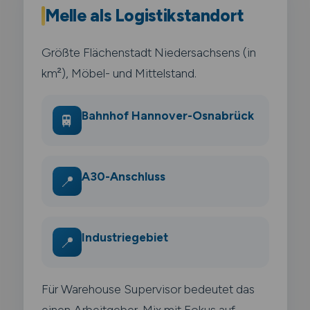
Melle als Logistikstandort
Größte Flächenstadt Niedersachsens (in
km²), Möbel- und Mittelstand.
Bahnhof Hannover-Osnabrück
🚆
A30-Anschluss
📍
Industriegebiet
📍
Für Warehouse Supervisor bedeutet das
einen Arbeitgeber-Mix mit Fokus auf