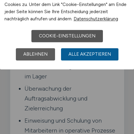
Einhaltung von Zielvorgaben sicher. Du
Cookies zu. Unter dem Link "Cookie-Einstellungen" am Ende
arbeitest eng mit dem Warehouse
jeder Seite können Sie Ihre Entscheidung jederzeit
Manager zusammen und vertrittst ihn bei
nachträglich aufrufen und ändern.
Datenschutzerklärung
Abwesenheit.
COOKIE-EINSTELLUNGEN
Typische Aufgaben in Melle
ABLEHNEN
ALLE AKZEPTIEREN
Fachliche Führung einer Schicht
im Lager
Überwachung der
Auftragsabwicklung und
Zielerreichung
Einweisung und Schulung von
Mitarbeitern in operative Prozesse