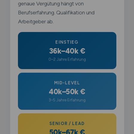
genaue Vergütung hängt von
Berufserfahrung. Qualifikation und
Arbeitgeber ab.
EINSTIEG
36k–40k €
0–2 Jahre Erfahrung
MID-LEVEL
40k–50k €
3–5 Jahre Erfahrung
SENIOR / LEAD
50k–67k €