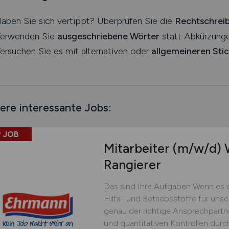
aben Sie sich vertippt? Überprüfen Sie die
Rechtschrei
erwenden Sie
ausgeschriebene Wörter
statt Abkürzunge
ersuchen Sie es mit alternativen oder
allgemeineren Sti
ere interessante Jobs:
 JOB
Mitarbeiter
(m/w/d)
W
Rangierer
Das sind Ihre Aufgaben Wenn es 
Hilfs- und Betriebsstoffe für uns
genau der richtige Ansprechpartner
und quantitativen Kontrollen dur