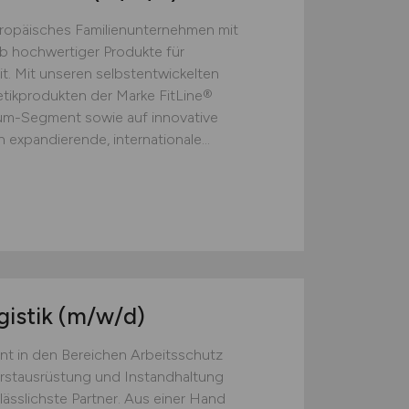
europäisches Familienunternehmen mit
eb hochwertiger Produkte für
t. Mit unseren selbstentwickelten
ikprodukten der Marke FitLine®
ium-Segment sowie auf innovative
 expandierende, internationale...
gistik
(m/w/d)
nt in den Bereichen Arbeitsschutz
Erstausrüstung und Instandhaltung
lässlichste Partner. Aus einer Hand