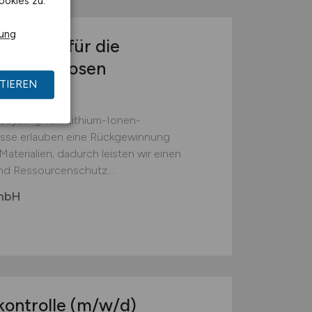
ookies zu.
rung
(w/m/d)
für die
reibungslosen
TIEREN
Recycling von Lithium-Ionen-
esse erlauben eine Rückgewinnung
aterialien; dadurch leisten wir einen
nd Ressourcenschutz....
GmbH
kontrolle
(m/w/d)