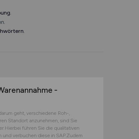
bung
.
n.
chwörtern
.
arenannahme -
darum geht, verschiedene Roh-,
eren Standort anzunehmen, sind Sie
.Hierbei führen Sie die qualitativen
ch und verbuchen diese in SAP.Zudem