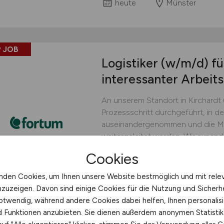
heute
Münster
 JOB
Logistiker
(w/m/d)
fü
interessanter Arbei
An unserem Standort in Kirchardt 
Prozessschritt durchgeführt, in d
auseinandergenommen und die Mat
weitergeleitet werden. Wir expand
gut funktionierendes Produktionst
Cookies
engagierten und sicherheitsbewus
nden Cookies, um Ihnen unsere Website bestmöglich und mit rele
Fortum Batterie Recycling 
nzuzeigen. Davon sind einige Cookies für die Nutzung und Sicherh
heute
Kirchardt
otwendig, während andere Cookies dabei helfen, Ihnen personalisi
nd Funktionen anzubieten. Sie dienen außerdem anonymen Statisti