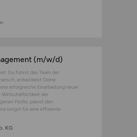
in
anagement
(m/w/d)
st: Du führst das Team der
narisch, entwickelst Deine
eine erfolgreiche Einarbeitung neuer
 Wirtschaftlichkeit der
genen Flotte, planst den
d sorgst für eine effiziente
o. KG