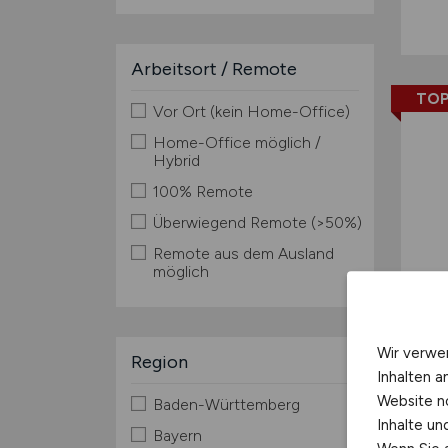
Arbeitsort / Remote
TOP
Vor Ort (kein Home-Office)
Home-Office möglich /
Hybrid
100% Remote
Überwiegend Remote (>50%)
Remote aus dem Ausland
möglich
Wir verwe
Region
Inhalten a
Website n
Baden-Württemberg
Inhalte u
Bayern