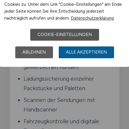
Cookies zu. Unter dem Link "Cookie-Einstellungen" am Ende
jeder Seite können Sie Ihre Entscheidung jederzeit
Typische Aufgaben in Melle
nachträglich aufrufen und ändern.
Datenschutzerklärung
COOKIE-EINSTELLUNGEN
Nahverkehrs- oder
Hauptlauftouren im Stückgutnetz
ABLEHNEN
ALLE AKZEPTIEREN
Zustellung und Abholung bei
gewerblichen Kunden
Ladungssicherung einzelner
Packstücke und Paletten
Scannen der Sendungen mit
Handscanner
Fahrzeugkontrolle und digitale