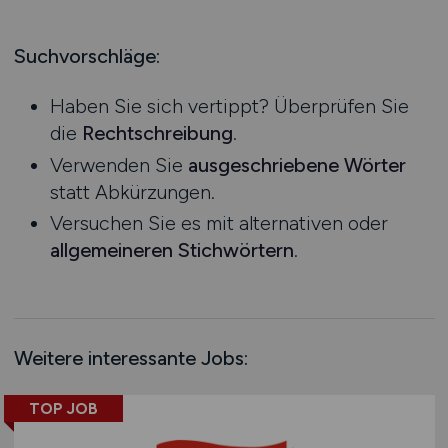
Produktion
Hessen
Praktikum
Prozessplanung / Steuerung
Mecklenburg-Vorpommern
Suchvorschläge:
Schienen- / Straßen- / Luft- / Seefracht
Niedersachsen
Spedition / Transport
Haben Sie sich vertippt? Überprüfen Sie
Nordrhein-Westfalen
Supply Chain Management
die
Rechtschreibung
.
Rheinland-Pfalz
Vertrieb / Verkauf / Handel
Verwenden Sie
ausgeschriebene Wörter
Saarland
Zoll / Behörden
statt Abkürzungen.
Sachsen
Sonstige
Versuchen Sie es mit alternativen oder
Sachsen-Anhalt
allgemeineren Stichwörtern
.
Schleswig-Holstein
Thüringen
Deutschlandweit
Österreich
Weitere interessante Jobs:
Schweiz
Europa
TOP JOB
International