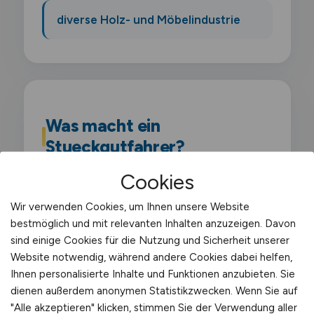
diverse Holz- und Möbelindustrie
Was macht ein
Stueckgutfahrer?
Cookies
Als Stückgutfahrer/in transportierst du
einzelne Paletten und Packstücke
Wir verwenden Cookies, um Ihnen unsere Website
bestmöglich und mit relevanten Inhalten anzuzeigen. Davon
(Groupage) im nationalen Verteiler- und
sind einige Cookies für die Nutzung und Sicherheit unserer
Hauptlauf. Du arbeitest in Stückgutnetzen
Website notwendig, während andere Cookies dabei helfen,
wie System Alliance. CargoLine oder DB
Ihnen personalisierte Inhalte und Funktionen anzubieten. Sie
Schenker und stellst Sendungen an
dienen außerdem anonymen Statistikzwecken. Wenn Sie auf
"Alle akzeptieren" klicken, stimmen Sie der Verwendung aller
gewerbliche Empfänger zu.