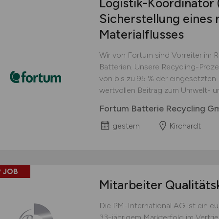
Logistik-Koordinator
Sicherstellung eines 
Materialflusses
Wir von Fortum sind Vorreiter im 
Batterien. Unsere Recycling-Proz
von bis zu 95 % der eingesetzten M
wertvollen Beitrag zum Umwelt- u
Fortum Batterie Recycling 
gestern
Kirchardt
 JOB
Mitarbeiter Qualitäts
Die PM-International AG ist ein 
33-jährigem Markterfolg im Vertri