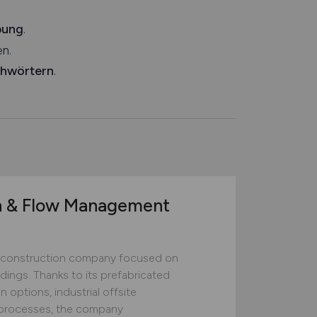
bung
.
n.
chwörtern
.
n & Flow Management
construction company focused on
ildings. Thanks to its prefabricated
 options, industrial offsite
ed processes, the company