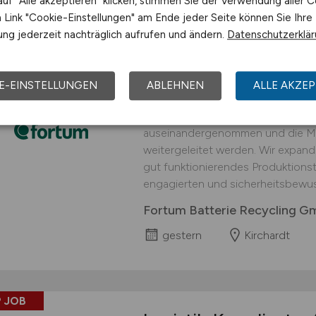
uf "Alle akzeptieren" klicken, stimmen Sie der Verwendung aller C
Link "Cookie-Einstellungen" am Ende jeder Seite können Sie Ihre
 JOB
ng jederzeit nachträglich aufrufen und ändern.
Datenschutzerklä
Logistiker
(w/m/d)
fü
interessanter Arbei
E-EINSTELLUNGEN
ABLEHNEN
ALLE AKZEP
An unserem Standort in Kirchardt 
Prozessschritt durchgeführt, in d
auseinandergenommen und die Mat
weitergeleitet werden. Wir expand
gut funktionierendes Produktionst
engagierten und sicherheitsbewus
Fortum Batterie Recycling 
gestern
Kirchardt
 JOB