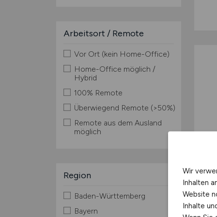
Arbeitsort / Remote
Vor Ort (kein Home-Office)
Home-Office möglich /
Hybrid
100% Remote
Überwiegend Remote (>50%)
Remote aus dem Ausland
möglich
Wir verwe
Region
Inhalten a
Website n
Baden-Württemberg
Inhalte u
Bayern