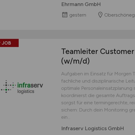
Ehrmann GmbH
gestern
Oberschöneg
 JOB
Teamleiter Customer 
(w/m/d)
Aufgaben im Einsatz für Morgen 
fachliche und disziplinarische Lei
optimale Personaleinsatzplanung s
koordinierst die gesamte Auftrag
sorgst für eine termingerechte, r
sichern: Durch dein Monitoring gr
ein...
Infraserv Logistics GmbH