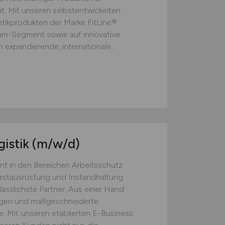
t. Mit unseren selbstentwickelten
ikprodukten der Marke FitLine®
ium-Segment sowie auf innovative
 expandierende, internationale...
gistik
(m/w/d)
nt in den Bereichen Arbeitsschutz
Erstausrüstung und Instandhaltung
lässlichste Partner. Aus einer Hand
ngen und maßgeschneiderte
. Mit unseren etablierten E-Business