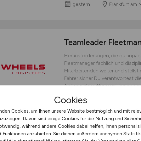
gestern
Frankfurt am 
Teamleader Fleetm
Herausforderungen, die du anpack
Fleetmanager fachlich und diszipli
Mitarbeitenden weiter und stellst 
Fahrer sicher.Du verantwortest die
Auftragsabwicklung mit unserer ei
bedarfsgerechten Fahrereinsatz un
Cookies
operative Steuerung.Du...
nden Cookies, um Ihnen unsere Website bestmöglich und mit rele
WHEELS Logistics GmbH & C
nzuzeigen. Davon sind einige Cookies für die Nutzung und Sicherh
gestern
Münster
otwendig, während andere Cookies dabei helfen, Ihnen personalisi
nd Funktionen anzubieten. Sie dienen außerdem anonymen Statisti