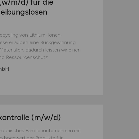
(w/m/d)
für die
reibungslosen
Recycling von Lithium-Ionen-
esse erlauben eine Rückgewinnung
aterialien; dadurch leisten wir einen
nd Ressourcenschutz....
GmbH
kontrolle
(m/w/d)
europäisches Familienunternehmen mit
eb hochwertiger Produkte für