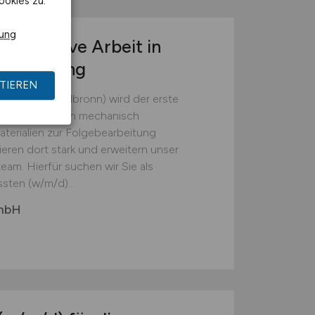
ookies zu.
rung
r operative Arbeit in
tsumgebung
TIEREN
(Landkreis Heilbronn) wird der erste
em die Batterien mechanisch
erialien zur Folgebearbeitung
ieren dort stark und erweitern unser
eam. Hierfür suchen wir Sie als
sten (w/m/d)...
GmbH