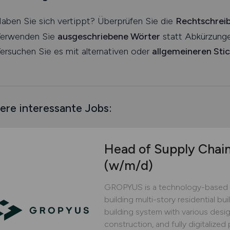
aben Sie sich vertippt? Überprüfen Sie die
Rechtschrei
erwenden Sie
ausgeschriebene Wörter
statt Abkürzunge
ersuchen Sie es mit alternativen oder
allgemeineren Sti
ere interessante Jobs:
Head of Supply Chai
(w/m/d)
GROPYUS is a technology-based 
building multi-story residential bu
building system with various design
construction, and fully digitaliz