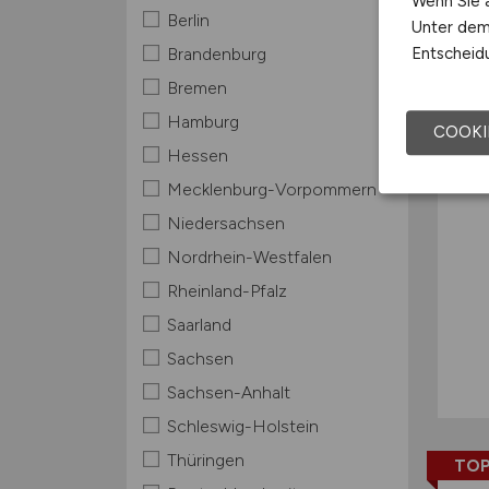
Wenn Sie a
Berlin
Unter dem 
TOP
Entscheidu
Brandenburg
Bremen
Hamburg
COOKI
Hessen
Mecklenburg-Vorpommern
Niedersachsen
Nordrhein-Westfalen
Rheinland-Pfalz
Saarland
Sachsen
Sachsen-Anhalt
Schleswig-Holstein
Thüringen
TOP