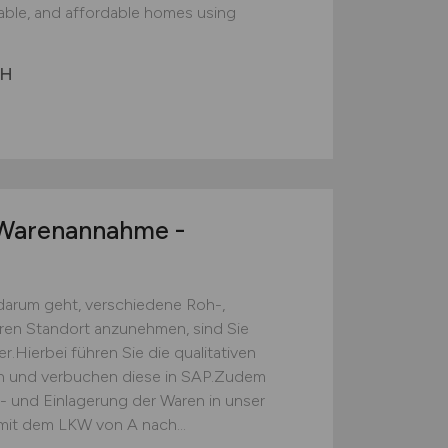
nable, and affordable homes using
bH
arenannahme -
darum geht, verschiedene Roh-,
eren Standort anzunehmen, sind Sie
.Hierbei führen Sie die qualitativen
ch und verbuchen diese in SAP.Zudem
s- und Einlagerung der Waren in unser
mit dem LKW von A nach...