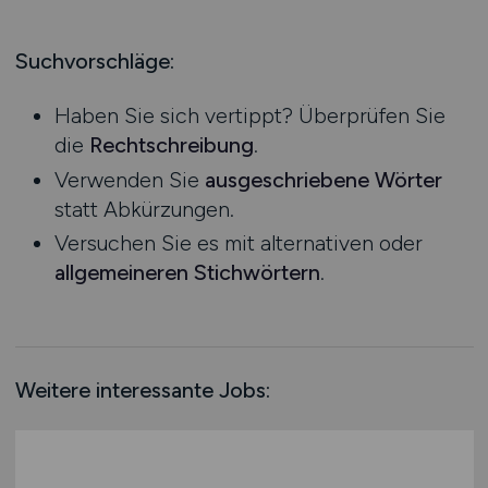
Produktion
Hessen
Praktikum
Prozessplanung / Steuerung
Mecklenburg-Vorpommern
Suchvorschläge:
Schienen- / Straßen- / Luft- / Seefracht
Niedersachsen
Spedition / Transport
Haben Sie sich vertippt? Überprüfen Sie
Nordrhein-Westfalen
Supply Chain Management
die
Rechtschreibung
.
Rheinland-Pfalz
Vertrieb / Verkauf / Handel
Verwenden Sie
ausgeschriebene Wörter
Saarland
Zoll / Behörden
statt Abkürzungen.
Sachsen
Sonstige
Versuchen Sie es mit alternativen oder
Sachsen-Anhalt
allgemeineren Stichwörtern
.
Schleswig-Holstein
Thüringen
Deutschlandweit
Österreich
Weitere interessante Jobs:
Schweiz
Europa
International