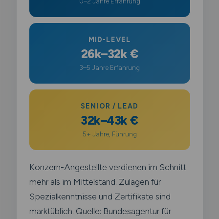
0–2 Jahre Erfahrung
MID-LEVEL
26k–32k €
3–5 Jahre Erfahrung
SENIOR / LEAD
32k–43k €
5+ Jahre, Führung
Konzern-Angestellte verdienen im Schnitt
mehr als im Mittelstand. Zulagen für
Spezialkenntnisse und Zertifikate sind
marktüblich. Quelle: Bundesagentur für