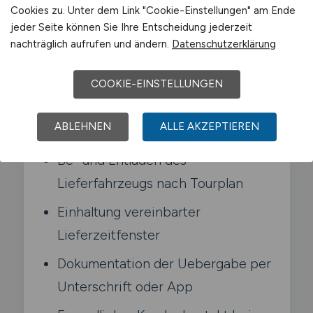
Cookies zu. Unter dem Link "Cookie-Einstellungen" am Ende
Kunden orientiert.
jeder Seite können Sie Ihre Entscheidung jederzeit
nachträglich aufrufen und ändern.
Datenschutzerklärung
Typische Aufgaben in Melle
COOKIE-EINSTELLUNGEN
Auslieferung von Waren an
ABLEHNEN
ALLE AKZEPTIEREN
Endkunden oder Geschaefte
Be- und Entladen des
Lieferfahrzeugs nach Tourplan
Einhaltung vereinbarter
Lieferzeitfenster
Dokumentation der Uebergabe per
Unterschrift oder App