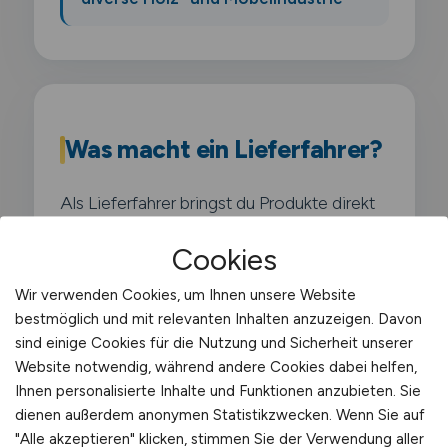
Was macht ein Lieferfahrer?
Als Lieferfahrer bringst du Produkte direkt
zu Endkunden oder Geschaeften: vom
Cookies
Lebensmittelhaendler bis zum Elektronik-
Onlineshop. Deine Touren sind meist
Wir verwenden Cookies, um Ihnen unsere Website
bestmöglich und mit relevanten Inhalten anzuzeigen. Davon
regional begrenzt. oft im Stadtgebiet oder
sind einige Cookies für die Nutzung und Sicherheit unserer
im direkten Umland. Du be- und entlaedst
Website notwendig, während andere Cookies dabei helfen,
dein Fahrzeug selbst. arbeitest
Ihnen personalisierte Inhalte und Funktionen anzubieten. Sie
Zustellrouten ab und bist haeufig an festen
dienen außerdem anonymen Statistikzwecken. Wenn Sie auf
"Alle akzeptieren" klicken, stimmen Sie der Verwendung aller
Zeitfenstern für den Empfang beim