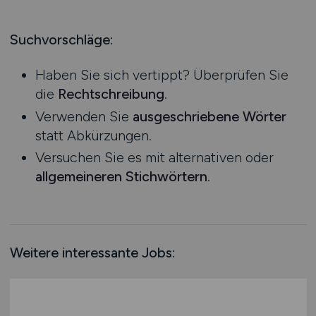
Produktion
Hessen
Praktikum
Prozessplanung / Steuerung
Mecklenburg-Vorpommern
Suchvorschläge:
Schienen- / Straßen- / Luft- / Seefracht
Niedersachsen
Spedition / Transport
Haben Sie sich vertippt? Überprüfen Sie
Nordrhein-Westfalen
Supply Chain Management
die
Rechtschreibung
.
Rheinland-Pfalz
Vertrieb / Verkauf / Handel
Verwenden Sie
ausgeschriebene Wörter
Saarland
Zoll / Behörden
statt Abkürzungen.
Sachsen
Sonstige
Versuchen Sie es mit alternativen oder
Sachsen-Anhalt
allgemeineren Stichwörtern
.
Schleswig-Holstein
Thüringen
Deutschlandweit
Österreich
Weitere interessante Jobs:
Schweiz
Europa
International