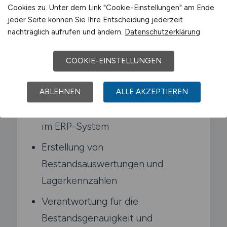
Cookies zu. Unter dem Link "Cookie-Einstellungen" am Ende
sorgst dafür. dass Soll- und Ist-Bestände
jeder Seite können Sie Ihre Entscheidung jederzeit
übereinstimmen.
nachträglich aufrufen und ändern.
Datenschutzerklärung
Typische Aufgaben in Melle
COOKIE-EINSTELLUNGEN
Pflege der Stammdaten und
ABLEHNEN
ALLE AKZEPTIEREN
Buchung von Warenbewegungen
im ERP-System
Erstellung von
Bestandsauswertungen und
Lagerkennzahlen
Verantwortung für die
Bestandsgenauigkeit und