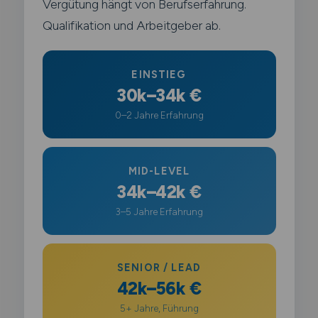
Vergütung hängt von Berufserfahrung.
Qualifikation und Arbeitgeber ab.
EINSTIEG
30k–34k €
0–2 Jahre Erfahrung
MID-LEVEL
34k–42k €
3–5 Jahre Erfahrung
SENIOR / LEAD
42k–56k €
5+ Jahre, Führung