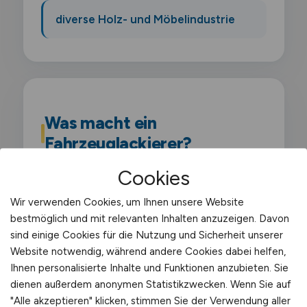
diverse Holz- und Möbelindustrie
Was macht ein
Fahrzeuglackierer?
Cookies
Als Fahrzeuglackierer bringst du Autos.
Lkw und Sonderfahrzeuge in neuem Glanz.
Wir verwenden Cookies, um Ihnen unsere Website
bestmöglich und mit relevanten Inhalten anzuzeigen. Davon
Du bereitest die Karosserie vor. mischst
sind einige Cookies für die Nutzung und Sicherheit unserer
Farbtöne exakt an und trägst Grundierung.
Website notwendig, während andere Cookies dabei helfen,
Basislack und Klarlack auf. Dein Ziel ist eine
Ihnen personalisierte Inhalte und Funktionen anzubieten. Sie
makellose Oberfläche.
dienen außerdem anonymen Statistikzwecken. Wenn Sie auf
"Alle akzeptieren" klicken, stimmen Sie der Verwendung aller