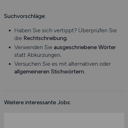
Produktion
Hessen
Praktikum
Prozessplanung / Steuerung
Mecklenburg-Vorpommern
Suchvorschläge:
Schienen- / Straßen- / Luft- / Seefracht
Niedersachsen
Spedition / Transport
Haben Sie sich vertippt? Überprüfen Sie
Nordrhein-Westfalen
Supply Chain Management
die
Rechtschreibung
.
Rheinland-Pfalz
Vertrieb / Verkauf / Handel
Verwenden Sie
ausgeschriebene Wörter
Saarland
Zoll / Behörden
statt Abkürzungen.
Sachsen
Sonstige
Versuchen Sie es mit alternativen oder
Sachsen-Anhalt
allgemeineren Stichwörtern
.
Schleswig-Holstein
Thüringen
Deutschlandweit
Österreich
Weitere interessante Jobs:
Schweiz
Europa
International