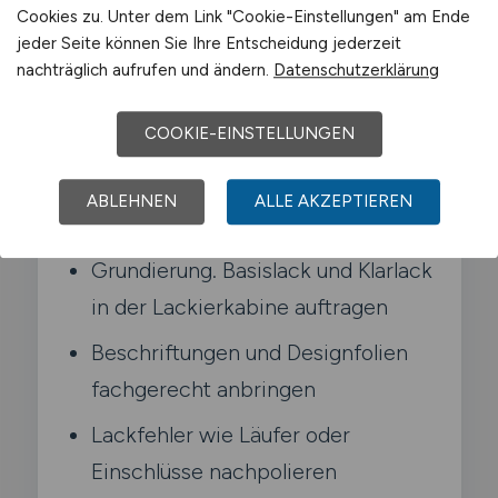
Cookies zu. Unter dem Link "Cookie-Einstellungen" am Ende
Typische Aufgaben in Melle
jeder Seite können Sie Ihre Entscheidung jederzeit
nachträglich aufrufen und ändern.
Datenschutzerklärung
Altlackierungen abschleifen und
COOKIE-EINSTELLUNGEN
Karosserien spachteln
Farbtöne am Mischplatz nach
ABLEHNEN
ALLE AKZEPTIEREN
Hersteller-Code anmischen
Grundierung. Basislack und Klarlack
in der Lackierkabine auftragen
Beschriftungen und Designfolien
fachgerecht anbringen
Lackfehler wie Läufer oder
Einschlüsse nachpolieren