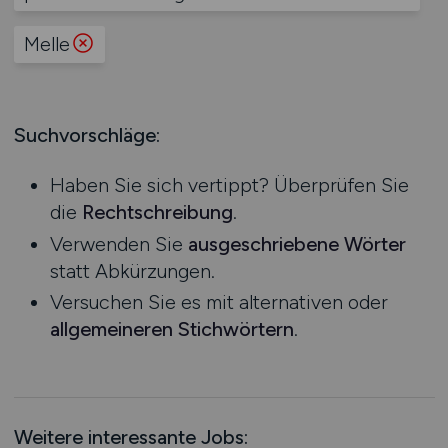
Produktion
Hessen
Praktikum
Prozessplanung / Steuerung
Melle
Mecklenburg-Vorpommern
Schienen- / Straßen- / Luft- / Seefracht
Niedersachsen
Spedition / Transport
Nordrhein-Westfalen
Supply Chain Management
Suchvorschläge:
Rheinland-Pfalz
Vertrieb / Verkauf / Handel
Saarland
Zoll / Behörden
Haben Sie sich vertippt? Überprüfen Sie
Sachsen
Sonstige
die
Rechtschreibung
.
Sachsen-Anhalt
Verwenden Sie
ausgeschriebene Wörter
Schleswig-Holstein
statt Abkürzungen.
Thüringen
Versuchen Sie es mit alternativen oder
Deutschlandweit
allgemeineren Stichwörtern
.
Österreich
Schweiz
Europa
International
Weitere interessante Jobs: