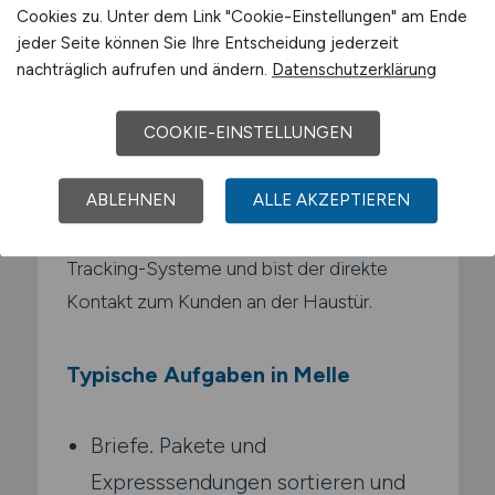
Kurier Express und
Cookies zu. Unter dem Link "Cookie-Einstellungen" am Ende
Postdienstleistungen?
jeder Seite können Sie Ihre Entscheidung jederzeit
nachträglich aufrufen und ändern.
Datenschutzerklärung
Als Fachkraft für Kurier-. Express- und
COOKIE-EINSTELLUNGEN
Postdienstleistungen sortierst.
transportierst und stellst du Briefe. Pakete
und Expresssendungen zu. Du planst
ABLEHNEN
ALLE AKZEPTIEREN
Touren. bedienst moderne Scann- und
Tracking-Systeme und bist der direkte
Kontakt zum Kunden an der Haustür.
Typische Aufgaben in Melle
Briefe. Pakete und
Expresssendungen sortieren und