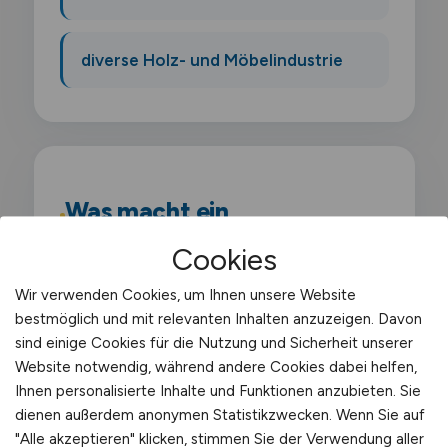
diverse Holz- und Möbelindustrie
Was macht ein
Einkaufssachbearbeiter?
Cookies
Als Einkaufssachbearbeiter unterstützt du
Wir verwenden Cookies, um Ihnen unsere Website
bestmöglich und mit relevanten Inhalten anzuzeigen. Davon
den Einkauf im Tagesgeschäft. Du erfasst
sind einige Cookies für die Nutzung und Sicherheit unserer
Bestellungen. pflegst Stammdaten.
Website notwendig, während andere Cookies dabei helfen,
überwachst Liefertermine und bearbeitest
Ihnen personalisierte Inhalte und Funktionen anzubieten. Sie
Rechnungen. Du bist erste Anlaufstelle für
dienen außerdem anonymen Statistikzwecken. Wenn Sie auf
"Alle akzeptieren" klicken, stimmen Sie der Verwendung aller
Lieferanten und interne Fachabteilungen