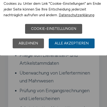
Cookies zu. Unter dem Link "Cookie-Einstellungen" am Ende
bei administrativen Fragen.
jeder Seite können Sie Ihre Entscheidung jederzeit
nachträglich aufrufen und ändern.
Datenschutzerklärung
Typische Aufgaben in Melle
COOKIE-EINSTELLUNGEN
Erfassung und Bearbeitung von
ABLEHNEN
ALLE AKZEPTIEREN
Bestellungen im ERP-System
Pflege von Lieferanten- und
Artikelstammdaten
Überwachung von Lieferterminen
und Mahnwesen
Prüfung von Eingangsrechnungen
und Lieferscheinen