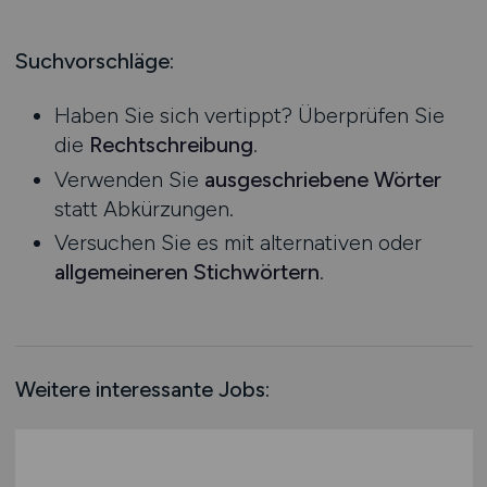
Produktion
Hessen
Praktikum
Prozessplanung / Steuerung
Mecklenburg-Vorpommern
Suchvorschläge:
Schienen- / Straßen- / Luft- / Seefracht
Niedersachsen
Spedition / Transport
Haben Sie sich vertippt? Überprüfen Sie
Nordrhein-Westfalen
Supply Chain Management
die
Rechtschreibung
.
Rheinland-Pfalz
Vertrieb / Verkauf / Handel
Verwenden Sie
ausgeschriebene Wörter
Saarland
Zoll / Behörden
statt Abkürzungen.
Sachsen
Sonstige
Versuchen Sie es mit alternativen oder
Sachsen-Anhalt
allgemeineren Stichwörtern
.
Schleswig-Holstein
Thüringen
Deutschlandweit
Österreich
Weitere interessante Jobs:
Schweiz
Europa
International