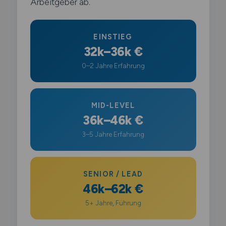
Arbeitgeber ab.
EINSTIEG
32k–36k €
0–2 Jahre Erfahrung
MID-LEVEL
36k–46k €
3–5 Jahre Erfahrung
SENIOR / LEAD
46k–62k €
5+ Jahre, Führung