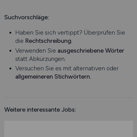
Produktion
Hessen
Praktikum
Prozessplanung / Steuerung
Mecklenburg-Vorpommern
Suchvorschläge:
Schienen- / Straßen- / Luft- / Seefracht
Niedersachsen
Spedition / Transport
Haben Sie sich vertippt? Überprüfen Sie
Nordrhein-Westfalen
Supply Chain Management
die
Rechtschreibung
.
Rheinland-Pfalz
Vertrieb / Verkauf / Handel
Verwenden Sie
ausgeschriebene Wörter
Saarland
Zoll / Behörden
statt Abkürzungen.
Sachsen
Sonstige
Versuchen Sie es mit alternativen oder
Sachsen-Anhalt
allgemeineren Stichwörtern
.
Schleswig-Holstein
Thüringen
Deutschlandweit
Österreich
Weitere interessante Jobs:
Schweiz
Europa
International