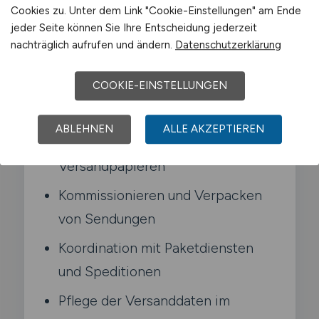
und Paketdienste. Du sorgst dafür. dass
Cookies zu. Unter dem Link "Cookie-Einstellungen" am Ende
Waren pünktlich und vollständig beim
jeder Seite können Sie Ihre Entscheidung jederzeit
nachträglich aufrufen und ändern.
Datenschutzerklärung
Empfänger ankommen.
COOKIE-EINSTELLUNGEN
Typische Aufgaben in Meißen
ABLEHNEN
ALLE AKZEPTIEREN
Erstellen von Lieferscheinen und
Versandpapieren
Kommissionieren und Verpacken
von Sendungen
Koordination mit Paketdiensten
und Speditionen
Pflege der Versanddaten im