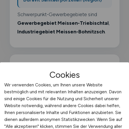
Schwerpunkt-Gewerbegebiete sind
Gewerbegebiet Meissen-Triebischtal
,
Industriegebiet Meissen-Bohnitzsch
.
Was macht ein
Cookies
Versandmitarbeiter?
Wir verwenden Cookies, um Ihnen unsere Website
bestmöglich und mit relevanten Inhalten anzuzeigen. Davon
Als Versandmitarbeiter wickelst du den
sind einige Cookies für die Nutzung und Sicherheit unserer
gesamten Versandprozess ab. erstellst
Website notwendig, während andere Cookies dabei helfen,
Ihnen personalisierte Inhalte und Funktionen anzubieten. Sie
Versanddokumente und koordinierst die
dienen außerdem anonymen Statistikzwecken. Wenn Sie auf
Übergabe der Sendungen an Speditionen
"Alle akzeptieren" klicken, stimmen Sie der Verwendung aller