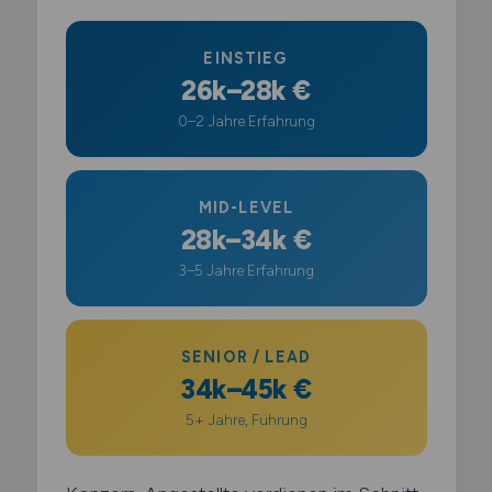
EINSTIEG
26k–28k €
0–2 Jahre Erfahrung
MID-LEVEL
28k–34k €
3–5 Jahre Erfahrung
SENIOR / LEAD
34k–45k €
5+ Jahre, Führung