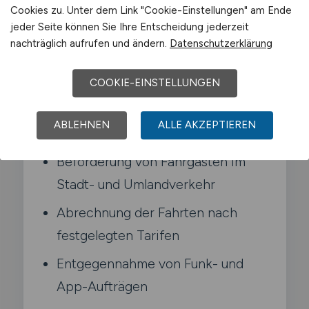
berechnest die Fahrpreise nach festen
Cookies zu. Unter dem Link "Cookie-Einstellungen" am Ende
jeder Seite können Sie Ihre Entscheidung jederzeit
Tarifen. Ortskenntnisse und eine
nachträglich aufrufen und ändern.
Datenschutzerklärung
freundliche Art sind dabei genauso wichtig
wie sicheres Fahren im Stadtverkehr.
COOKIE-EINSTELLUNGEN
Typische Aufgaben in Meißen
ABLEHNEN
ALLE AKZEPTIEREN
Beförderung von Fahrgästen im
Stadt- und Umlandverkehr
Abrechnung der Fahrten nach
festgelegten Tarifen
Entgegennahme von Funk- und
App-Aufträgen