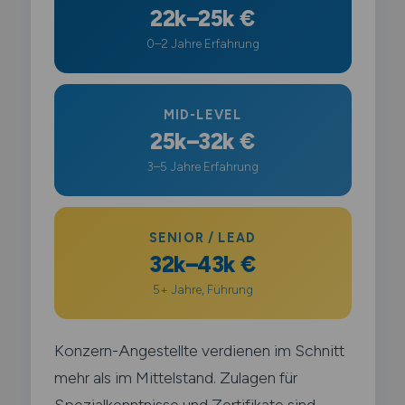
22k–25k €
0–2 Jahre Erfahrung
MID-LEVEL
25k–32k €
3–5 Jahre Erfahrung
SENIOR / LEAD
32k–43k €
5+ Jahre, Führung
Konzern-Angestellte verdienen im Schnitt
mehr als im Mittelstand. Zulagen für
Spezialkenntnisse und Zertifikate sind