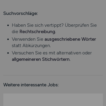
Produktion
Hessen
Praktikum
Prozessplanung / Steuerung
Mecklenburg-Vorpommern
Suchvorschläge:
Schienen- / Straßen- / Luft- / Seefracht
Niedersachsen
Spedition / Transport
Haben Sie sich vertippt? Überprüfen Sie
Nordrhein-Westfalen
Supply Chain Management
die
Rechtschreibung
.
Rheinland-Pfalz
Vertrieb / Verkauf / Handel
Verwenden Sie
ausgeschriebene Wörter
Saarland
Zoll / Behörden
statt Abkürzungen.
Sachsen
Sonstige
Versuchen Sie es mit alternativen oder
Sachsen-Anhalt
allgemeineren Stichwörtern
.
Schleswig-Holstein
Thüringen
Deutschlandweit
Österreich
Weitere interessante Jobs:
Schweiz
Europa
International