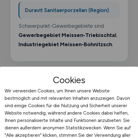
Duravit Sanitaerporzellan (Region)
Schwerpunkt-Gewerbegebiete sind
Gewerbegebiet Meissen-Triebischtal
,
Industriegebiet Meissen-Bohnitzsch
.
Cookies
Was macht ein Taxifahrer?
Wir verwenden Cookies, um Ihnen unsere Website
bestmöglich und mit relevanten Inhalten anzuzeigen. Davon
Als Taxifahrer beförderst du Fahrgäste
sind einige Cookies für die Nutzung und Sicherheit unserer
Website notwendig, während andere Cookies dabei helfen,
flexibel und schnell an ihr gewünschtes Ziel.
Ihnen personalisierte Inhalte und Funktionen anzubieten. Sie
Du nimmst Fahrgäste an Taxiständen. über
dienen außerdem anonymen Statistikzwecken. Wenn Sie auf
Funkvermittlung oder per App an und
"Alle akzeptieren" klicken, stimmen Sie der Verwendung aller